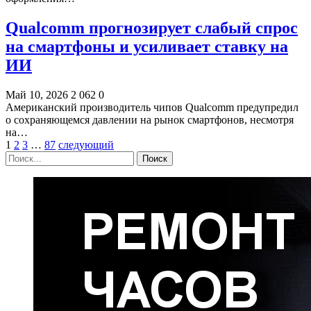
Qualcomm прогнозирует слабый спрос
на смартфоны и усиливает ставку на
ИИ
Май 10, 2026
2 062
0
Американский производитель чипов Qualcomm предупредил
о сохраняющемся давлении на рынок смартфонов, несмотря
на…
1
2
3
…
87
следующий