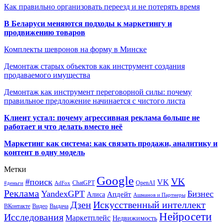
Как правильно организовать переезд и не потерять время
В Беларуси меняются подходы к маркетингу и
продвижению товаров
Комплекты шевронов на форму в Минске
Демонтаж старых объектов как инструмент создания
продаваемого имущества
Демонтаж как инструмент переговорной силы: почему
правильное предложение начинается с чистого листа
Клиент устал: почему агрессивная реклама больше не
работает и что делать вместо неё
Маркетинг как система: как связать продажи, аналитику и
контент в одну модель
Метки
Google
VK
#поиск
VK
ChatGPT
OpenAI
#деньги
AdFox
Реклама
YandexGPT
Бизнес
Апдейт
Алиса
Ашманов и Партнеры
Искусственный интеллект
Дзен
ВКонтакте
Видео
Выдача
Нейросети
Исследования
Маркетплейс
Недвижимость