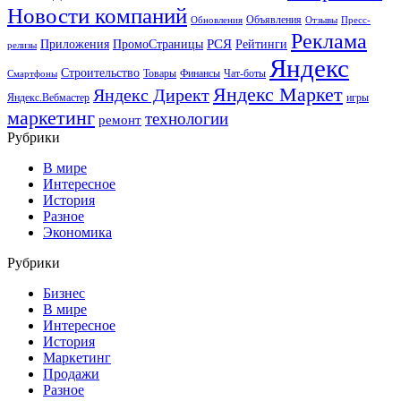
Новости компаний
Объявления
Обновления
Отзывы
Пресс-
Реклама
РСЯ
Приложения
ПромоСтраницы
Рейтинги
релизы
Яндекс
Строительство
Товары
Финансы
Чат-боты
Смартфоны
Яндекс Маркет
Яндекс Директ
Яндекс.Вебмастер
игры
маркетинг
технологии
ремонт
Рубрики
В мире
Интересное
История
Разное
Экономика
Рубрики
Бизнес
В мире
Интересное
История
Маркетинг
Продажи
Разное