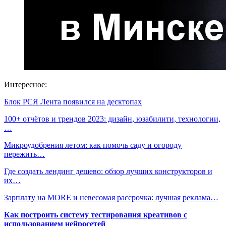
Интересное:
Блок РСЯ Лента появился на десктопах
100+ отчётов и трендов 2023: дизайн, юзабилити, технологии,
…
Микроудобрения летом: как помочь саду и огороду
пережить…
Где создать лендинг дешево: обзор лучших конструкторов и
их…
Зарплату на MORE и невесомая рассрочка: лучшая реклама…
Как построить систему тестирования креативов с
использованием нейросетей