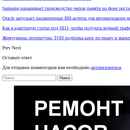
Samsung наращивает производство чипов памяти на фоне роста
Oracle запускает расширенные ИИ‑агенты для автоматизации м
Как я адаптирую статьи под SEO, чтобы получать вечный тра
Жемчужины литературы: ТОП подборка книг по пиару и марк
Prev
Next
Оставьте ответ
Для отправки комментария вам необходимо
авторизоваться
.