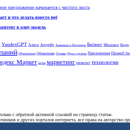
ое предложение начинается с чистого листа
ет и что делать вместо неё
контент в одну модель
а
YandexGPT
Бизнес
Апдейт
Алиса
ВКонтакте
Видео
Ашманов и Партнеры
паний
Приложения
ПромоСтр
Объявления
Обновления
Отзывы
Пресс-релизы
ндекс Маркет
маркетинг
технологии
ремонт
игры
олько с обратной активной ссылкой на страницу статьи.
чников и других порталов интернета, все права на авторство п