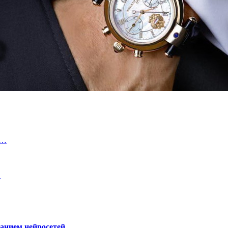
ш…
…
ванием нейросетей