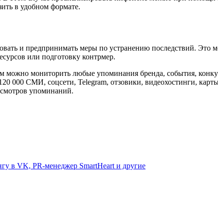
ить в удобном формате.
ровать и предпринимать меры по устранению последствий. Это м
есурсов или подготовку контрмер.
ем можно мониторить любые упоминания бренда, события, конкур
20 000 СМИ, соцсети, Telegram, отзовики, видеохостинги, карты
осмотров упоминаний.
гу в VK, PR-менеджер SmartHeart и другие