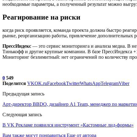
необходимые параметры, а полученный результат можно выгруз
Реагирование на риски
когда риск проявляется, команда проекта должна быстро реаги
рынке, реорганизацию работы, привлечение дополнительных р
ПрессИндекс
— это сервис мониторинга и анализа медиа. В н
Тинькофф и другие крупные компании. В базе ПрессИндекса +1
Мониторинг безлимитный: нет ограничений по количеству пр
0
549
Поделится
VK
OK.ru
Facebook
Twitter
WhatsApp
Telegram
Viber
Предыдущая запись
Арт-директор BBDO, дизайнер A1 Team, менеджер по маркетин
Следующая запись
В VK Рекламе появился инструмент «Кастомные лид-формы»
Вам также могут понравиться
Еще от автора