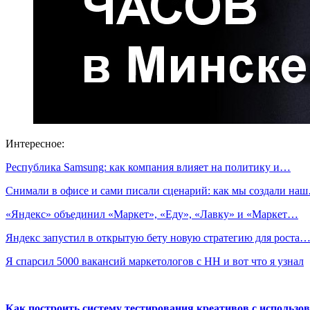
Интересное:
Республика Samsung: как компания влияет на политику и…
Снимали в офисе и сами писали сценарий: как мы создали на
«Яндекс» объединил «Маркет», «Еду», «Лавку» и «Маркет…
Яндекс запустил в открытую бету новую стратегию для роста
Я спарсил 5000 вакансий маркетологов с HH и вот что я узнал
Как построить систему тестирования креативов с использо