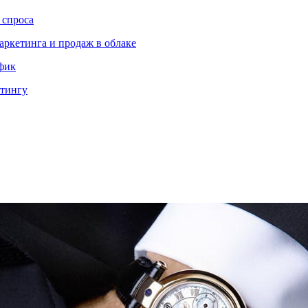
 спроса
аркетинга и продаж в облаке
ффик
етингу