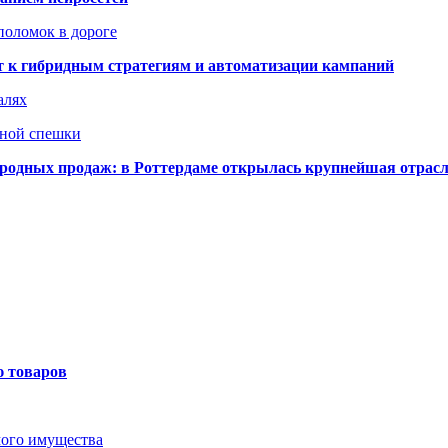
поломок в дороге
ят к гибридным стратегиям и автоматизации кампаний
алях
нной спешки
одных продаж: в Роттердаме открылась крупнейшая отрас
ю товаров
мого имущества