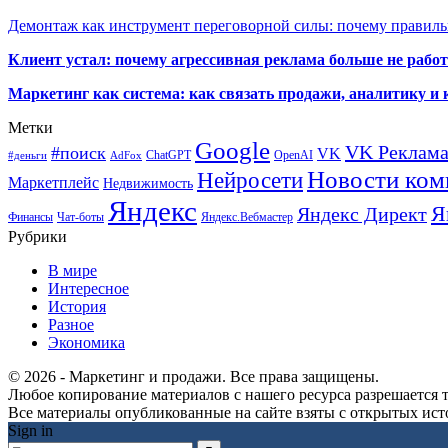
Демонтаж как инструмент переговорной силы: почему правильн
Клиент устал: почему агрессивная реклама больше не работа
Маркетинг как система: как связать продажи, аналитику и 
Метки
Google
VK Реклам
#поиск
VK
ChatGPT
OpenAI
#деньги
AdFox
Новости ком
Нейросети
Маркетплейс
Недвижимость
Яндекс
Я
Яндекс Директ
Финансы
Чат-боты
Яндекс.Вебмастер
Рубрики
В мире
Интересное
История
Разное
Экономика
© 2026 - Маркетинг и продажи. Все права защищены.
Любое копирование материалов с нашего ресурса разрешается т
Все материалы опубликованные на сайте взяты с открытых исто
Sign in