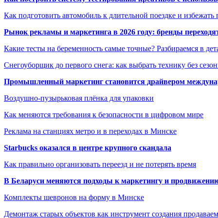
Как подготовить автомобиль к длительной поездке и избежать 
Рынок рекламы и маркетинга в 2026 году: бренды переход
Какие тесты на беременность самые точные? Разбираемся в дет
Снегоуборщик до первого снега: как выбрать технику без сезо
Промышленный маркетинг становится драйвером междунар
Воздушно-пузырьковая плёнка для упаковки
Как меняются требования к безопасности в цифровом мире
Реклама на станциях метро и в переходах в Минске
Starbucks оказался в центре крупного скандала
Как правильно организовать переезд и не потерять время
В Беларуси меняются подходы к маркетингу и продвижени
Комплекты шевронов на форму в Минске
Демонтаж старых объектов как инструмент создания продавае