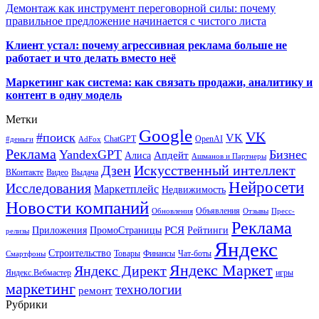
Демонтаж как инструмент переговорной силы: почему
правильное предложение начинается с чистого листа
Клиент устал: почему агрессивная реклама больше не
работает и что делать вместо неё
Маркетинг как система: как связать продажи, аналитику и
контент в одну модель
Метки
Google
VK
#поиск
VK
ChatGPT
OpenAI
#деньги
AdFox
Реклама
YandexGPT
Бизнес
Апдейт
Алиса
Ашманов и Партнеры
Искусственный интеллект
Дзен
ВКонтакте
Видео
Выдача
Нейросети
Исследования
Маркетплейс
Недвижимость
Новости компаний
Объявления
Обновления
Отзывы
Пресс-
Реклама
РСЯ
Приложения
ПромоСтраницы
Рейтинги
релизы
Яндекс
Строительство
Товары
Финансы
Чат-боты
Смартфоны
Яндекс Маркет
Яндекс Директ
Яндекс.Вебмастер
игры
маркетинг
технологии
ремонт
Рубрики