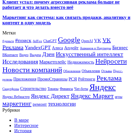
Клиент устал: почему агрессивная реклама больше не
работает и что делать вместо неё
Маркетинг как система: как связать продажи, аналитику и
контент в одну модель
Метки
Google
VK
#поиск
VK
ChatGPT
OpenAI
#деньги
AdFox
Реклама
YandexGPT
Бизнес
Апдейт
Алиса
Ашманов и Партнеры
Искусственный интеллект
Дзен
ВКонтакте
Видео
Выдача
Нейросети
Исследования
Маркетплейс
Недвижимость
Новости компаний
Объявления
Обновления
Отзывы
Пресс-
Реклама
РСЯ
Приложения
ПромоСтраницы
Рейтинги
релизы
Яндекс
Строительство
Товары
Финансы
Чат-боты
Смартфоны
Яндекс Маркет
Яндекс Директ
Яндекс.Вебмастер
игры
маркетинг
технологии
ремонт
Рубрики
В мире
Интересное
История