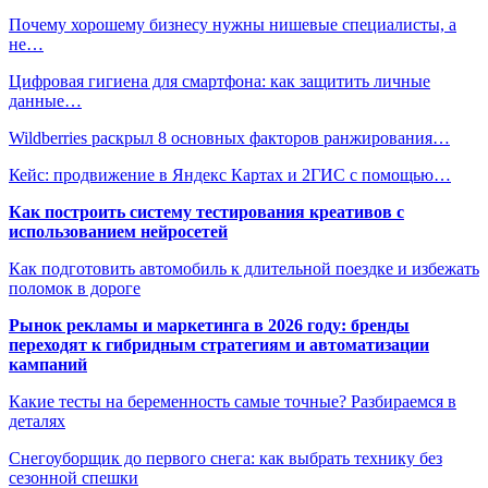
Почему хорошему бизнесу нужны нишевые специалисты, а
не…
Цифровая гигиена для смартфона: как защитить личные
данные…
Wildberries раскрыл 8 основных факторов ранжирования…
Кейс: продвижение в Яндекс Картах и 2ГИС с помощью…
Как построить систему тестирования креативов с
использованием нейросетей
Как подготовить автомобиль к длительной поездке и избежать
поломок в дороге
Рынок рекламы и маркетинга в 2026 году: бренды
переходят к гибридным стратегиям и автоматизации
кампаний
Какие тесты на беременность самые точные? Разбираемся в
деталях
Снегоуборщик до первого снега: как выбрать технику без
сезонной спешки