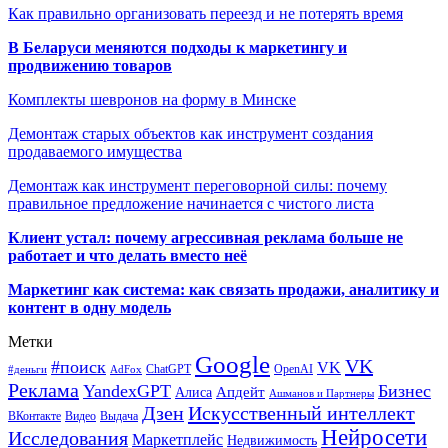
Как правильно организовать переезд и не потерять время
В Беларуси меняются подходы к маркетингу и
продвижению товаров
Комплекты шевронов на форму в Минске
Демонтаж старых объектов как инструмент создания
продаваемого имущества
Демонтаж как инструмент переговорной силы: почему
правильное предложение начинается с чистого листа
Клиент устал: почему агрессивная реклама больше не
работает и что делать вместо неё
Маркетинг как система: как связать продажи, аналитику и
контент в одну модель
Метки
Google
VK
#поиск
VK
ChatGPT
OpenAI
#деньги
AdFox
Реклама
YandexGPT
Бизнес
Апдейт
Алиса
Ашманов и Партнеры
Искусственный интеллект
Дзен
ВКонтакте
Видео
Выдача
Нейросети
Исследования
Маркетплейс
Недвижимость