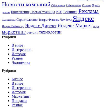
Новости компаний
Объявления
Обновления
Отзывы
Пресс-
Реклама
РСЯ
Приложения
ПромоСтраницы
Рейтинги
релизы
Яндекс
Строительство
Товары
Финансы
Чат-боты
Смартфоны
Яндекс Маркет
Яндекс Директ
Яндекс.Вебмастер
игры
маркетинг
технологии
ремонт
Рубрики
В мире
Интересное
История
Разное
Экономика
Рубрики
Бизнес
В мире
Интересное
История
Маркетинг
Продажи
Разное