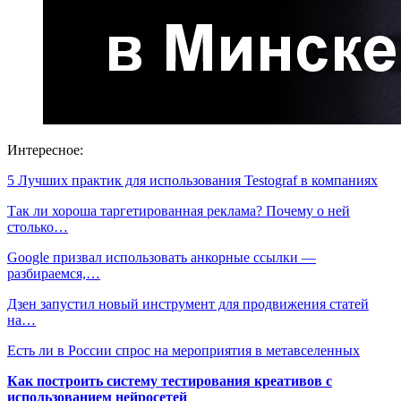
Интересное:
5 Лучших практик для использования Testograf в компаниях
Так ли хороша таргетированная реклама? Почему о ней
столько…
Google призвал использовать анкорные ссылки —
разбираемся,…
Дзен запустил новый инструмент для продвижения статей
на…
Есть ли в России спрос на мероприятия в метавселенных
Как построить систему тестирования креативов с
использованием нейросетей