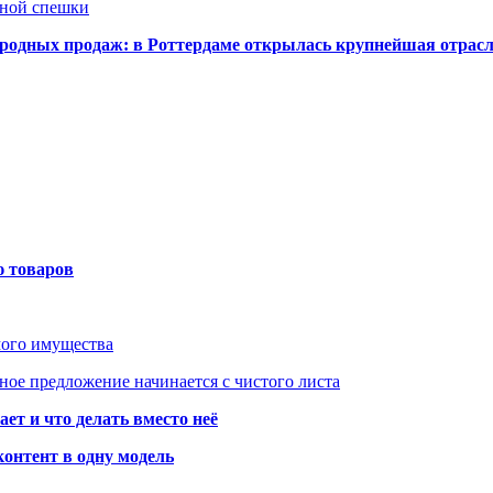
нной спешки
одных продаж: в Роттердаме открылась крупнейшая отрас
ю товаров
мого имущества
ое предложение начинается с чистого листа
ет и что делать вместо неё
контент в одну модель