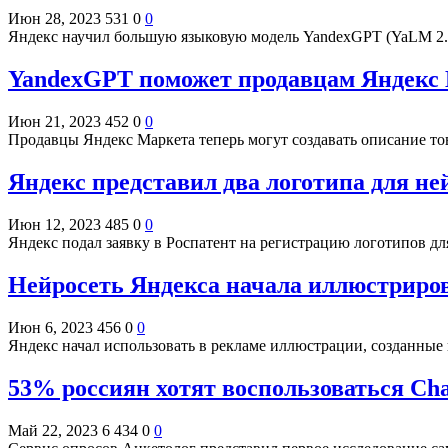
Июн 28, 2023
531
0
0
Яндекс научил большую языковую модель YandexGPT (YaLM 2.0)
YandexGPT поможет продавцам Яндекс 
Июн 21, 2023
452
0
0
Продавцы Яндекс Маркета теперь могут создавать описание т
Яндекс представил два логотипа для н
Июн 12, 2023
485
0
0
Яндекс подал заявку в Роспатент на регистрацию логотипов 
Нейросеть Яндекса начала иллюстриро
Июн 6, 2023
456
0
0
Яндекс начал использовать в рекламе иллюстрации, созданные
53% россиян хотят воспользоваться Ch
Май 22, 2023
6 434
0
0