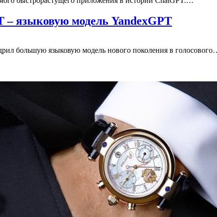
амого быстрорастущего приложения в истории ChatGPT.…
T – языковую модель YandexGPT
дрил большую языковую модель нового поколения в голосового