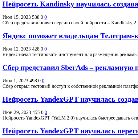
Нейросеть Kandinsky научилась создав
Июл 15, 2023
538
0
0
Сбер представил новую версию своей нейросети – Kandinsky 2
Яндекс поможет владельцам Телеграм-к
Июл 12, 2023
428
0
0
Яндекс начал тестировать инструмент для размещения рекламы
Сбер представил SberAds – рекламную 
Июл 1, 2023
498
0
0
Сбер открыл тестовый доступ к собственной рекламной платф
Нейросеть YandexGPT научилась создав
Июн 29, 2023
455
0
0
Нейросеть YandexGPT (YaLM 2.0) научилась быстрее давать от
Нейросеть YandexGPT научилась перес