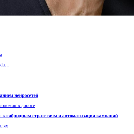
а
moda…
ванием нейросетей
поломок в дороге
ят к гибридным стратегиям и автоматизации кампаний
алях