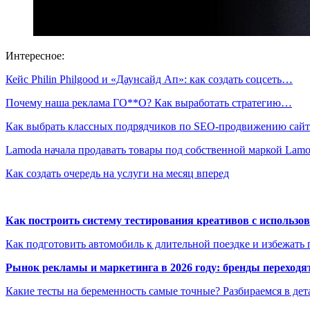
Интересное:
Кейс Philin Philgood и «Даунсайд Ап»: как создать соцсеть…
Почему наша реклама ГО**О? Как выработать стратегию…
Как выбрать классных подрядчиков по SEO-продвижению сайт
Lamoda начала продавать товары под собственной маркой La
Как создать очередь на услуги на месяц вперед
Как построить систему тестирования креативов с использо
Как подготовить автомобиль к длительной поездке и избежать 
Рынок рекламы и маркетинга в 2026 году: бренды переход
Какие тесты на беременность самые точные? Разбираемся в дет