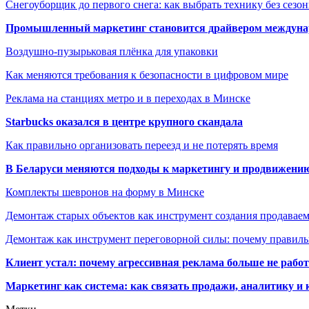
Снегоуборщик до первого снега: как выбрать технику без сезо
Промышленный маркетинг становится драйвером междунар
Воздушно-пузырьковая плёнка для упаковки
Как меняются требования к безопасности в цифровом мире
Реклама на станциях метро и в переходах в Минске
Starbucks оказался в центре крупного скандала
Как правильно организовать переезд и не потерять время
В Беларуси меняются подходы к маркетингу и продвижени
Комплекты шевронов на форму в Минске
Демонтаж старых объектов как инструмент создания продавае
Демонтаж как инструмент переговорной силы: почему правильн
Клиент устал: почему агрессивная реклама больше не работа
Маркетинг как система: как связать продажи, аналитику и 