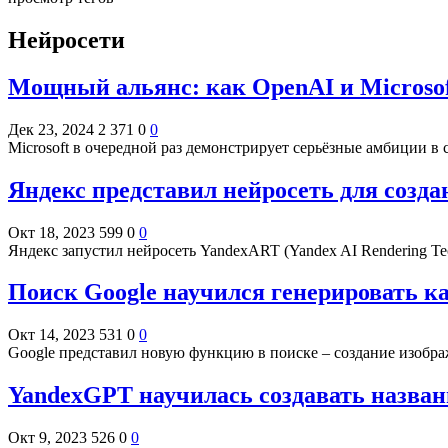
Нейросети
Мощный альянс: как OpenAI и Microso
Дек 23, 2024
2 371
0
0
Microsoft в очередной раз демонстрирует серьёзные амбиции в
Яндекс представил нейросеть для созд
Окт 18, 2023
599
0
0
Яндекс запустил нейросеть YandexART (Yandex AI Rendering T
Поиск Google научился генерировать к
Окт 14, 2023
531
0
0
Google представил новую функцию в поиске – создание изобр
YandexGPT научилась создавать назван
Окт 9, 2023
526
0
0