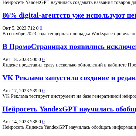
Нейросеть YandexGPT научилась создавать названия товаров д
86% digital-агентств уже используют н
Окт 5, 2023
712
0
0
В сентябре 2023 года тендерная площадка Workspace провела о
В ПромоСтраницах появились исключени
Авг 18, 2023
500
0
0
Яндекс представил сразу несколько обновлений в кабинете П
VK Реклама запустила создание и ред
Авг 17, 2023
539
0
0
VK Реклама тестирует инструмент на базе генеративной нейро
Нейросеть YandexGPT научилась обобщ
Авг 14, 2023
538
0
0
Нейросеть Яндекса YandexGPT научилась обобщать информаци