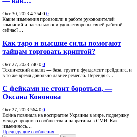
— как…
Окт 30, 2023
4 754
0
0
Какие изменения произошли в работе руководителей
компаний и насколько они удовлетворены своей работой
сейчас?…
Как таро и высшие силы помогают
тайцам торговать криптой?
Окт 27, 2023
740
0
0
Технический анализ — база, грунт и фундамент трейдинга, и
в то же время довольно давнее ремесло. Перейдя с…
С фейками не стоит бороться, —
Оксана Кононова
Окт 27, 2023
564
0
0
Война повлияла на восприятие Украины в мире, поддержку
международного сообщества и нарративы в СМИ. Как
изменилось…
Предыдущие сообщения