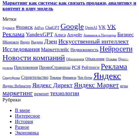
Маркетинг как система: как связать продажи, аналитику и
контент в одну модель
Метки
Google
VK
#поиск
VK
ChatGPT
OpenAI
#деньги
AdFox
Реклама
YandexGPT
Бизнес
Апдейт
Алиса
Ашманов и Партнеры
Искусственный интеллект
Дзен
ВКонтакте
Видео
Выдача
Нейросети
Исследования
Маркетплейс
Недвижимость
Новости компаний
Объявления
Обновления
Отзывы
Пресс-
Реклама
РСЯ
Приложения
ПромоСтраницы
Рейтинги
релизы
Яндекс
Строительство
Товары
Финансы
Чат-боты
Смартфоны
Яндекс Маркет
Яндекс Директ
Яндекс.Вебмастер
игры
маркетинг
технологии
ремонт
Рубрики
В мире
Интересное
История
Разное
Экономика