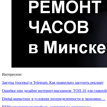
Интересное:
Закупы (посевы) в Telegram. Как правильно закупить рекламу
Ошибки при дизайне интернет-магазинов: ТОП-10 для главно
Digital-маркетинг в условиях неопределенности и экономии:…
BMW увеличивает прибыль, несмотря на давление на…