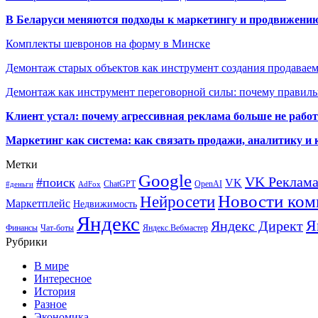
В Беларуси меняются подходы к маркетингу и продвижени
Комплекты шевронов на форму в Минске
Демонтаж старых объектов как инструмент создания продавае
Демонтаж как инструмент переговорной силы: почему правильн
Клиент устал: почему агрессивная реклама больше не работа
Маркетинг как система: как связать продажи, аналитику и 
Метки
Google
VK Реклам
#поиск
VK
ChatGPT
OpenAI
#деньги
AdFox
Новости ком
Нейросети
Маркетплейс
Недвижимость
Яндекс
Я
Яндекс Директ
Финансы
Чат-боты
Яндекс.Вебмастер
Рубрики
В мире
Интересное
История
Разное
Экономика