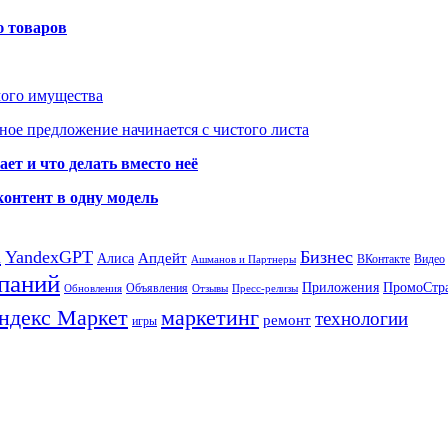
ю товаров
мого имущества
ое предложение начинается с чистого листа
ет и что делать вместо неё
контент в одну модель
а
YandexGPT
Бизнес
Апдейт
Алиса
ВКонтакте
Видео
Ашманов и Партнеры
паний
Приложения
ПромоСтр
Объявления
Обновления
Отзывы
Пресс-релизы
ндекс Маркет
маркетинг
технологии
ремонт
игры