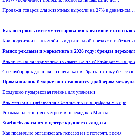
Продажи товаров для животных выросли на 27% в денежном…
Как построить систему тестирования креативов с использо
Как подготовить автомобиль к длительной поездке и избежать 
Рынок рекламы и маркетинга в 2026 году: бренды переход
Какие тесты на беременность самые точные? Разбираемся в дет
Снегоуборщик до первого снега: как выбрать технику без сезо
Промышленный маркетинг становится драйвером междунар
Воздушно-пузырьковая плёнка для упаковки
Как меняются требования к безопасности в цифровом мире
Реклама на станциях метро и в переходах в Минске
Starbucks оказался в центре крупного скандала
Как правильно организовать переезд и не потерять время