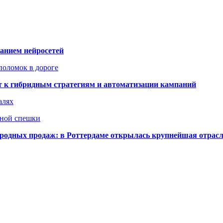
ванием нейросетей
поломок в дороге
ят к гибридным стратегиям и автоматизации кампаний
алях
нной спешки
одных продаж: в Роттердаме открылась крупнейшая отрас