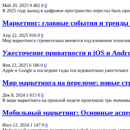
Май 20, 2025
9 482
0
0
В 2025 году выход в цифровое пространство перестал быть п
Маркетинг: главные события и тренды
Апр 22, 2025
916
0
0
Мир маркетинга стремительно меняется под влиянием техноло
Ужесточение приватности в iOS и Andr
Янв 22, 2025
6 186
0
0
Apple и Google в последние годы последовательно ужесточают
Мир маркетинга на переломе: новые ст
Дек 8, 2024
1 615
0
0
В мире маркетинга на прошлой неделе произошли три значим
Мобильный маркетинг: Основные аспе
Июл 12, 2024
1 147
0
0