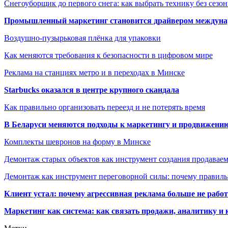
Снегоуборщик до первого снега: как выбрать технику без сезо
Промышленный маркетинг становится драйвером междунар
Воздушно-пузырьковая плёнка для упаковки
Как меняются требования к безопасности в цифровом мире
Реклама на станциях метро и в переходах в Минске
Starbucks оказался в центре крупного скандала
Как правильно организовать переезд и не потерять время
В Беларуси меняются подходы к маркетингу и продвижени
Комплекты шевронов на форму в Минске
Демонтаж старых объектов как инструмент создания продавае
Демонтаж как инструмент переговорной силы: почему правильн
Клиент устал: почему агрессивная реклама больше не работа
Маркетинг как система: как связать продажи, аналитику и 