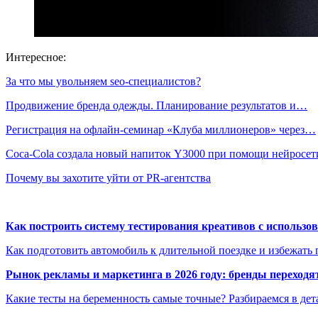
Интересное:
За что мы увольняем seo-специалистов?
Продвижение бренда одежды. Планирование результатов и…
Регистрация на офлайн-семинар «Клуба миллионеров» через…
Coca-Cola создала новый напиток Y3000 при помощи нейросет
Почему вы захотите уйти от PR-агентства
Как построить систему тестирования креативов с использо
Как подготовить автомобиль к длительной поездке и избежать 
Рынок рекламы и маркетинга в 2026 году: бренды переход
Какие тесты на беременность самые точные? Разбираемся в дет