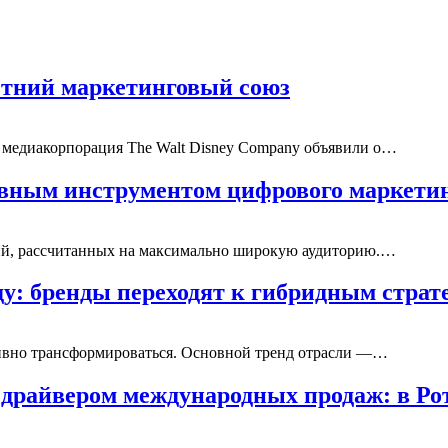
летний маркетинговый союз
и медиакорпорация The Walt Disney Company объявили о…
авным инструментом цифрового маркети
ий, рассчитанных на максимально широкую аудиторию.…
ду: бренды переходят к гибридным стра
ктивно трансформироваться. Основной тренд отрасли —…
драйвером международных продаж: в Р