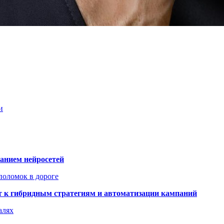
и
ванием нейросетей
поломок в дороге
ят к гибридным стратегиям и автоматизации кампаний
алях