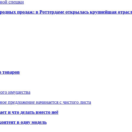
нной спешки
одных продаж: в Роттердаме открылась крупнейшая отрас
ю товаров
мого имущества
ое предложение начинается с чистого листа
ет и что делать вместо неё
контент в одну модель