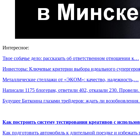
Интересное:
Твое собачье дело: рассказать об ответственном отношении к…
Инвесторы: Ключевые критерии выбора идеального супергер
Металлические стеллажи от «ЭКОМ»: качество, надежность,…
Написали 1175 блогерам, ответили 402, отказали 230. Провел
Будущее Биткоина глазами трейдеров: ждать ли возобновлени
Как построить систему тестирования креативов с использо
Как подготовить автомобиль к длительной поездке и избежать 