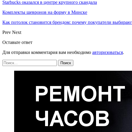
Starbucks оказался в центре крупного скандала
Комплекты шевронов на форму в Минске
Как потолок становится брендом: почему покупатели выбира
Prev
Next
Оставьте ответ
Для отправки комментария вам необходимо
авторизоваться
.