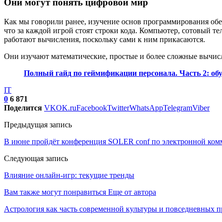
Они могут понять цифровой мир
Как мы говорили ранее, изучение основ программирования обе
что за каждой игрой стоят строки кода. Компьютер, сотовый 
работают вычисления, поскольку сами к ним прикасаются.
Они изучают математические, простые и более сложные вычисл
Полный гайд по геймификации персонала. Часть 2: об
IT
0
6 871
Поделится
VK
OK.ru
Facebook
Twitter
WhatsApp
Telegram
Viber
Предыдущая запись
В июне пройдёт конференция SOLER conf по электронной комм
Следующая запись
Влияние онлайн-игр: текущие тренды
Вам также могут понравиться
Еще от автора
Астрология как часть современной культуры и повседневных 