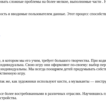
вать сложные проблемы на более мелкие, выполнимые части . Н
ость и вводимые пользователем данные. Этот процесс способст
…
, в котором мы его учим, требует большого творчества. При ко
 индивидуальна. Свою игру они оформляют по-своему: выбор пер
рые индивидуальны. Мы всегда поощряем детей придумывать собс
бственную игру.
так же, как художники используют кисти, а музыканты — инст
се более востребованными в различных отраслях. Научившись п
стройства.