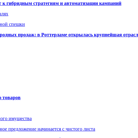
ят к гибридным стратегиям и автоматизации кампаний
алях
нной спешки
одных продаж: в Роттердаме открылась крупнейшая отрас
ю товаров
мого имущества
ое предложение начинается с чистого листа