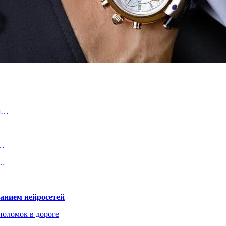
оя…
и…
я…
ванием нейросетей
поломок в дороге