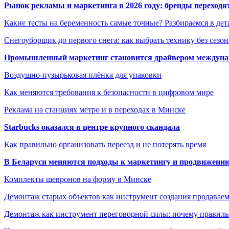
Рынок рекламы и маркетинга в 2026 году: бренды переход
Какие тесты на беременность самые точные? Разбираемся в дет
Снегоуборщик до первого снега: как выбрать технику без сезо
Промышленный маркетинг становится драйвером междунар
Воздушно-пузырьковая плёнка для упаковки
Как меняются требования к безопасности в цифровом мире
Реклама на станциях метро и в переходах в Минске
Starbucks оказался в центре крупного скандала
Как правильно организовать переезд и не потерять время
В Беларуси меняются подходы к маркетингу и продвижени
Комплекты шевронов на форму в Минске
Демонтаж старых объектов как инструмент создания продавае
Демонтаж как инструмент переговорной силы: почему правильн