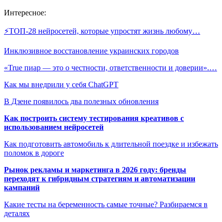
Интересное:
⚡ТОП-28 нейросетей, которые упростят жизнь любому…
Инклюзивное восстановление украинских городов
«True пиар — это о честности, ответственности и доверии».…
Как мы внедрили у себя ChatGPT
В Дзене появилось два полезных обновления
Как построить систему тестирования креативов с
использованием нейросетей
Как подготовить автомобиль к длительной поездке и избежать
поломок в дороге
Рынок рекламы и маркетинга в 2026 году: бренды
переходят к гибридным стратегиям и автоматизации
кампаний
Какие тесты на беременность самые точные? Разбираемся в
деталях