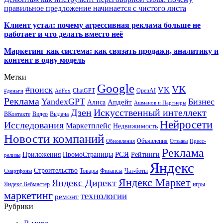
правильное предложение начинается с чистого листа
Клиент устал: почему агрессивная реклама больше не
работает и что делать вместо неё
Маркетинг как система: как связать продажи, аналитику и
контент в одну модель
Метки
Google
VK
#поиск
VK
ChatGPT
OpenAI
#деньги
AdFox
Реклама
YandexGPT
Бизнес
Апдейт
Алиса
Ашманов и Партнеры
Искусственный интеллект
Дзен
ВКонтакте
Видео
Выдача
Нейросети
Исследования
Маркетплейс
Недвижимость
Новости компаний
Объявления
Обновления
Отзывы
Пресс-
Реклама
РСЯ
Приложения
ПромоСтраницы
Рейтинги
релизы
Яндекс
Строительство
Товары
Финансы
Чат-боты
Смартфоны
Яндекс Маркет
Яндекс Директ
Яндекс.Вебмастер
игры
маркетинг
технологии
ремонт
Рубрики