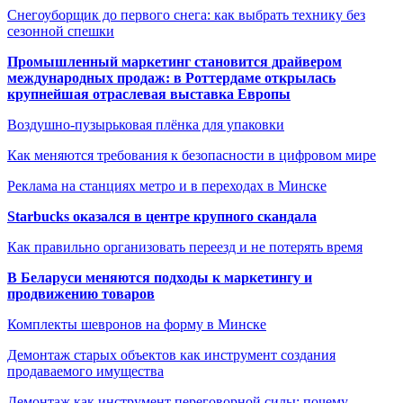
Снегоуборщик до первого снега: как выбрать технику без
сезонной спешки
Промышленный маркетинг становится драйвером
международных продаж: в Роттердаме открылась
крупнейшая отраслевая выставка Европы
Воздушно-пузырьковая плёнка для упаковки
Как меняются требования к безопасности в цифровом мире
Реклама на станциях метро и в переходах в Минске
Starbucks оказался в центре крупного скандала
Как правильно организовать переезд и не потерять время
В Беларуси меняются подходы к маркетингу и
продвижению товаров
Комплекты шевронов на форму в Минске
Демонтаж старых объектов как инструмент создания
продаваемого имущества
Демонтаж как инструмент переговорной силы: почему