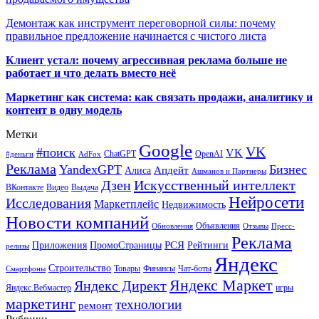
Демонтаж как инструмент переговорной силы: почему
правильное предложение начинается с чистого листа
Клиент устал: почему агрессивная реклама больше не
работает и что делать вместо неё
Маркетинг как система: как связать продажи, аналитику и
контент в одну модель
Метки
Google
VK
#поиск
VK
ChatGPT
OpenAI
#деньги
AdFox
Реклама
YandexGPT
Бизнес
Апдейт
Алиса
Ашманов и Партнеры
Искусственный интеллект
Дзен
ВКонтакте
Видео
Выдача
Нейросети
Исследования
Маркетплейс
Недвижимость
Новости компаний
Объявления
Обновления
Отзывы
Пресс-
Реклама
РСЯ
Приложения
ПромоСтраницы
Рейтинги
релизы
Яндекс
Строительство
Товары
Финансы
Чат-боты
Смартфоны
Яндекс Маркет
Яндекс Директ
Яндекс.Вебмастер
игры
маркетинг
технологии
ремонт