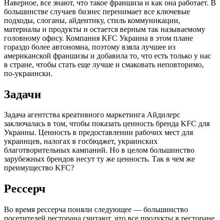
Наверное, все знают, что такое франшиза и как она работает. В
большинстве случаев бизнес перенимает все ключевые
подходы, слоганы, айдентику, стиль коммуникации,
материалы и продукты и остается верным так называемому
головному офису. Компания KFC Украина в этом плане
гораздо более автономна, поэтому взяла лучшее из
американской франшизы и добавила то, что есть только у нас
в стране, чтобы стать еще лучше и смаковать неповторимо,
по-украински.
Задачи
Задача агентства креативного маркетинга Айдилерс
заключалась в том, чтобы показать ценность бренда KFC для
Украины. Ценность в предоставлении рабочих мест для
украинцев, налогах в госбюджет, украинских
благотворительных кампаний. Но в целом большинство
зарубежных брендов несут ту же ценность. Так в чем же
преимущество KFC?
Рессерч
Во время рессерча поняли следующее — большинство
посетителей ресторана считают, что все продукты в ресторане