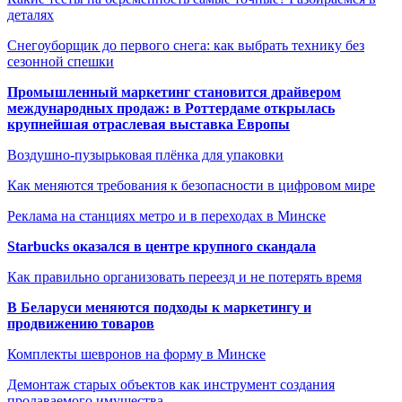
деталях
Снегоуборщик до первого снега: как выбрать технику без
сезонной спешки
Промышленный маркетинг становится драйвером
международных продаж: в Роттердаме открылась
крупнейшая отраслевая выставка Европы
Воздушно-пузырьковая плёнка для упаковки
Как меняются требования к безопасности в цифровом мире
Реклама на станциях метро и в переходах в Минске
Starbucks оказался в центре крупного скандала
Как правильно организовать переезд и не потерять время
В Беларуси меняются подходы к маркетингу и
продвижению товаров
Комплекты шевронов на форму в Минске
Демонтаж старых объектов как инструмент создания
продаваемого имущества