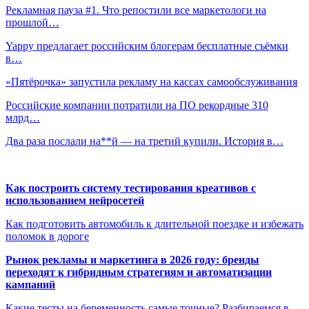
Рекламная пауза #1. Что репостили все маркетологи на
прошлой…
Yappy предлагает российским блогерам бесплатные съёмки
в…
«Пятёрочка» запустила рекламу на кассах самообслуживания
Российские компании потратили на ПО рекордные 310
млрд…
Два раза послали на**й — на третий купили. История в…
Как построить систему тестирования креативов с
использованием нейросетей
Как подготовить автомобиль к длительной поездке и избежать
поломок в дороге
Рынок рекламы и маркетинга в 2026 году: бренды
переходят к гибридным стратегиям и автоматизации
кампаний
Какие тесты на беременность самые точные? Разбираемся в