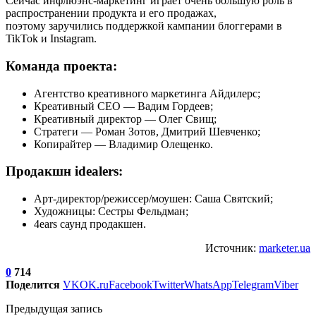
Сейчас инфлюэнс-маркетинг играет очень большую роль в
распространении продукта и его продажах,
поэтому заручились поддержкой кампании блоггерами в
TikTok и Instagram.
Команда проекта:
Агентство креативного маркетинга Айдилерс;
Креативный СЕО — Вадим Гордеев;
Креативный директор — Олег Свищ;
Стратеги — Роман Зотов, Дмитрий Шевченко;
Копирайтер — Владимир Олещенко.
Продакшн idealers:
Арт-директор/режиссер/моушен: Саша Святский;
Художницы: Сестры Фельдман;
4ears саунд продакшен.
Источник:
marketer.ua
0
714
Поделится
VK
OK.ru
Facebook
Twitter
WhatsApp
Telegram
Viber
Предыдущая запись