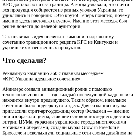
KFC доставляют из-за границы. А когда узнавали, что почти
вся продукция собирается из разных уголков Украины, то
удивлялись и говорили: «Это круто! Теперь понятно, почему
именно здесь настолько вкусно». Именно этот месседж был
решен донести до целевой аудитории.
Так появилась идея посвятить кампанию идеальному
сочетанию традиционного рецепта KFC из Кентукки и
украинских качественных продуктов.
Что сделали?
Рекламную кампанию 360 с главным месседжем
«KFC.Украина идеальное сочетание».
Айдилерс создали анимационный ролик с помощью
технологии zoom art — где каждый последующий кадр ролика
находится внутри предыдущего. Таким образом, идеальное
сочетание было подчеркнуто и здесь. Для создания визуала
пригласили стрит-арт-художниц сестер Фельдман — именно
они изобразили цветы, ставшие основой последнего дизайна
витрин ЦУМа, украсили украинские города мистическими
мотанками-оберегами, создали мурал Grow in Freedom в
Брюсселе и всколыхнули социальные сети своим дизайном на