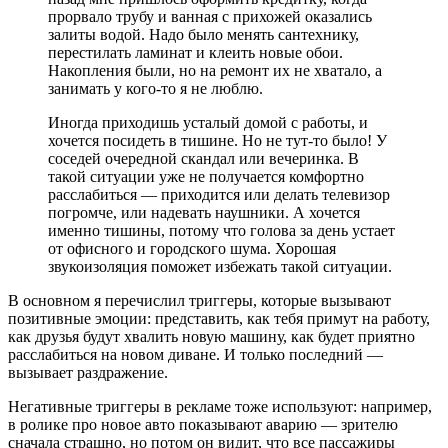
прорвало трубу и ванная с прихожей оказались
залиты водой. Надо было менять сантехнику,
перестилать ламинат и клеить новые обои.
Накопления были, но на ремонт их не хватало, а
занимать у кого-то я не люблю.
Иногда приходишь усталый домой с работы, и
хочется посидеть в тишине. Но не тут-то было! У
соседей очередной скандал или вечеринка. В
такой ситуации уже не получается комфортно
расслабиться — приходится или делать телевизор
погромче, или надевать наушники. А хочется
именно тишины, потому что голова за день устает
от офисного и городского шума. Хорошая
звукоизоляция поможет избежать такой ситуации.
В основном я перечислил триггеры, которые вызывают
позитивные эмоции: представить, как тебя примут на работу,
как друзья будут хвалить новую машину, как будет приятно
расслабиться на новом диване. И только последний —
вызывает раздражение.
Негативные триггеры в рекламе тоже используют: например,
в ролике про новое авто показывают аварию — зрителю
сначала страшно, но потом он видит, что все пассажиры