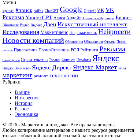
Метки
Google
VK
#поиск
VK
ChatGPT
OpenAI
#деньги
AdFox
Реклама
YandexGPT
Бизнес
Апдейт
Алиса
Ашманов и Партнеры
Искусственный интеллект
Дзен
ВКонтакте
Видео
Выдача
Нейросети
Исследования
Маркетплейс
Недвижимость
Новости компаний
Объявления
Обновления
Отзывы
Пресс-
Реклама
РСЯ
Приложения
ПромоСтраницы
Рейтинги
релизы
Яндекс
Строительство
Товары
Финансы
Чат-боты
Смартфоны
Яндекс Маркет
Яндекс Директ
Яндекс.Вебмастер
игры
маркетинг
технологии
ремонт
Рубрики
В мире
Интересное
История
Разное
Экономика
© 2026 - Маркетинг и продажи. Все права защищены.
Любое копирование материалов с нашего ресурса разрешается
только с обратной активной ссылкой на страницу статьи.