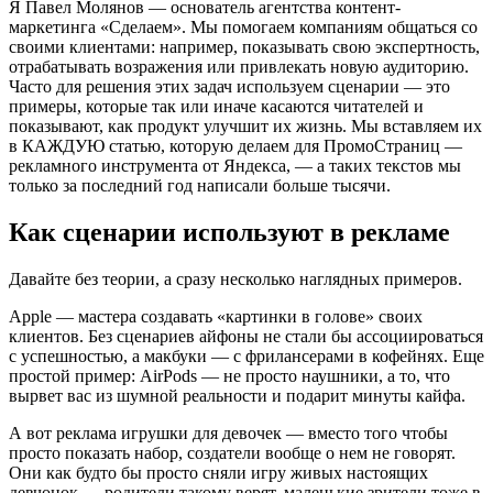
Я Павел Молянов — основатель агентства контент-
маркетинга «Сделаем». Мы помогаем компаниям общаться со
своими клиентами: например, показывать свою экспертность,
отрабатывать возражения или привлекать новую аудиторию.
Часто для решения этих задач используем сценарии — это
примеры, которые так или иначе касаются читателей и
показывают, как продукт улучшит их жизнь. Мы вставляем их
в КАЖДУЮ статью, которую делаем для ПромоСтраниц —
рекламного инструмента от Яндекса, — а таких текстов мы
только за последний год написали больше тысячи.
Как сценарии используют в рекламе
Давайте без теории, а сразу несколько наглядных примеров.
Apple — мастера создавать «картинки в голове» своих
клиентов. Без сценариев айфоны не стали бы ассоциироваться
с успешностью, а макбуки — с фрилансерами в кофейнях. Еще
простой пример: AirPods — не просто наушники, а то, что
вырвет вас из шумной реальности и подарит минуты кайфа.
А вот реклама игрушки для девочек — вместо того чтобы
просто показать набор, создатели вообще о нем не говорят.
Они как будто бы просто сняли игру живых настоящих
девчонок — родители такому верят, маленькие зрители тоже в