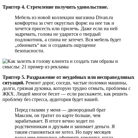
Триггер 4. Стремление получить удовольствие.
Мебель из новой коллекции магазина Divan.ru
комфортна за счет округлых форм: на нее так и
хочется присесть или прилечь. Даже если на ней
задремать, голова не ударится о твердый
подлокотник, а спина не затечет. Вся мебель будет
„обнимать“ вас и создавать ощущение
безопасности.
Триггер 5. Раздражение от неудобных или несправедливых
ситуаций.
Ремонт дорог, соседи, частые поломки машины,
долги, грязная духовка, которую трудно отмыть, проблемы с
ЖКХ. Людей многое бесит — если расскажете, как решить
проблему без стресса, аудитория будет вашей.
Перед глазами у меня — двоюродный брат
Максим, он тратит по карте больше, чем
зарабатывает. В итоге вечно ходит по
родственникам и друзьям и занимает деньги. Я
таким становиться не хотел. Но пару месяцев
назад мне пришлось оформить кредитку, когда