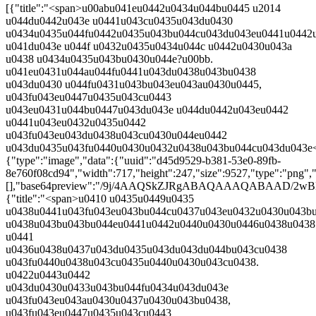
[{"title":"<span>u00abu041eu0442u0434u044bu0445 u2014
u044du0442u043e u0441u043cu0435u043du0430
u0434u0435u044fu0442u0435u043bu044cu043du043eu0441u0442u
u041du043e u044f u0432u0435u0434u044c u0442u0430u043a
u0438 u0434u0435u043bu0430u044e?u00bb.
u041eu0431u044au044fu0441u043du0438u043bu0438
u043du0430 u044fu0431u043bu043eu043au0430u0445,
u043fu043eu0447u0435u043cu0443
u043eu0431u044bu0447u043du043e u044du0442u043eu0442
u0441u043eu0432u0435u0442
u043fu043eu043du0438u043cu0430u044eu0442
u043du0435u043fu0440u0430u0432u0438u043bu044cu043du043e</
{"type":"image","data":{"uuid":"d45d9529-b381-53e0-89fb-
8e760f08cd94","width":717,"height":247,"size":9527,"type":"png","
[],"base64preview":"/9j/4AAQSkZJRgABAQAAAQ
{"title":"<span>u0410 u0435u0449u0435
u0438u0441u043fu043eu043bu044cu0437u043eu0432u0430u043b
u0438u043bu043bu044eu0441u0442u0440u0430u0446u0438u0438
u0441
u0436u0438u0437u043du0435u043du043du044bu043cu0438
u043fu0440u0438u043cu0435u0440u0430u043cu0438.
u0422u0443u0442
u043du0430u0433u043bu044fu0434u043du043e
u043fu043eu043au0430u0437u0430u043bu0438,
u043fu043eu0447u0435u043cu0443