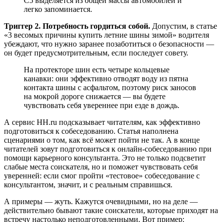
C5 выделяется из общей массы автомобилей и
легко запоминается.
Триггер 2. Потребность гордиться собой.
Допустим, в статье
«3 весомых причины купить летние шины зимой» водителя
убеждают, что нужно заранее позаботиться о безопасности —
он будет предусмотрительным, если последует совету.
На протекторе шин есть четыре кольцевые
канавки: они эффективно отводят воду из пятна
контакта шины с асфальтом, поэтому риск заносов
на мокрой дороге снижается — вы будете
чувствовать себя увереннее при езде в дождь.
А сервис HH.ru подсказывает читателям, как эффективно
подготовиться к собеседованию. Статья наполнена
сценариями о том, как всё может пойти не так. А в конце
читателей зовут подготовиться к онлайн-собеседованию при
помощи карьерного консультанта. Это не только подсветит
слабые места соискателя, но и поможет чувствовать себя
уверенней: если смог пройти «тестовое» собеседование с
консультантом, значит, и с реальным справишься.
А примеры — жуть. Кажутся очевидными, но на деле —
действительно бывают такие соискатели, которые приходят на
встречу настолько неподготовленными. Вот пример: