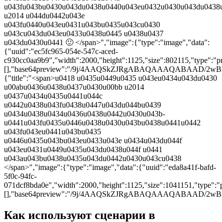
u043fu043bu0430u043du0438u0440u043eu0432u0430u043du0438
u2014 u044du0442u043e
u043fu0440u043eu0431u043bu0435u043cu0430
u043cu043du043eu0433u0438u0445 u0438u0437
u043du0430u0441 🙂 </span>","image":{"type":"image","data":
{"uuid":"ec5fc965-054e-547c-aced-
c930cc0aa9b9","width":2000,"height":1125,"size":802115,"type":"pn
[],"base64preview":"/9j/4AAQSkZJRgABAQAAAQAB
{"title":"<span>u0418 u0435u0449u0435 u043eu0434u043du0430
u00abu0436u0438u0437u0430u00bb u2014
u0437u0434u0435u0441u044c
u0442u0438u043fu0438u0447u043du044bu0439
u0434u0438u0434u0436u0438u0442u0430u043b-
u0441u043fu0435u0446u0438u0430u043bu0438u0441u0442
u043fu043eu0441u043bu0435
u0446u0435u043bu043eu0433u043e u0434u043du044f
u043eu0431u0449u0435u043du0438u044f u0441
u043au043bu0438u0435u043du0442u0430u043cu0438
</span>","image":{"type":"image","data":{"uuid":"eda8a41f-bafd-
5f0c-94fc-
071dcf8bda0e","width":2000,"height":1125,"size":1041151,"type":"p
[],"base64preview":"/9j/4AAQSkZJRgABAQAAAQABA
Как используют сценарии в