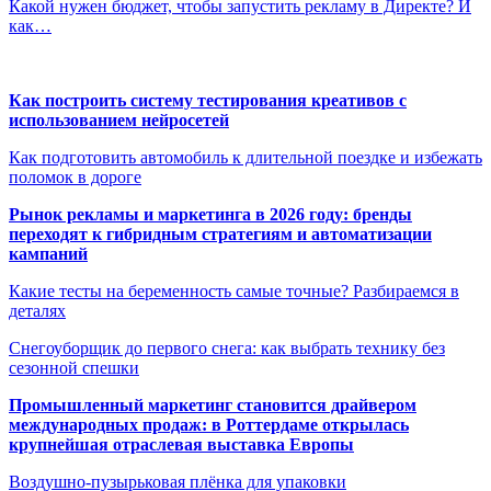
Какой нужен бюджет, чтобы запустить рекламу в Директе? И
как…
Как построить систему тестирования креативов с
использованием нейросетей
Как подготовить автомобиль к длительной поездке и избежать
поломок в дороге
Рынок рекламы и маркетинга в 2026 году: бренды
переходят к гибридным стратегиям и автоматизации
кампаний
Какие тесты на беременность самые точные? Разбираемся в
деталях
Снегоуборщик до первого снега: как выбрать технику без
сезонной спешки
Промышленный маркетинг становится драйвером
международных продаж: в Роттердаме открылась
крупнейшая отраслевая выставка Европы
Воздушно-пузырьковая плёнка для упаковки