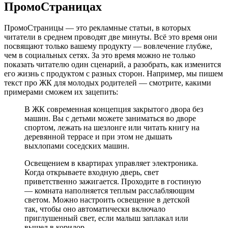
ПромоСтраницах
ПромоСтраницы — это рекламные статьи, в которых
читатели в среднем проводят две минуты. Всё это время они
посвящают только вашему продукту — вовлечение глубже,
чем в социальных сетях. За это время можно не только
показать читателю один сценарий, а разобрать, как изменится
его жизнь с продуктом с разных сторон. Например, мы пишем
текст про ЖК для молодых родителей — смотрите, какими
примерами сможем их зацепить:
В ЖК современная концепция закрытого двора без
машин. Вы с детьми можете заниматься во дворе
спортом, лежать на шезлонге или читать книгу на
деревянной террасе и при этом не дышать
выхлопами соседских машин.
Освещением в квартирах управляет электроника.
Когда открываете входную дверь, свет
приветственно зажигается. Проходите в гостиную
— комната наполняется теплым расслабляющим
светом. Можно настроить освещение в детской
так, чтобы оно автоматически включало
приглушенный свет, если малыш заплакал или
вышел в коридор.