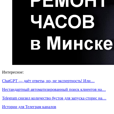
Интересное:
ChatGPT — даёт ответы, но, не экспертность! Или…
Нестандартный автоматизированный поиск клиентов на…
Telegram снизил количество бустов для запуска сторис на…
Истории для Телеграм каналов