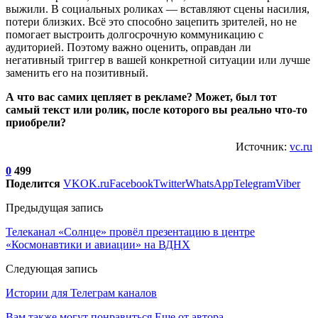
выжили. В социальных роликах — вставляют сцены насилия,
потери близких. Всё это способно зацепить зрителей, но не
помогает выстроить долгосрочную коммуникацию с
аудиторией. Поэтому важно оценить, оправдан ли
негативный триггер в вашей конкретной ситуации или лучше
заменить его на позитивный.
А что вас самих цепляет в рекламе? Может, был тот
самый текст или ролик, после которого вы реально что-то
приобрели?
Источник:
vc.ru
0
499
Поделится
VK
OK.ru
Facebook
Twitter
WhatsApp
Telegram
Viber
Предыдущая запись
Телеканал «Солнце» провёл презентацию в центре
«Космонавтики и авиации» на ВДНХ
Следующая запись
Истории для Телеграм каналов
Вам также могут понравиться
Еще от автора