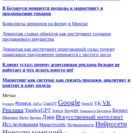
В Беларуси меняются подходы к маркетингу и
продвижению товаров
Комплекты шевронов на форму в Минске
Демонтаж старых объектов как инструмент создания
продаваемого имущества
Демонтаж как инструмент переговорной силы: почему
правильное предложение начинается с чистого листа
Клиент устал: почему агрессивная реклама больше не
работает и что делать вместо неё
Маркетинг как система: как связать продажи, аналитику и
контент в одну модель
Метки
Google
VK
#поиск
VK
ChatGPT
OpenAI
#деньги
AdFox
Реклама
YandexGPT
Бизнес
Апдейт
Алиса
Ашманов и Партнеры
Искусственный интеллект
Дзен
ВКонтакте
Видео
Выдача
Нейросети
Исследования
Маркетплейс
Недвижимость
Новости компаний