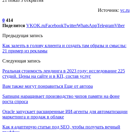
21 показ 3 открытия
Источник:
vc.ru
0
414
Поделится
VK
OK.ru
Facebook
Twitter
WhatsApp
Telegram
Viber
Предыдущая запись
Как залезть в голову клиента и создать там образы и смыслы:
21 пример из рекламы
Следующая запись
Реальная стоимость лендинга в 2023 году: исследование 225
студий. Цены на сайте и в КП, состав услуг
Вам также могут понравиться
Еще от автора
Samsung наращивает производство чипов памяти на фоне
роста спроса
Oracle запускает расширенные ИИ‑агенты для автоматизации
маркетинга и продаж в облаке
Как я адаптирую статьи под SEO, чтобы получать вечный