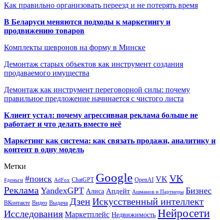
Как правильно организовать переезд и не потерять время
В Беларуси меняются подходы к маркетингу и
продвижению товаров
Комплекты шевронов на форму в Минске
Демонтаж старых объектов как инструмент создания
продаваемого имущества
Демонтаж как инструмент переговорной силы: почему
правильное предложение начинается с чистого листа
Клиент устал: почему агрессивная реклама больше не
работает и что делать вместо неё
Маркетинг как система: как связать продажи, аналитику и
контент в одну модель
Метки
Google
VK
#поиск
VK
ChatGPT
OpenAI
#деньги
AdFox
Реклама
YandexGPT
Бизнес
Апдейт
Алиса
Ашманов и Партнеры
Искусственный интеллект
Дзен
ВКонтакте
Видео
Выдача
Нейросети
Исследования
Маркетплейс
Недвижимость