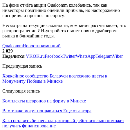
На фоне отчёта акции Qualcomm колебались, так как
инвесторы позитивно оценили прибыль, но настороженно
восприняли прогноз по спросу.
Несмотря на текущие сложности, компания рассчитывает, что
распространение ИИ-устройств станет новым драйвером
рынка в ближайшие годы.
Qualcomm
Новости компаний
2 029
Поделится
VK
OK.ru
Facebook
Twitter
WhatsApp
Telegram
Viber
Предыдущая запись
Хоккейное сообщество Беларуси возложило цветы к
Монументу Победы в Минске
Следующая запись
Комплекты шевронов на форму в Минске
Вам также могут понравиться
Еще от автора
Как составить бизнес-план, который действительно поможет
получить финансирование