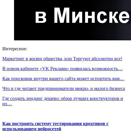
Интересное:
Маркетинг в жизни общества, или Торгуют абсолютно все!
В новом кабинете «VK Реклама» появилась возможность…
Как поисковик внутри вашего сайта может испортить вам…
Что и где читают предприниматели микро- и малого бизнеса
Где создать лендинг дешево: обзор лучших конструкторов и
их…
Как построить систему тестирования креативов с
использованием нейросетей