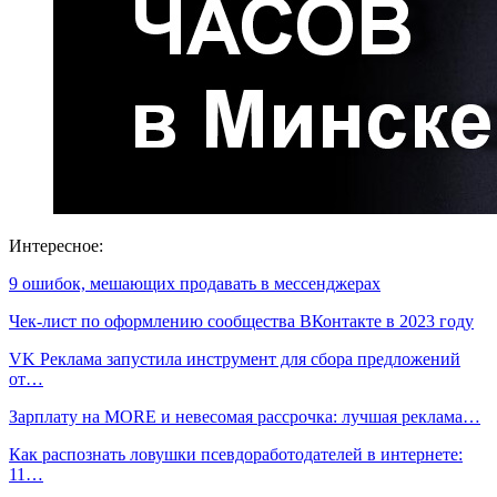
Интересное:
9 ошибок, мешающих продавать в мессенджерах
Чек-лист по оформлению сообщества ВКонтакте в 2023 году
VK Реклама запустила инструмент для сбора предложений
от…
Зарплату на MORE и невесомая рассрочка: лучшая реклама…
Как распознать ловушки псевдоработодателей в интернете:
11…