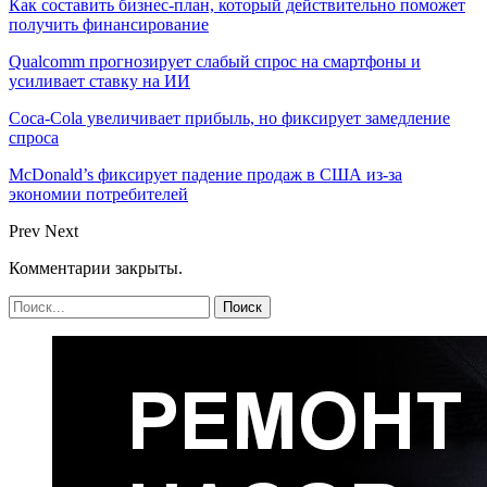
Как составить бизнес-план, который действительно поможет
получить финансирование
Qualcomm прогнозирует слабый спрос на смартфоны и
усиливает ставку на ИИ
Coca-Cola увеличивает прибыль, но фиксирует замедление
спроса
McDonald’s фиксирует падение продаж в США из-за
экономии потребителей
Prev
Next
Комментарии закрыты.