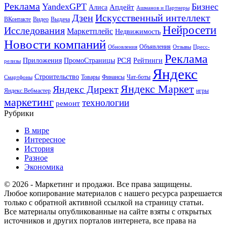
Реклама
YandexGPT
Бизнес
Апдейт
Алиса
Ашманов и Партнеры
Искусственный интеллект
Дзен
ВКонтакте
Видео
Выдача
Нейросети
Исследования
Маркетплейс
Недвижимость
Новости компаний
Объявления
Обновления
Отзывы
Пресс-
Реклама
РСЯ
Приложения
ПромоСтраницы
Рейтинги
релизы
Яндекс
Строительство
Товары
Финансы
Чат-боты
Смартфоны
Яндекс Маркет
Яндекс Директ
Яндекс.Вебмастер
игры
маркетинг
технологии
ремонт
Рубрики
В мире
Интересное
История
Разное
Экономика
© 2026 - Маркетинг и продажи. Все права защищены.
Любое копирование материалов с нашего ресурса разрешается
только с обратной активной ссылкой на страницу статьи.
Все материалы опубликованные на сайте взяты с открытых
источников и других порталов интернета, все права на