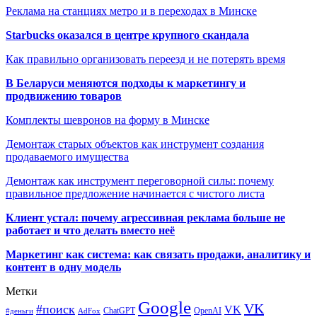
Реклама на станциях метро и в переходах в Минске
Starbucks оказался в центре крупного скандала
Как правильно организовать переезд и не потерять время
В Беларуси меняются подходы к маркетингу и
продвижению товаров
Комплекты шевронов на форму в Минске
Демонтаж старых объектов как инструмент создания
продаваемого имущества
Демонтаж как инструмент переговорной силы: почему
правильное предложение начинается с чистого листа
Клиент устал: почему агрессивная реклама больше не
работает и что делать вместо неё
Маркетинг как система: как связать продажи, аналитику и
контент в одну модель
Метки
Google
VK
#поиск
VK
ChatGPT
OpenAI
#деньги
AdFox