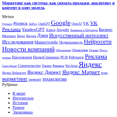
Маркетинг как система: как связать продажи, аналитику и
контент в одну модель
Метки
Google
VK
#поиск
VK
ChatGPT
OpenAI
#деньги
AdFox
Реклама
YandexGPT
Бизнес
Апдейт
Алиса
Ашманов и Партнеры
Искусственный интеллект
Дзен
ВКонтакте
Видео
Выдача
Нейросети
Исследования
Маркетплейс
Недвижимость
Новости компаний
Объявления
Обновления
Отзывы
Пресс-
Реклама
РСЯ
Приложения
ПромоСтраницы
Рейтинги
релизы
Яндекс
Строительство
Товары
Финансы
Чат-боты
Смартфоны
Яндекс Маркет
Яндекс Директ
Яндекс.Вебмастер
игры
маркетинг
технологии
ремонт
Рубрики
В мире
Интересное
История
Разное
Экономика