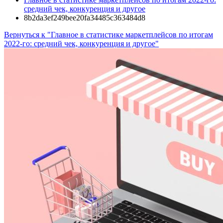
средний чек, конкуренция и другое
8b2da3ef249bee20fa34485c363484d8
Вернуться к "Главное в статистике маркетплейсов по итогам
2022‑го: средний чек, конкуренция и другое"