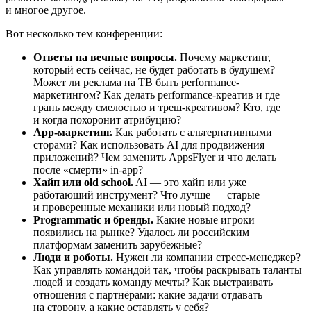
и многое другое.
Вот несколько тем конференции:
Ответы на вечные вопросы.
Почему маркетинг,
который есть сейчас, не будет работать в будущем?
Может ли реклама на ТВ быть performance-
маркетингом? Как делать performance-креатив и где
грань между смелостью и треш-креативом? Кто, где
и когда похоронит атрибуцию?
App-маркетинг.
Как работать с альтернативными
сторами? Как использовать AI для продвижения
приложений? Чем заменить AppsFlyer и что делать
после «смерти» in-app?
Хайп или old school.
AI — это хайп или уже
работающий инструмент? Что лучше — старые
и проверенные механики или новый подход?
Programmatic и бренды.
Какие новые игроки
появились на рынке? Удалось ли российским
платформам заменить зарубежные?
Люди и роботы.
Нужен ли компании стресс-менеджер?
Как управлять командой так, чтобы раскрывать таланты
людей и создать команду мечты? Как выстраивать
отношения с партнёрами: какие задачи отдавать
на сторону, а какие оставлять у себя?