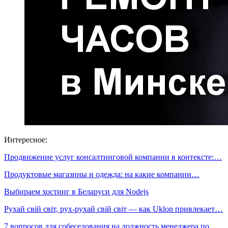
Интересное:
Продвижение услуг консалтинговой компании в контексте:…
Продуктовые магазины и одежда: на какие компании…
Выбираем хостинг в Беларуси для Nodejs
Рухай свій світ, рух-рухай свій світ — как Uklon привлекает…
7 вопросов для собеседования на должность менеджера по…