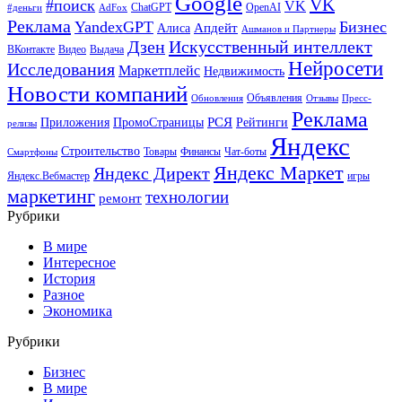
Google
VK
#поиск
VK
ChatGPT
OpenAI
#деньги
AdFox
Реклама
YandexGPT
Бизнес
Апдейт
Алиса
Ашманов и Партнеры
Искусственный интеллект
Дзен
ВКонтакте
Видео
Выдача
Нейросети
Исследования
Маркетплейс
Недвижимость
Новости компаний
Объявления
Обновления
Отзывы
Пресс-
Реклама
РСЯ
Приложения
ПромоСтраницы
Рейтинги
релизы
Яндекс
Строительство
Товары
Финансы
Чат-боты
Смартфоны
Яндекс Маркет
Яндекс Директ
Яндекс.Вебмастер
игры
маркетинг
технологии
ремонт
Рубрики
В мире
Интересное
История
Разное
Экономика
Рубрики
Бизнес
В мире