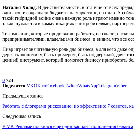
Наталья Холод
: В действительности, в отличие от всех пред
одинаково: сокращали бюджеты на маркетинг, на пиар. А сейча
такой гибридной войне очень важную роль играют именно тона
также нуждается в коммуникациях с потребителями, партнерам
Те компании, которые продолжили работать, осознали, наскол
предпринимателями, владельцами бизнеса, и видим, что все о
Пиар играет значительную роль для бизнеса, а для кого даже 
держать экономику, быть примером, быть поддержкой, для это
ценный инструмент, который помогает бизнесу приобретать бо
0
724
Поделится
VK
OK.ru
Facebook
Twitter
WhatsApp
Telegram
Viber
Предыдущая запись
Работать с блогерами рискованно, но эффективно: 7 советов, 
Следующая запись
В VK Рекламе появился еще один вариант пополнения баланса