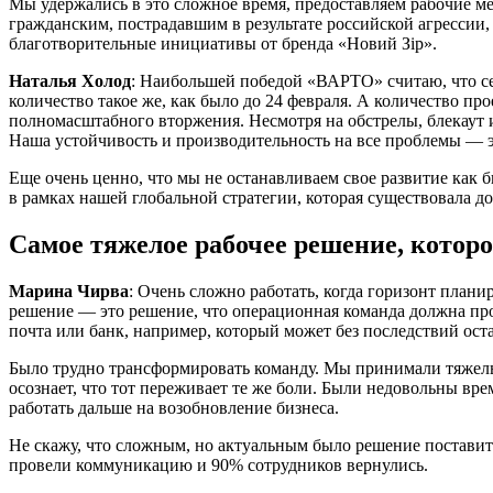
Мы удержались в это сложное время, предоставляем рабочие 
гражданским, пострадавшим в результате российской агрессии
благотворительные инициативы от бренда «Новий Зір».
Наталья Холод
: Наибольшей победой «ВАРТО» считаю, что се
количество такое же, как было до 24 февраля. А количество п
полномасштабного вторжения. Несмотря на обстрелы, блекаут 
Наша устойчивость и производительность на все проблемы — эт
Еще очень ценно, что мы не останавливаем свое развитие как
в рамках нашей глобальной стратегии, которая существовала д
Самое тяжелое рабочее решение, котор
Марина Чирва
: Очень сложно работать, когда горизонт плани
решение — это решение, что операционная команда должна пр
почта или банк, например, который может без последствий ост
Было трудно трансформировать команду. Мы принимали тяжелые
осознает, что тот переживает те же боли. Были недовольны в
работать дальше на возобновление бизнеса.
Не скажу, что сложным, но актуальным было решение поставить
провели коммуникацию и 90% сотрудников вернулись.