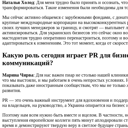
Наталья Холод
: Для меня трудно было принять и осознать, чт
трансформироваться. Такие изменения были необходимы для то
Мы сейчас активно общаемся с зарубежными фондами, с донато
крупные международные корпорации на высококонкурентных ры
своих лучших менеджеров за границу, и смотрят — выплывет 
активизироваться. Для украинских бизнесов это сейчас окно 
мастодонтам трудно оперативно перенастроиться, поэтому и во
адаптироваться к изменениям. Это тот момент, когда от скоро
Какую роль сегодня играет PR для биз
коммуникаций?
Марина Чирва
: Для нас важен пиар не столько нашей клиники
что мы выстояли, и мы работаем в очень непростых условиях. 
показывать даже иностранным сообществам, что мы не только 
развития.
PR — это очень важный инструмент для вдохновения и поддерж
на владельцев, на руководство, а Украина опирается на бизнес и
Поэтому нам всем нужно быть вместе и вцелом. В частности, 
выступления европейские коллеги пять минут аплодировали ст
время и демонстрируют твердую веру в светлое будущее страны