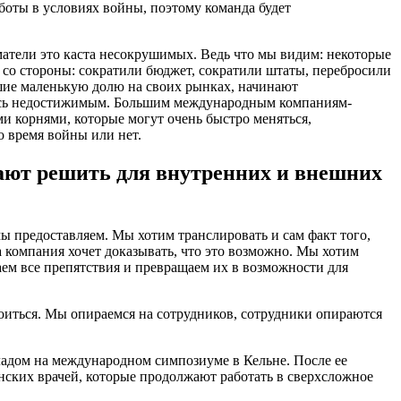
аботы в условиях войны, поэтому команда будет
атели это каста несокрушимых. Ведь что мы видим: некоторые
со стороны: сократили бюджет, сократили штаты, перебросили
шие маленькую долю на своих рынках, начинают
залось недостижимым. Большим международным компаниям-
ми корнями, которые могут очень быстро меняться,
о время войны или нет.
гают решить для внутренних и внешних
мы предоставляем. Мы хотим транслировать и сам факт того,
а компания хочет доказывать, что это возможно. Мы хотим
аем все препятствия и превращаем их в возможности для
оиться. Мы опираемся на сотрудников, сотрудники опираются
ладом на международном симпозиуме в Кельне. После ее
нских врачей, которые продолжают работать в сверхсложное