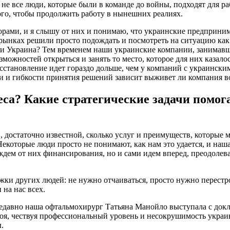
о не все люди, которые были в команде до войны, подходят для р
го, чтобы продолжить работу в нынешних реалиях.
рами, и я слышу от них и понимаю, что украинские предприним
нках решили просто подождать и посмотреть на ситуацию как 
ли Украина? Тем временем наши украинские компании, занимав
возможностей открыться и занять то место, которое для них ка
сстановление идет гораздо дольше, чем у компаний с украински
сти и гибкости принятия решений зависит выживет ли компания в
неса? Какие стратегические задачи помо
, достаточно известной, сколько услуг и преимуществ, которые 
Некоторые люди просто не понимают, как нам это удается, и наш
ждем от них финансирования, но и сами идем вперед, преодолев
ки других людей: не нужно отчаиваться, просто нужно перестр
 на нас всех.
недавно наша офтальмохирург Татьяна Манойло выступала с док
оя, чествуя профессиональный уровень и несокрушимость украи
.