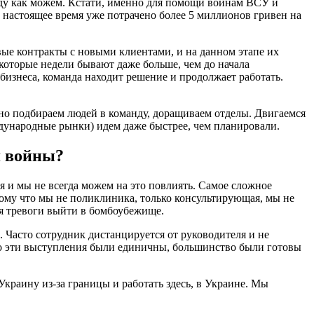
еду как можем. Кстати, именно для помощи воинам ВСУ и
 настоящее время уже потрачено более 5 миллионов гривен на
вые контракты с новыми клиентами, и на данном этапе их
екоторые недели бывают даже больше, чем до начала
бизнеса, команда находит решение и продолжает работать.
вно подбираем людей в команду, доращиваем отделы. Двигаемся
ждународные рынки) идем даже быстрее, чем планировали.
я войны?
я и мы не всегда можем на это повлиять. Самое сложное
ому что мы не поликлиника, только консультирующая, мы не
мя тревоги выйти в бомбоубежище.
Часто сотрудник дистанцируется от руководителя и не
ако эти выступления были единичны, большинство были готовы
краину из-за границы и работать здесь, в Украине. Мы