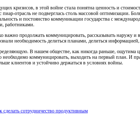
ыдущих кризисов, в этой войне стала понятна ценность и стоимо
с пиар-отрасль не подверглась столь массовой оптимизации. Бол
льность и постоянство коммуникации государства с международ
и, работниками.
ько важно продолжать коммуницировать, рассказывать наружу и
сознали необходимость делиться планами, делиться информацие
определяющую. В нашем обществе, как никогда раньше, ощутима ц
го необходимо коммуницировать, выходить на первый план. И п
льше клиентов и устойчиво держаться в условиях войны.
как сделать сотрудничество продуктивным