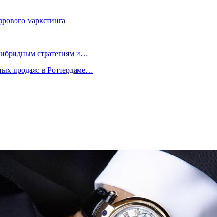
фрового маркетинга
 гибридным стратегиям и…
ых продаж: в Роттердаме…