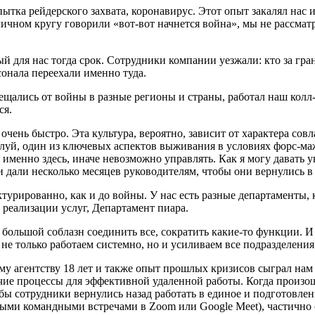
ытка рейдерского захвата, коронавирус. Этот опыт закалял нас и
личном кругу говорили «вот-вот начнется война», мы не рассмат
й для нас тогда срок. Сотрудники компании уезжали: кто за гра
онала переехали именно туда.
ещались от войны в разные регионы и страны, работал наш колл
ся.
чень быстро. Эта культура, вероятно, зависит от характера совл
уй, один из ключевых аспектов выживания в условиях форс-маж
именно здесь, иначе невозможно управлять. Как я могу давать у
 и дали несколько месяцев руководителям, чтобы они вернулись 
уктурированно, как и до войны. У нас есть разные департамент
реализации услуг, Департамент пиара.
ольшой соблазн соединить все, сократить какие-то функции. И 
не только работаем системно, но и усиливаем все подразделения
у агентству 18 лет и также опыт прошлых кризисов сыграл нам 
чие процессы для эффективной удаленной работы. Когда произош
обы сотрудники вернулись назад работать в единое и подготовле
рными командными встречами в Zoom или Google Meet), частичн