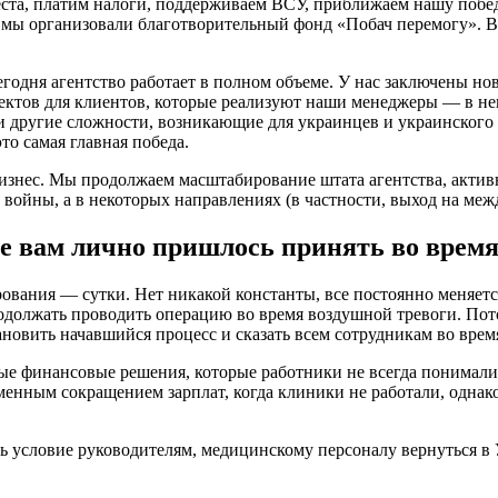
места, платим налоги, поддерживаем ВСУ, приближаем нашу поб
, мы организовали благотворительный фонд «Побач перемогу». В
годня агентство работает в полном объеме. У нас заключены но
роектов для клиентов, которые реализуют наши менеджеры — в н
и другие сложности, возникающие для украинцев и украинского 
о самая главная победа.
 бизнес. Мы продолжаем масштабирование штата агентства, акти
о войны, а в некоторых направлениях (в частности, выход на ме
ое вам лично пришлось принять во врем
рования — сутки. Нет никакой константы, все постоянно меняетс
одолжать проводить операцию во время воздушной тревоги. Пот
ановить начавшийся процесс и сказать всем сотрудникам во вре
 финансовые решения, которые работники не всегда понимали. 
ременным сокращением зарплат, когда клиники не работали, одн
 условие руководителям, медицинскому персоналу вернуться в У