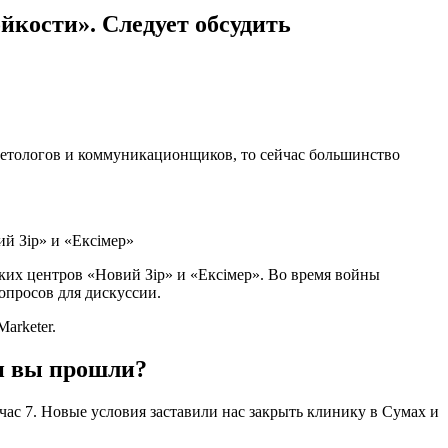
кости». Следует обсудить
кетологов и коммуникационщиков, то сейчас большинство
й Зір» и «Ексімер»
х центров «Новий Зір» и «Ексімер». Во время войны
опросов для дискуссии.
arketer.
и вы прошли?
час 7. Новые условия заставили нас закрыть клинику в Сумах и