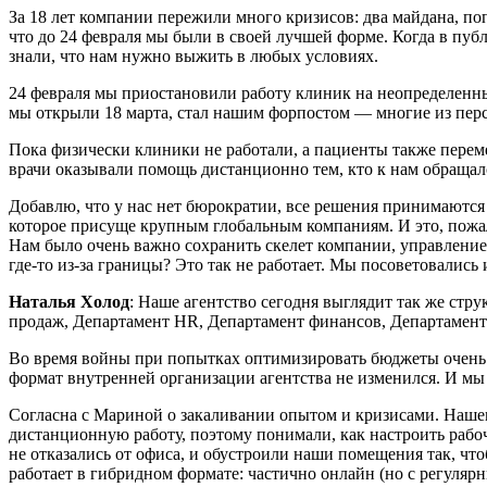
За 18 лет компании пережили много кризисов: два майдана, поп
что до 24 февраля мы были в своей лучшей форме. Когда в пуб
знали, что нам нужно выжить в любых условиях.
24 февраля мы приостановили работу клиник на неопределенны
мы открыли 18 марта, стал нашим форпостом — многие из перс
Пока физически клиники не работали, а пациенты также перем
врачи оказывали помощь дистанционно тем, кто к нам обращал
Добавлю, что у нас нет бюрократии, все решения принимаются о
которое присуще крупным глобальным компаниям. И это, пожал
Нам было очень важно сохранить скелет компании, управление 
где-то из-за границы? Это так не работает. Мы посоветовались
Наталья Холод
: Наше агентство сегодня выглядит так же стр
продаж, Департамент HR, Департамент финансов, Департамент 
Во время войны при попытках оптимизировать бюджеты очень б
формат внутренней организации агентства не изменился. И мы 
Согласна с Мариной о закаливании опытом и кризисами. Нашем
дистанционную работу, поэтому понимали, как настроить рабо
не отказались от офиса, и обустроили наши помещения так, чт
работает в гибридном формате: частично онлайн (но с регуля