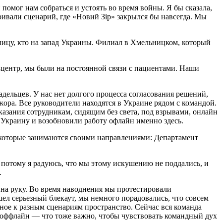
 помог нам собраться и устоять во время войны. Я бы сказала,
ривали сценарий, где «Новий Зір» закрылся бы навсегда. Мы
ницу, кто на запад Украины. Филиал в Хмельницком, который
-центр, мы были на постоянной связи с пациентами. Наши
адельцев. У нас нет долгого процесса согласования решений,
ора. Все руководители находятся в Украине рядом с командой.
казания сотрудникам, сидящим без света, под взрывами, онлайн
в Украину и возобновили работу офлайн именно здесь.
ы, которые занимаются своими направлениями: Департамент
потому я радуюсь, что мы этому искушению не поддались, и
.
на руку. Во время наводнения мы протестировали
ел серьезный блекаут, мы немного порадовались, что совсем
нное к разным сценариям пространство. Сейчас вся команда
о оффлайн — что тоже важно, чтобы чувствовать командный дух