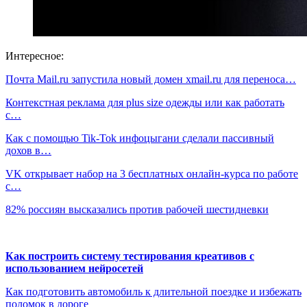
Интересное:
Почта Mail.ru запустила новый домен xmail.ru для переноса…
Контекстная реклама для plus size одежды или как работать
с…
Как с помощью Tik-Tok инфоцыгани сделали пассивный
дохов в…
VK открывает набор на 3 бесплатных онлайн-курса по работе
с…
82% россиян высказались против рабочей шестидневки
Как построить систему тестирования креативов с
использованием нейросетей
Как подготовить автомобиль к длительной поездке и избежать
поломок в дороге