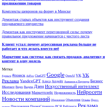
продвижению товаров
Комплекты шевронов на форму в Минске
Демонтаж старых объектов как инструмент создания
продаваемого имущества
Демонтаж как инструмент переговорной силы: почему
правильное предложение начинается с чистого листа
Клиент устал: почему агрессивная реклама больше не
работает и что делать вместо неё
Маркетинг как система: как связать продажи, аналитику и
контент в одну модель
Метки
Google
VK
#поиск
VK
ChatGPT
OpenAI
#деньги
AdFox
Реклама
YandexGPT
Бизнес
Апдейт
Алиса
Ашманов и Партнеры
Искусственный интеллект
Дзен
ВКонтакте
Видео
Выдача
Нейросети
Исследования
Маркетплейс
Недвижимость
Новости компаний
Объявления
Обновления
Отзывы
Пресс-
Реклама
РСЯ
Приложения
ПромоСтраницы
Рейтинги
релизы