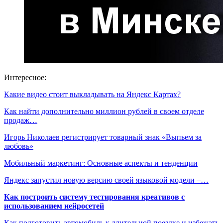
Интересное:
Какие видео стоит выкладывать на Яндекс Картах?
Как найти дополнительно миллион рублей в своем отделе
продаж…
Игорь Николаев регистрирует товарный знак «Выпьем за
любовь»
Мобильный маркетинг: Основные аспекты и тенденции
Яндекс запустил новую версию своей языковой модели –…
Как построить систему тестирования креативов с
использованием нейросетей
Как подготовить автомобиль к длительной поездке и избежать