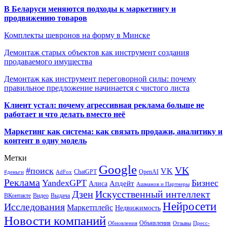
В Беларуси меняются подходы к маркетингу и
продвижению товаров
Комплекты шевронов на форму в Минске
Демонтаж старых объектов как инструмент создания
продаваемого имущества
Демонтаж как инструмент переговорной силы: почему
правильное предложение начинается с чистого листа
Клиент устал: почему агрессивная реклама больше не
работает и что делать вместо неё
Маркетинг как система: как связать продажи, аналитику и
контент в одну модель
Метки
Google
VK
#поиск
VK
ChatGPT
OpenAI
#деньги
AdFox
Реклама
YandexGPT
Бизнес
Апдейт
Алиса
Ашманов и Партнеры
Искусственный интеллект
Дзен
ВКонтакте
Видео
Выдача
Нейросети
Исследования
Маркетплейс
Недвижимость
Новости компаний
Объявления
Обновления
Отзывы
Пресс-