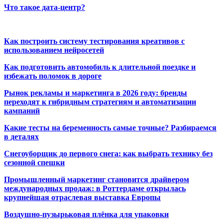
Что такое дата-центр?
Как построить систему тестирования креативов с
использованием нейросетей
Как подготовить автомобиль к длительной поездке и
избежать поломок в дороге
Рынок рекламы и маркетинга в 2026 году: бренды
переходят к гибридным стратегиям и автоматизации
кампаний
Какие тесты на беременность самые точные? Разбираемся
в деталях
Снегоуборщик до первого снега: как выбрать технику без
сезонной спешки
Промышленный маркетинг становится драйвером
международных продаж: в Роттердаме открылась
крупнейшая отраслевая выставка Европы
Воздушно-пузырьковая плёнка для упаковки