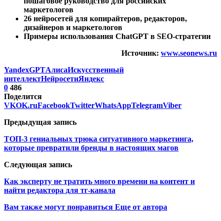
пошаговое руководство для российских
маркетологов
26 нейросетей для копирайтеров, редакторов,
дизайнеров и маркетологов
Примеры использования ChatGPT в SEO-стратегии
Источник:
www.seonews.ru
YandexGPT
Алиса
Искусственный
интеллект
Нейросети
Яндекс
0
486
Поделится
VK
OK.ru
Facebook
Twitter
WhatsApp
Telegram
Viber
Предыдущая запись
ТОП-3 гениальных трюка ситуативного маркетинга,
которые превратили бренды в настоящих магов
Следующая запись
Как эксперту не тратить много времени на контент и
найти редактора для тг-канала
Вам также могут понравиться
Еще от автора