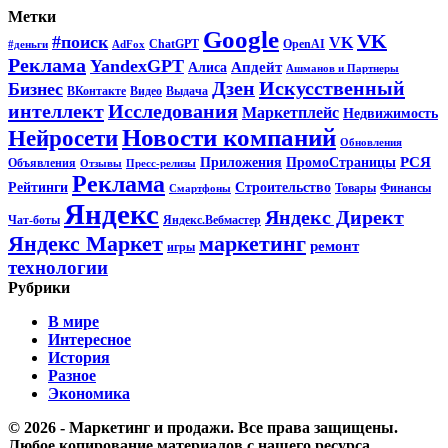
Метки
Google
VK
#поиск
VK
ChatGPT
OpenAI
#деньги
AdFox
Реклама
YandexGPT
Апдейт
Алиса
Ашманов и Партнеры
Искусственный
Дзен
Бизнес
ВКонтакте
Видео
Выдача
интеллект
Исследования
Маркетплейс
Недвижимость
Новости компаний
Нейросети
Обновления
РСЯ
Приложения
ПромоСтраницы
Объявления
Отзывы
Пресс-релизы
Реклама
Рейтинги
Строительство
Товары
Финансы
Смартфоны
Яндекс
Яндекс Директ
Чат-боты
Яндекс.Вебмастер
Яндекс Маркет
маркетинг
ремонт
игры
технологии
Рубрики
В мире
Интересное
История
Разное
Экономика
© 2026 - Маркетинг и продажи. Все права защищены.
Любое копирование материалов с нашего ресурса