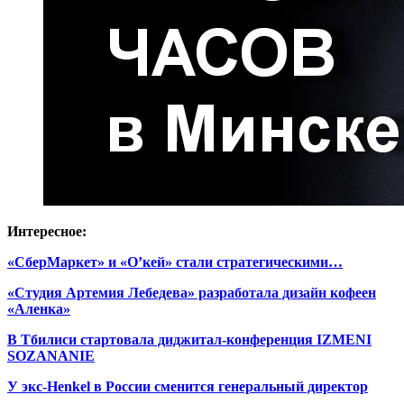
Интересное:
«СберМаркет» и «О’кей» стали стратегическими…
«Студия Артемия Лебедева» разработала дизайн кофеен
«Аленка»
В Тбилиси стартовала диджитал-конференция IZMENI
SOZANANIE
У экс-Henkel в России сменится генеральный директор