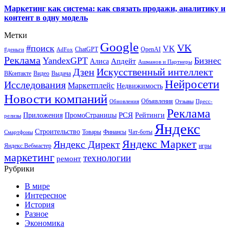
Маркетинг как система: как связать продажи, аналитику и
контент в одну модель
Метки
Google
VK
#поиск
VK
ChatGPT
OpenAI
#деньги
AdFox
Реклама
YandexGPT
Бизнес
Апдейт
Алиса
Ашманов и Партнеры
Искусственный интеллект
Дзен
ВКонтакте
Видео
Выдача
Нейросети
Исследования
Маркетплейс
Недвижимость
Новости компаний
Объявления
Обновления
Отзывы
Пресс-
Реклама
РСЯ
Приложения
ПромоСтраницы
Рейтинги
релизы
Яндекс
Строительство
Товары
Финансы
Чат-боты
Смартфоны
Яндекс Маркет
Яндекс Директ
Яндекс.Вебмастер
игры
маркетинг
технологии
ремонт
Рубрики
В мире
Интересное
История
Разное
Экономика