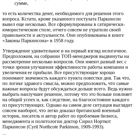
сумме,
то есть количества денег, необходимого для решения этого
вопроса. Кстати, кроме указанного постулата Паркинсон
вывел еще несколько. Все сформулированы в сатирически-
юмористическом стиле, отчего совсем не утратили своей
правильности и актуальности. Они опубликованы в книге
«Законы Паркинсона» в 1958 году.
Утверждение удивительное и на первый взгляд нелогичное.
Предположим, на собрании ТОП-менеджеров выдвинуты на
рассмотрение несколько вопросов. Они имеют разный вес с
точки зрения улучшения эффективности работы компании и
увеличения ее прибыли. Все присутствующие хорошо
понимают значимость каждого пункта повестки дня. Так что,
по логике здравого смысла, можно предположить, что самые
важные вопросы будут обсуждаться дольше всего. Ведь нужно
выбрать наилучшее решение, потому что это больше повлияет
на общий успех и, как следствие, на благосостояние каждого
из присутствующих. Однако на самом деле ситуация выглядит
совсем наоборот, что легко доказал британский военный
историк, писатель и автор работ по проблемам бизнеса,
менеджмента и политологии доктор Сирил Норткот
Паркинсон (Cyril Northcote Parkinson, 1909-1993).