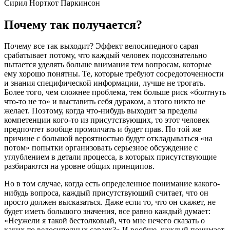
Сирил Норткот Паркинсон
Почему так получается?
Почему все так выходит? Эффект велосипедного сарая
срабатывает потому, что каждый человек подсознательно
пытается уделять больше внимания тем вопросам, которые
ему хорошо понятны. Те, которые требуют сосредоточенности
и знания специфической информации, лучше не трогать.
Более того, чем сложнее проблема, тем больше риск «болтнуть
что-то не то» и выставить себя дураком, а этого никто не
желает. Поэтому, когда что-нибудь выходит за пределы
компетенции кого-то из присутствующих, то этот человек
предпочтет вообще промолчать и будет прав. По той же
причине с большой вероятностью будут откладываться «на
потом» попытки организовать серьезное обсуждение с
углублением в детали процесса, в которых присутствующие
разбираются на уровне общих принципов.
Но в том случае, когда есть определенное понимание какого-
нибудь вопроса, каждый присутствующий считает, что он
просто должен высказаться. Даже если то, что он скажет, не
будет иметь большого значения, все равно каждый думает:
«Неужели я такой бестолковый, что мне нечего сказать о
каких-то велосипедных сараях?» И вообще, каждый понимает,