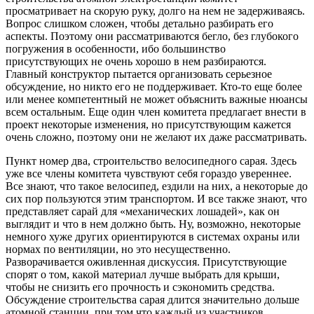
просматривает на скорую руку, долго на нем не задерживаясь.
Вопрос слишком сложен, чтобы детально разбирать его
аспекты. Поэтому они рассматриваются бегло, без глубокого
погружения в особенности, ибо большинство
присутствующих не очень хорошо в нем разбираются.
Главный конструктор пытается организовать серьезное
обсуждение, но никто его не поддерживает. Кто-то еще более
или менее компетентный не может объяснить важные нюансы
всем остальным. Еще один член комитета предлагает внести в
проект некоторые изменения, но присутствующим кажется
очень сложно, поэтому они не желают их даже рассматривать.
Пункт номер два, строительство велосипедного сарая. Здесь
уже все члены комитета чувствуют себя гораздо увереннее.
Все знают, что такое велосипед, ездили на них, а некоторые до
сих пор пользуются этим транспортом. И все также знают, что
представляет сарай для «механических лошадей», как он
выглядит и что в нем должно быть. Ну, возможно, некоторые
немного хуже других ориентируются в системах охраны или
нормах по вентиляции, но это несущественно.
Разворачивается оживленная дискуссия. Присутствующие
спорят о том, какой материал лучше выбрать для крыши,
чтобы не снизить его прочность и сэкономить средства.
Обсуждение строительства сарая длится значительно дольше
атомной станции, при том что каждый из участников