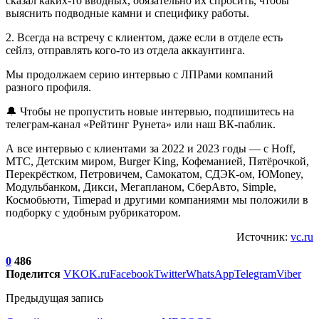
сказал каких-то вводных, обязательно их спросить, чтобы
выяснить подводные камни и специфику работы.
2. Всегда на встречу с клиентом, даже если в отделе есть
сейлз, отправлять кого-то из отдела аккаунтинга.
Мы продолжаем серию интервью с ЛПРами компаний
разного профиля.
🔔 Чтобы не пропустить новые интервью, подпишитесь на
телеграм-канал «Рейтинг Рунета» или наш ВК-паблик.
А все интервью с клиентами за 2022 и 2023 годы — с Hoff,
МТС, Детским миром, Burger King, Кофеманией, Пятёрочкой,
Перекрёстком, Петровичем, Самокатом, СДЭК-ом, ЮMoney,
Модульбанком, Дикси, Мегапланом, СберАвто, Simple,
Космобьюти, Timepad и другими компаниями мы положили в
подборку с удобным рубрикатором.
Источник:
vc.ru
0
486
Поделится
VK
OK.ru
Facebook
Twitter
WhatsApp
Telegram
Viber
Предыдущая запись