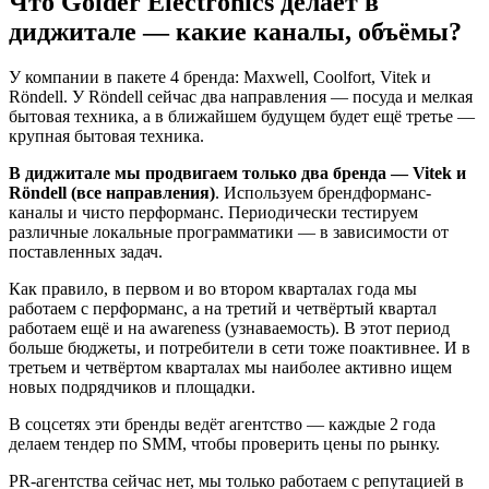
Что Golder Electronics делает в
диджитале — какие каналы, объёмы?
У компании в пакете 4 бренда: Maxwell, Coolfort, Vitek и
Röndell. У Röndell сейчас два направления — посуда и мелкая
бытовая техника, а в ближайшем будущем будет ещё третье —
крупная бытовая техника.
В диджитале мы продвигаем только два бренда — Vitek и
Röndell (все направления)
. Используем брендформанс-
каналы и чисто перформанс. Периодически тестируем
различные локальные программатики — в зависимости от
поставленных задач.
Как правило, в первом и во втором кварталах года мы
работаем с перформанс, а на третий и четвёртый квартал
работаем ещё и на awareness (узнаваемость). В этот период
больше бюджеты, и потребители в сети тоже поактивнее. И в
третьем и четвёртом кварталах мы наиболее активно ищем
новых подрядчиков и площадки.
В соцсетях эти бренды ведёт агентство — каждые 2 года
делаем тендер по SMM, чтобы проверить цены по рынку.
PR-агентства сейчас нет, мы только работаем с репутацией в