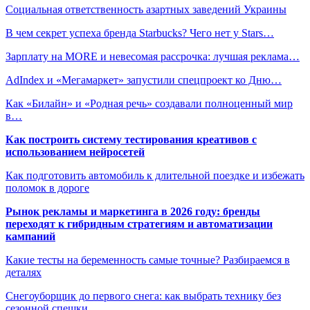
Социальная ответственность азартных заведений Украины
В чем секрет успеха бренда Starbucks? Чего нет у Stars…
Зарплату на MORE и невесомая рассрочка: лучшая реклама…
AdIndex и «Мегамаркет» запустили спецпроект ко Дню…
Как «Билайн» и «Родная речь» создавали полноценный мир
в…
Как построить систему тестирования креативов с
использованием нейросетей
Как подготовить автомобиль к длительной поездке и избежать
поломок в дороге
Рынок рекламы и маркетинга в 2026 году: бренды
переходят к гибридным стратегиям и автоматизации
кампаний
Какие тесты на беременность самые точные? Разбираемся в
деталях
Снегоуборщик до первого снега: как выбрать технику без
сезонной спешки