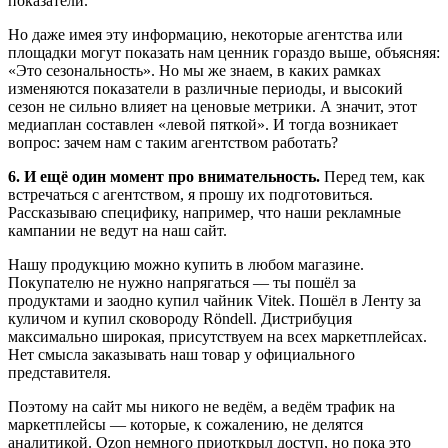
показатели.
Но даже имея эту информацию, некоторые агентства или
площадки могут показать нам ценник гораздо выше, объясняя:
«Это сезональность». Но мы же знаем, в каких рамках
изменяются показатели в различные периоды, и высокий
сезон не сильно влияет на ценовые метрики. А значит, этот
медиаплан составлен «левой пяткой». И тогда возникает
вопрос: зачем нам с таким агентством работать?
6. И ещё один момент про внимательность.
Перед тем, как
встречаться с агентством, я прошу их подготовиться.
Рассказываю специфику, например, что наши рекламные
кампании не ведут на наш сайт.
Нашу продукцию можно купить в любом магазине.
Покупателю не нужно напрягаться — ты пошёл за
продуктами и заодно купил чайник Vitek. Пошёл в Ленту за
куличом и купил сковороду Röndell. Дистрибуция
максимально широкая, присутствуем на всех маркетплейсах.
Нет смысла заказывать наш товар у официального
представителя.
Поэтому на сайт мы никого не ведём, а ведём трафик на
маркетплейсы — которые, к сожалению, не делятся
аналитикой. Ozon немного приоткрыл доступ, но пока это