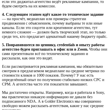
если это диджитал-агентство ведёт рекламные кампании, то
будем смотреть на их комиссии.
4. Следующим этапом идёт какое-то техническое задание
— на просчёт, медиаплан или примеры стратегии
продвижения с объяснением, почему выбраны те или иные
каналы. Если это соцсети или креативное агентство, тут
немного сложнее — должен быть творческий этап, но только
среди тех, кто предлагает адекватный нашему бюджету прайс.
5. Понравившееся по ценнику, credentials и опыту работы
агентство будем приглашать в офис или в Zoom.
Чтобы они
сами презентовали всё по техническому заданию и
рассказали, как они это видят.
Если рассматривается рекламная кампания, мы обязательно
смотрим в предлагаемом медиаплане на средние метрики по
стоимости кликов и 1000 показов. Почему? У нас есть
определённый опыт по получению стабильно низких CPC и
CPM. А агентства часто эти показатели завышают.
Мы достаточно открыты. Например, когда я работала в Sony,
мы практически никакую информацию не давали без
подписанного NDA. А в Golder Electronics мы совершенно
свободно можем рассказать агентствам, какие у нас средние