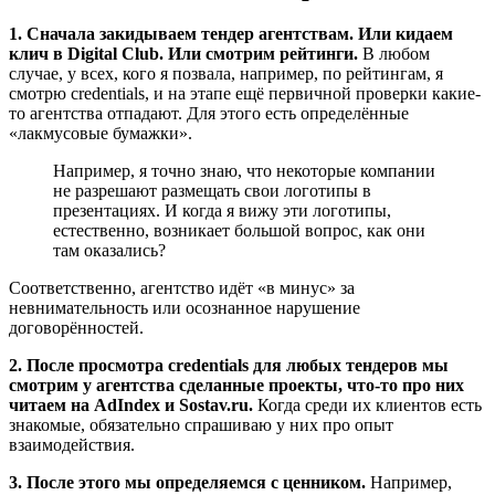
1. Сначала закидываем тендер агентствам. Или кидаем
клич в Digital Club. Или смотрим рейтинги.
В любом
случае, у всех, кого я позвала, например, по рейтингам, я
смотрю credentials, и на этапе ещё первичной проверки какие-
то агентства отпадают. Для этого есть определённые
«лакмусовые бумажки».
Например, я точно знаю, что некоторые компании
не разрешают размещать свои логотипы в
презентациях. И когда я вижу эти логотипы,
естественно, возникает большой вопрос, как они
там оказались?
Соответственно, агентство идёт «в минус» за
невнимательность или осознанное нарушение
договорённостей.
2. После просмотра credentials для любых тендеров мы
смотрим у агентства сделанные проекты, что-то про них
читаем на AdIndex и Sostav.ru.
Когда среди их клиентов есть
знакомые, обязательно спрашиваю у них про опыт
взаимодействия.
3. После этого мы определяемся с ценником.
Например,