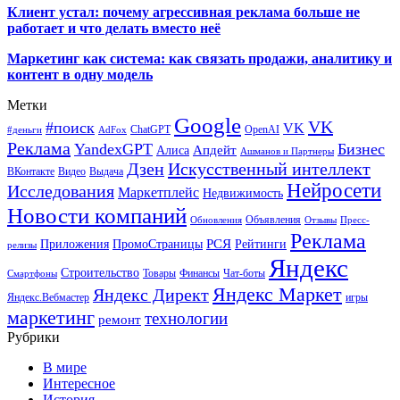
Клиент устал: почему агрессивная реклама больше не
работает и что делать вместо неё
Маркетинг как система: как связать продажи, аналитику и
контент в одну модель
Метки
Google
VK
#поиск
VK
ChatGPT
OpenAI
#деньги
AdFox
Реклама
YandexGPT
Бизнес
Апдейт
Алиса
Ашманов и Партнеры
Искусственный интеллект
Дзен
ВКонтакте
Видео
Выдача
Нейросети
Исследования
Маркетплейс
Недвижимость
Новости компаний
Объявления
Обновления
Отзывы
Пресс-
Реклама
РСЯ
Приложения
ПромоСтраницы
Рейтинги
релизы
Яндекс
Строительство
Товары
Финансы
Чат-боты
Смартфоны
Яндекс Маркет
Яндекс Директ
Яндекс.Вебмастер
игры
маркетинг
технологии
ремонт
Рубрики
В мире
Интересное
История