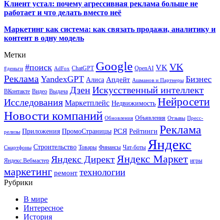
Клиент устал: почему агрессивная реклама больше не
работает и что делать вместо неё
Маркетинг как система: как связать продажи, аналитику и
контент в одну модель
Метки
Google
VK
#поиск
VK
ChatGPT
OpenAI
#деньги
AdFox
Реклама
YandexGPT
Бизнес
Апдейт
Алиса
Ашманов и Партнеры
Искусственный интеллект
Дзен
ВКонтакте
Видео
Выдача
Нейросети
Исследования
Маркетплейс
Недвижимость
Новости компаний
Объявления
Обновления
Отзывы
Пресс-
Реклама
РСЯ
Приложения
ПромоСтраницы
Рейтинги
релизы
Яндекс
Строительство
Товары
Финансы
Чат-боты
Смартфоны
Яндекс Маркет
Яндекс Директ
Яндекс.Вебмастер
игры
маркетинг
технологии
ремонт
Рубрики
В мире
Интересное
История