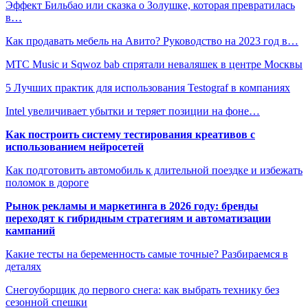
Эффект Бильбао или сказка о Золушке, которая превратилась
в…
Как продавать мебель на Авито? Руководство на 2023 год в…
МТС Music и Sqwoz bab спрятали неваляшек в центре Москвы
5 Лучших практик для использования Testograf в компаниях
Intel увеличивает убытки и теряет позиции на фоне…
Как построить систему тестирования креативов с
использованием нейросетей
Как подготовить автомобиль к длительной поездке и избежать
поломок в дороге
Рынок рекламы и маркетинга в 2026 году: бренды
переходят к гибридным стратегиям и автоматизации
кампаний
Какие тесты на беременность самые точные? Разбираемся в
деталях
Снегоуборщик до первого снега: как выбрать технику без
сезонной спешки