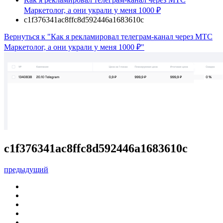
Маркетолог, а они украли у меня 1000 ₽
c1f376341ac8ffc8d592446a1683610c
Вернуться к "Как я рекламировал телеграм-канал через МТС
Маркетолог, а они украли у меня 1000 ₽"
c1f376341ac8ffc8d592446a1683610c
предыдущий