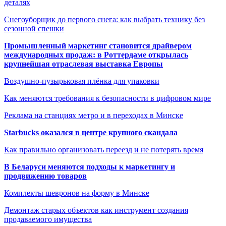
деталях
Снегоуборщик до первого снега: как выбрать технику без
сезонной спешки
Промышленный маркетинг становится драйвером
международных продаж: в Роттердаме открылась
крупнейшая отраслевая выставка Европы
Воздушно-пузырьковая плёнка для упаковки
Как меняются требования к безопасности в цифровом мире
Реклама на станциях метро и в переходах в Минске
Starbucks оказался в центре крупного скандала
Как правильно организовать переезд и не потерять время
В Беларуси меняются подходы к маркетингу и
продвижению товаров
Комплекты шевронов на форму в Минске
Демонтаж старых объектов как инструмент создания
продаваемого имущества