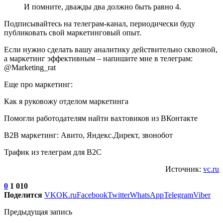
И помните, дважды два должно быть равно 4.
Подписывайтесь на телеграм-канал, периодически буду
публиковать свой маркетинговый опыт.
Если нужно сделать вашу аналитику действительно сквозной,
а маркетинг эффективным – напишите мне в телеграм:
@Marketing_rat
Еще про маркетинг:
Как я руковожу отделом маркетинга
Помогли работодателям найти вахтовиков из ВКонтакте
B2B маркетинг: Авито, Яндекс.Директ, звонобот
Трафик из телеграм для B2C
Источник:
vc.ru
0
1 010
Поделится
VK
OK.ru
Facebook
Twitter
WhatsApp
Telegram
Viber
Предыдущая запись