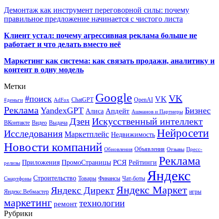
Демонтаж как инструмент переговорной силы: почему
правильное предложение начинается с чистого листа
Клиент устал: почему агрессивная реклама больше не
работает и что делать вместо неё
Маркетинг как система: как связать продажи, аналитику и
контент в одну модель
Метки
Google
VK
#поиск
VK
ChatGPT
OpenAI
#деньги
AdFox
Реклама
YandexGPT
Бизнес
Апдейт
Алиса
Ашманов и Партнеры
Искусственный интеллект
Дзен
ВКонтакте
Видео
Выдача
Нейросети
Исследования
Маркетплейс
Недвижимость
Новости компаний
Объявления
Обновления
Отзывы
Пресс-
Реклама
РСЯ
Приложения
ПромоСтраницы
Рейтинги
релизы
Яндекс
Строительство
Товары
Финансы
Чат-боты
Смартфоны
Яндекс Маркет
Яндекс Директ
Яндекс.Вебмастер
игры
маркетинг
технологии
ремонт
Рубрики