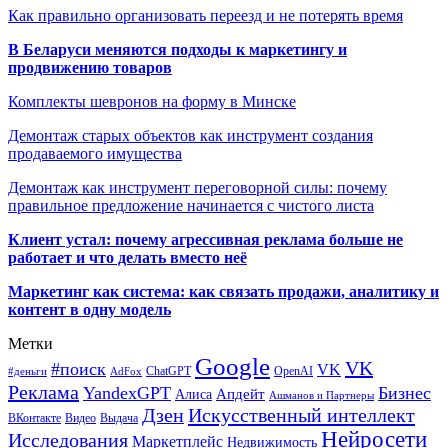
Как правильно организовать переезд и не потерять время
В Беларуси меняются подходы к маркетингу и
продвижению товаров
Комплекты шевронов на форму в Минске
Демонтаж старых объектов как инструмент создания
продаваемого имущества
Демонтаж как инструмент переговорной силы: почему
правильное предложение начинается с чистого листа
Клиент устал: почему агрессивная реклама больше не
работает и что делать вместо неё
Маркетинг как система: как связать продажи, аналитику и
контент в одну модель
Метки
Google
VK
#поиск
VK
ChatGPT
OpenAI
#деньги
AdFox
Реклама
YandexGPT
Бизнес
Апдейт
Алиса
Ашманов и Партнеры
Искусственный интеллект
Дзен
ВКонтакте
Видео
Выдача
Нейросети
Исследования
Маркетплейс
Недвижимость