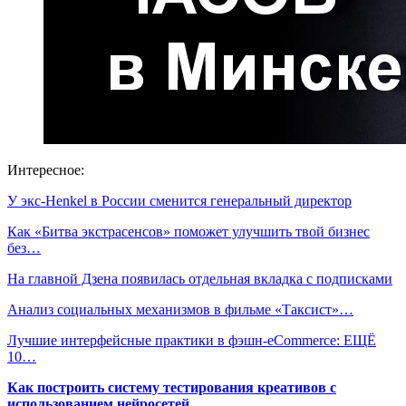
Интересное:
У экс-Henkel в России сменится генеральный директор
Как «Битва экстрасенсов» поможет улучшить твой бизнес
без…
На главной Дзена появилась отдельная вкладка с подписками
Анализ социальных механизмов в фильме «Таксист»…
Лучшие интерфейсные практики в фэшн-eCommerce: ЕЩЁ
10…
Как построить систему тестирования креативов с
использованием нейросетей