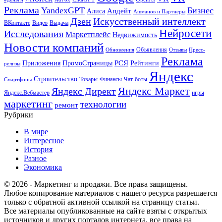
Реклама
YandexGPT
Бизнес
Апдейт
Алиса
Ашманов и Партнеры
Искусственный интеллект
Дзен
ВКонтакте
Видео
Выдача
Нейросети
Исследования
Маркетплейс
Недвижимость
Новости компаний
Объявления
Обновления
Отзывы
Пресс-
Реклама
РСЯ
Приложения
ПромоСтраницы
Рейтинги
релизы
Яндекс
Строительство
Товары
Финансы
Чат-боты
Смартфоны
Яндекс Маркет
Яндекс Директ
Яндекс.Вебмастер
игры
маркетинг
технологии
ремонт
Рубрики
В мире
Интересное
История
Разное
Экономика
© 2026 - Маркетинг и продажи. Все права защищены.
Любое копирование материалов с нашего ресурса разрешается
только с обратной активной ссылкой на страницу статьи.
Все материалы опубликованные на сайте взяты с открытых
источников и других порталов интернета, все права на