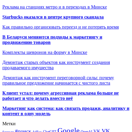
Реклама на станциях метро и в переходах в Минске
Starbucks оказался в центре крупного скандала
Как правильно организовать переезд и не потерять время
В Беларуси меняются подходы к маркетингу и
продвижению товаров
Комплекты шевронов на форму в Минске
Демонтаж старых объектов как инструмент создания
продаваемого имущества
Демонтаж как инструмент переговорной силы: почему
правильное предложение начинается с чистого листа
Клиент устал: почему агрессивная реклама больше не
работает и что делать вместо неё
Маркетинг как система: как связать продажи, аналитику и
контент в одну модель
Метки
Google
VK
#поиск
VK
ChatGPT
OpenAI
#деньги
AdFox