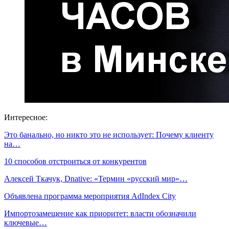
Интересное:
Это банально, но никто это не использует: Почему клиенту
на…
10 способов отстроиться от конкурентов
Алексей Ткачук, Dnative: «Термин «русский мир»…
Объявлена программа мероприятия AdIndex City
Импортозамещение как приоритет: власти обозначили
ключевые…