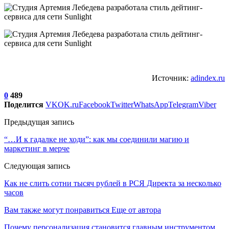
Источник:
adindex.ru
0
489
Поделится
VK
OK.ru
Facebook
Twitter
WhatsApp
Telegram
Viber
Предыдущая запись
“…И к гадалке не ходи”: как мы соединили магию и
маркетинг в мерче
Следующая запись
Как не слить сотни тысяч рублей в РСЯ Директа за несколько
часов
Вам также могут понравиться
Еще от автора
Почему персонализация становится главным инструментом