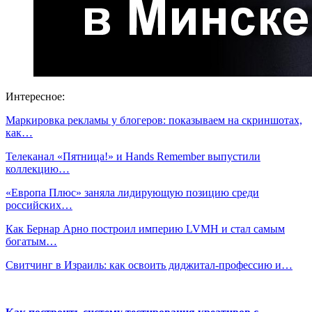
Интересное:
Маркировка рекламы у блогеров: показываем на скриншотах,
как…
Телеканал «Пятница!» и Hands Remember выпустили
коллекцию…
«Европа Плюс» заняла лидирующую позицию среди
российских…
Как Бернар Арно построил империю LVMH и стал самым
богатым…
Свитчинг в Израиль: как освоить диджитал-профессию и…