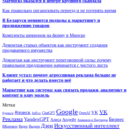
Starbucks оказался в центре крупного скандала
Как правильно организовать переезд и не потерять время
В Беларуси меняются подходы к маркетингу и
продвижению товаров
Комплекты шевронов на форму в Минске
Демонтаж старых объектов как инструмент создания
продаваемого имущества
Демонтаж как инструмент переговорной силы: почему
правильное предложение начинается с чистого листа
Клиент устал: почему агрессивная реклама больше не
работает и что делать вместо неё
Маркетинг как система: как связать продажи, аналитику и
контент в одну модель
Метки
Google
VK
#поиск
VK
ChatGPT
OpenAI
#деньги
AdFox
Реклама
YandexGPT
Бизнес
Апдейт
Алиса
Ашманов и Партнеры
Искусственный интеллект
Дзен
ВКонтакте
Видео
Выдача