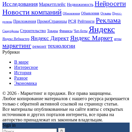
Нейросети
Исследования
Маркетплейс
Недвижимость
Новости компаний
Объявления
Обновления
Отзывы
Пресс-
Реклама
РСЯ
Приложения
ПромоСтраницы
Рейтинги
релизы
Яндекс
Строительство
Товары
Финансы
Чат-боты
Смартфоны
Яндекс Маркет
Яндекс Директ
Яндекс.Вебмастер
игры
маркетинг
технологии
ремонт
Рубрики
В мире
Интересное
История
Разное
Экономика
© 2026 - Маркетинг и продажи. Все права защищены.
Любое копирование материалов с нашего ресурса разрешается
только с обратной активной ссылкой на страницу статьи.
Все материалы опубликованные на сайте взяты с открытых
источников и других порталов интернета, все права на
авторство принадлежат их законным владельцам.
Sign in