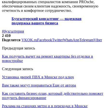
квалифицированных специалистов компании PROsche,
обеспечивая своим клиентам надежность, своевременную
отчетность и комфортное сотрудничество.
Бухгалтерский консалтинг — надежная
поддержка вашего бизнеса
#бухгалтерия
2 410
Поделится
VK
OK.ru
Facebook
Twitter
WhatsApp
Telegram
Viber
Предыдущая запись
Как получить вычет на ремонт квартиры без отделки в
новостройке
Следующая запись
Установка дверей ПВХ в Минске под ключ
Вам также могут понравиться
Еще от автора
Как составить бизнес-план, который действительно поможет
получить финансирование
Реклама на станциях метро и в переходах в Минске