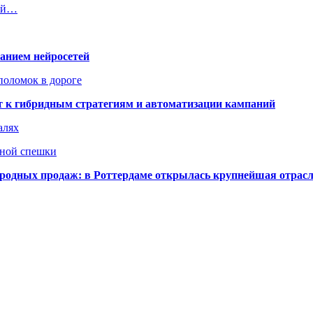
лей…
ванием нейросетей
поломок в дороге
ят к гибридным стратегиям и автоматизации кампаний
алях
нной спешки
одных продаж: в Роттердаме открылась крупнейшая отрас