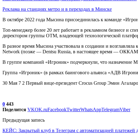
Реклама на станциях метро и в переходах в Минске
В октябре 2022 года Мысина присоединилась к команде «Игрон
Топ-менеджер более 20 лет работает в рекламном бизнесе и с
директором группы ОТМ, владеющей технологической платфор
В разное время Мысина участвовала в создании и возглавляла к
Network (позже — Dentsu Russia, в настоящее время — ОККАМ
В группе компаний «Игроник» подчеркнули, что назначение М
Группа «Игроник» (в рамках баингового альянса «АДВ Игрони
30 Мая 7 2 Первый вице-президент Crocus Group Эмин Агалар
0
443
Поделится
VK
OK.ru
Facebook
Twitter
WhatsApp
Telegram
Viber
Предыдущая запись
КЕЙС: Закрытый клуб в Телеграм с автоматизацией платежей 