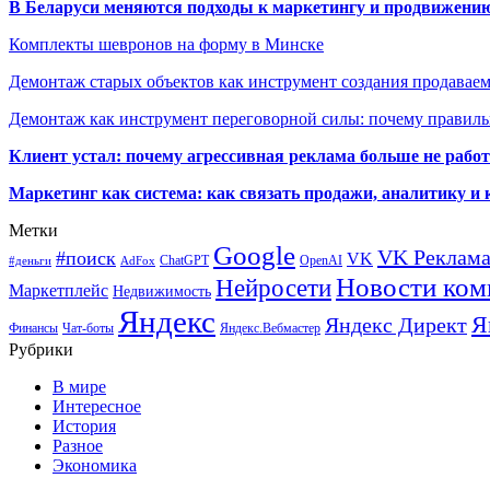
В Беларуси меняются подходы к маркетингу и продвижени
Комплекты шевронов на форму в Минске
Демонтаж старых объектов как инструмент создания продавае
Демонтаж как инструмент переговорной силы: почему правильн
Клиент устал: почему агрессивная реклама больше не работа
Маркетинг как система: как связать продажи, аналитику и 
Метки
Google
VK Реклам
#поиск
VK
ChatGPT
OpenAI
#деньги
AdFox
Новости ком
Нейросети
Маркетплейс
Недвижимость
Яндекс
Я
Яндекс Директ
Финансы
Чат-боты
Яндекс.Вебмастер
Рубрики
В мире
Интересное
История
Разное
Экономика