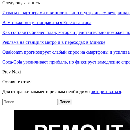
Следующая запись
Играем с партнерами в винное казино и устраиваем вечеринки, 
Вам также могут понравиться
Еще от автора
Как составить бизнес-план, который действительно поможет 
Реклама на станциях метро и в переходах в Минске
Qualcomm прогнозирует слабый спрос на смартфоны и усилива
Coca-Cola увеличивает прибыль, но фиксирует замедление спр
Prev
Next
Оставьте ответ
Для отправки комментария вам необходимо
авторизоваться
.