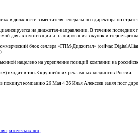
ик» в должности заместителя генерального директора по страт
пециализируется на диджитал-направлении. В течение последних
мой для автоматизации и планирования закупок интернет-рекл
оммерческий блок селлера «ГПМ-Диджитал» (сейчас DigitalAllian
).
ысиной нацелено на укрепление позиций компании на российск
к») входит в топ-3 крупнейших рекламных холдингов России.
ов покинул компанию 26 Мая 4 36 Илья Алексеев занял пост ди
для физических лиц