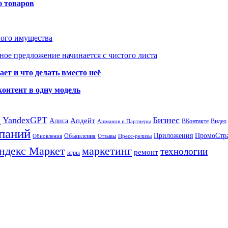
ю товаров
мого имущества
ое предложение начинается с чистого листа
ет и что делать вместо неё
контент в одну модель
а
YandexGPT
Бизнес
Апдейт
Алиса
ВКонтакте
Видео
Ашманов и Партнеры
паний
Приложения
ПромоСтр
Объявления
Обновления
Отзывы
Пресс-релизы
ндекс Маркет
маркетинг
технологии
ремонт
игры