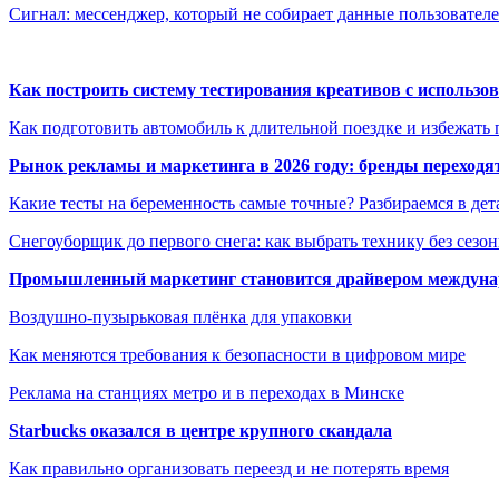
Сигнал: мессенджер, который не собирает данные пользовате
Как построить систему тестирования креативов с использо
Как подготовить автомобиль к длительной поездке и избежать 
Рынок рекламы и маркетинга в 2026 году: бренды переход
Какие тесты на беременность самые точные? Разбираемся в дет
Снегоуборщик до первого снега: как выбрать технику без сезо
Промышленный маркетинг становится драйвером междунар
Воздушно-пузырьковая плёнка для упаковки
Как меняются требования к безопасности в цифровом мире
Реклама на станциях метро и в переходах в Минске
Starbucks оказался в центре крупного скандала
Как правильно организовать переезд и не потерять время