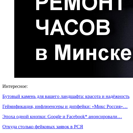
Интересное:
Бутовый камень для вашего ландшафта: красота и надёжность
Геймификация, инфлюенсеры и дипфейки: «Микс Россия»…
Эпоха одной кнопки: Google и Facebook* анонсировали…
Откуда столько фейковых заявок в РСЯ