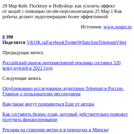
29 Мар Кейс Flocktory и Hollyshop: как усилить эффект
от акций с помощью on-site-персонализации 25 Мар 1 Как
роботы делают лидогенерацию более эффективной
Источник:
www.sostav.ru
0
390
Поделится
VK
OK.ru
Facebook
Twitter
WhatsApp
Telegram
Viber
Предыдущая запись
Российский рынок интерактивной рекламы составил 520
млрд рублей в 2022 году
Следующая запись
Опубликовано исследование аудитории Telegram в России.
Главное о пользователях мессенджера
Вам также могут понравиться
Еще от автора
Как составить бизнес-план, который действительно поможет
получить финансирование
Реклама на станциях метро и в переходах в Минске