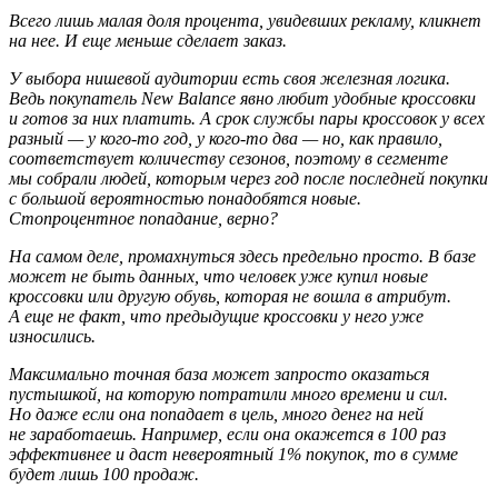
Всего лишь малая доля процента, увидевших рекламу, кликнет
на нее. И еще меньше сделает заказ.
У выбора нишевой аудитории есть своя железная логика.
Ведь покупатель New Balance явно любит удобные кроссовки
и готов за них платить. А срок службы пары кроссовок у всех
разный — у кого-то год, у кого-то два — но, как правило,
соответствует количеству сезонов, поэтому в сегменте
мы собрали людей, которым через год после последней покупки
с большой вероятностью понадобятся новые.
Стопроцентное попадание, верно?
На самом деле, промахнуться здесь предельно просто. В базе
может не быть данных, что человек уже купил новые
кроссовки или другую обувь, которая не вошла в атрибут.
А еще не факт, что предыдущие кроссовки у него уже
износились.
Максимально точная база может запросто оказаться
пустышкой, на которую потратили много времени и сил.
Но даже если она попадает в цель, много денег на ней
не заработаешь. Например, если она окажется в 100 раз
эффективнее и даст невероятный 1% покупок, то в сумме
будет лишь 100 продаж.