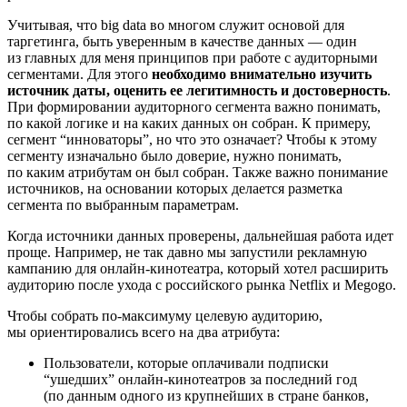
Учитывая, что big data во многом служит основой для
таргетинга, быть уверенным в качестве данных — один
из главных для меня принципов при работе с аудиторными
сегментами. Для этого
необходимо внимательно изучить
источник даты, оценить ее легитимность и достоверность
.
При формировании аудиторного сегмента важно понимать,
по какой логике и на каких данных он собран. К примеру,
сегмент “инноваторы”, но что это означает? Чтобы к этому
сегменту изначально было доверие, нужно понимать,
по каким атрибутам он был собран. Также важно понимание
источников, на основании которых делается разметка
сегмента по выбранным параметрам.
Когда источники данных проверены, дальнейшая работа идет
проще. Например, не так давно мы запустили рекламную
кампанию для онлайн-кинотеатра, который хотел расширить
аудиторию после ухода с российского рынка Netflix и Megogo.
Чтобы собрать по-максимуму целевую аудиторию,
мы ориентировались всего на два атрибута:
Пользователи, которые оплачивали подписки
“ушедших” онлайн-кинотеатров за последний год
(по данным одного из крупнейших в стране банков,