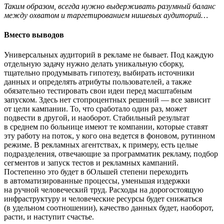
Таким образом, всегда нужно выдерживать разумный баланс
между охватом и таргетированием нишевых аудиторий…
Вместо выводов
Универсальных аудиторий в рекламе не бывает. Под каждую
отдельную задачу нужно делать уникальную сборку,
тщательно продумывать гипотезу, выбирать источники
данных и определять атрибуты пользователей, а также
обязательно тестировать свои идеи перед масштабным
запуском. Здесь нет стопроцентных решений — все зависит
от цели кампании. То, что сработало один раз, может
подвести в другой, и наоборот. Стабильный результат
в среднем по больнице имеют те компании, которые ставят
эту работу на поток, у кого она ведется в фоновом, рутинном
режиме. В рекламных агентствах, к примеру, есть целые
подразделения, отвечающие за программатик рекламу, подбор
сегментов и запуск тестов и рекламных кампаний.
Постепенно это будет в бОльшей степени переходить
в автоматизированные процессы, уменьшая издержки
на ручной человеческий труд. Расходы на дорогостоящую
инфраструктуру и человеческие ресурсы будет снижаться
(в удельном соотношении), качество данных будет, наоборот,
расти, и наступит счастье.