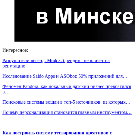
Интересное:
Разрушители легенд. Миф 3: брендинг не влияет на
репутацию
Исследование Saldo Apps и ASObot: 50% приложений для…
Феномен Pandora: как локальный датский бизнес превратился
в…
Поисковые системы вошли в топ-5 источников, из которых…
Почему персонализация становится главным инструментом…
Как построить систему тестирования креативов с