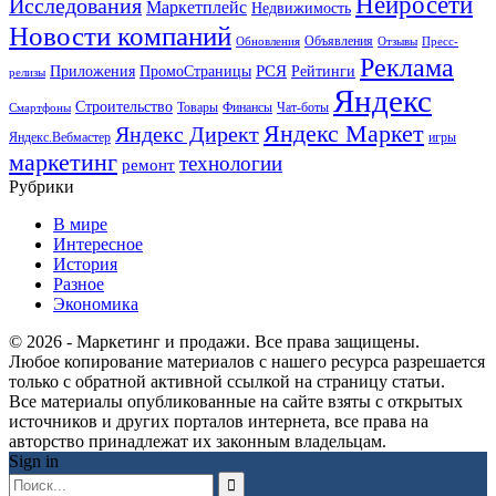
Нейросети
Исследования
Маркетплейс
Недвижимость
Новости компаний
Объявления
Обновления
Отзывы
Пресс-
Реклама
РСЯ
Приложения
ПромоСтраницы
Рейтинги
релизы
Яндекс
Строительство
Товары
Финансы
Чат-боты
Смартфоны
Яндекс Маркет
Яндекс Директ
Яндекс.Вебмастер
игры
маркетинг
технологии
ремонт
Рубрики
В мире
Интересное
История
Разное
Экономика
© 2026 - Маркетинг и продажи. Все права защищены.
Любое копирование материалов с нашего ресурса разрешается
только с обратной активной ссылкой на страницу статьи.
Все материалы опубликованные на сайте взяты с открытых
источников и других порталов интернета, все права на
авторство принадлежат их законным владельцам.
Sign in