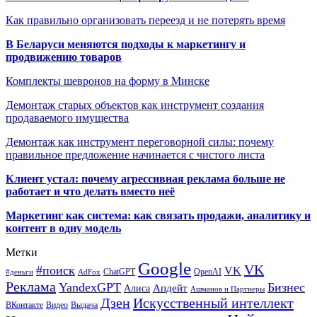
Как правильно организовать переезд и не потерять время
В Беларуси меняются подходы к маркетингу и
продвижению товаров
Комплекты шевронов на форму в Минске
Демонтаж старых объектов как инструмент создания
продаваемого имущества
Демонтаж как инструмент переговорной силы: почему
правильное предложение начинается с чистого листа
Клиент устал: почему агрессивная реклама больше не
работает и что делать вместо неё
Маркетинг как система: как связать продажи, аналитику и
контент в одну модель
Метки
Google
VK
#поиск
VK
ChatGPT
OpenAI
#деньги
AdFox
Реклама
YandexGPT
Бизнес
Апдейт
Алиса
Ашманов и Партнеры
Искусственный интеллект
Дзен
ВКонтакте
Видео
Выдача