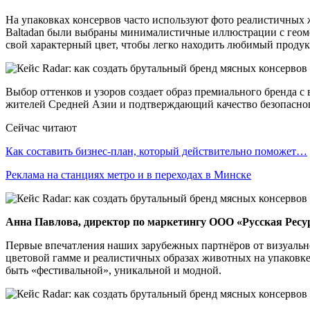
На упаковках консервов часто используют фото реалистичных
Baltadan были выбраны минималистичные иллюстрации с геоме
свой характерный цвет, чтобы легко находить любимый продук
Выбор оттенков и узоров создает образ премиального бренда с
жителей Средней Азии и подтверждающий качество безопасног
Сейчас читают
Как составить бизнес-план, который действительно поможет…
Реклама на станциях метро и в переходах в Минске
Анна Павлова, директор по маркетингу ООО «Русская Рес
Первые впечатления наших зарубежных партнёров от визуально
цветовой гамме и реалистичных образах животных на упаковке.
быть «фестивальной», уникальной и модной.