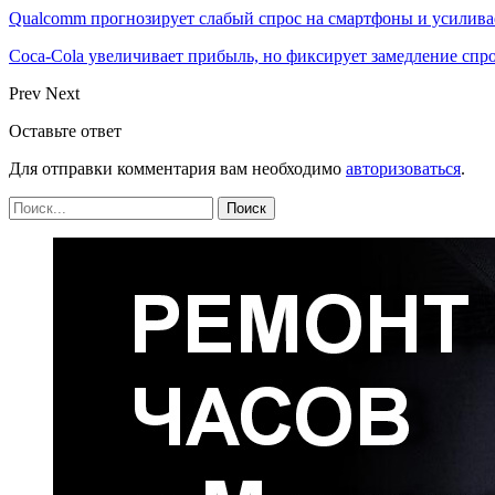
Qualcomm прогнозирует слабый спрос на смартфоны и усилива
Coca-Cola увеличивает прибыль, но фиксирует замедление спр
Prev
Next
Оставьте ответ
Для отправки комментария вам необходимо
авторизоваться
.