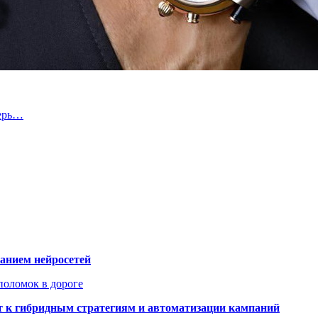
перь…
ванием нейросетей
поломок в дороге
ят к гибридным стратегиям и автоматизации кампаний