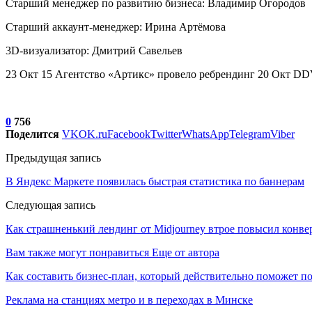
Старший менеджер по развитию бизнеса: Владимир Огородов
Старший аккаунт-менеджер: Ирина Артёмова
3D-визуализатор: Дмитрий Савельев
23 Окт 15 Агентство «Артикс» провело ребрендинг 20 Окт D
0
756
Поделится
VK
OK.ru
Facebook
Twitter
WhatsApp
Telegram
Viber
Предыдущая запись
В Яндекс Маркете появилась быстрая статистика по баннерам
Следующая запись
Как страшненький лендинг от Midjourney втрое повысил конве
Вам также могут понравиться
Еще от автора
Как составить бизнес-план, который действительно поможет 
Реклама на станциях метро и в переходах в Минске