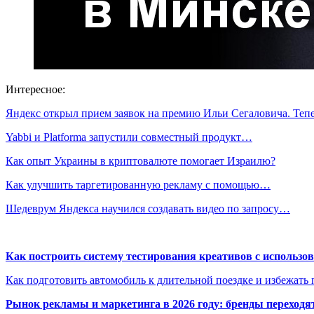
Интересное:
Яндекс открыл прием заявок на премию Ильи Сегаловича. Те
Yabbi и Platforma запустили совместный продукт…
Как опыт Украины в криптовалюте помогает Израилю?
Как улучшить таргетированную рекламу с помощью…
Шедеврум Яндекса научился создавать видео по запросу…
Как построить систему тестирования креативов с использо
Как подготовить автомобиль к длительной поездке и избежать 
Рынок рекламы и маркетинга в 2026 году: бренды переход