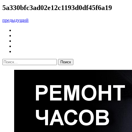
5a330bfc3ad02e12c1193d0df45f6a19
предыдущий