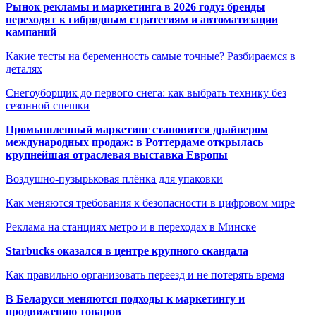
Рынок рекламы и маркетинга в 2026 году: бренды
переходят к гибридным стратегиям и автоматизации
кампаний
Какие тесты на беременность самые точные? Разбираемся в
деталях
Снегоуборщик до первого снега: как выбрать технику без
сезонной спешки
Промышленный маркетинг становится драйвером
международных продаж: в Роттердаме открылась
крупнейшая отраслевая выставка Европы
Воздушно-пузырьковая плёнка для упаковки
Как меняются требования к безопасности в цифровом мире
Реклама на станциях метро и в переходах в Минске
Starbucks оказался в центре крупного скандала
Как правильно организовать переезд и не потерять время
В Беларуси меняются подходы к маркетингу и
продвижению товаров