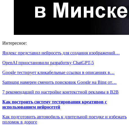
Интересное:
Яндекс представил нейросеть для создания изображений…
OpenAI приостановили разработку ChatGPT-5
Google тестирует кликабельные ссылки в описаниях в…
Samsung намерен сменить поисковик Google на Bing от…
7 рекомендаций по настройке контекстной рекламы в В2В
Как построить систему тестирования креативов с
использованием нейросетей
Как подготовить автомобиль к длительной поездке и избежать
поломок в дороге