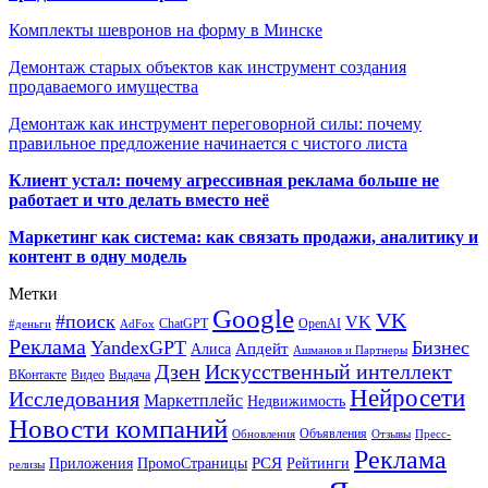
Комплекты шевронов на форму в Минске
Демонтаж старых объектов как инструмент создания
продаваемого имущества
Демонтаж как инструмент переговорной силы: почему
правильное предложение начинается с чистого листа
Клиент устал: почему агрессивная реклама больше не
работает и что делать вместо неё
Маркетинг как система: как связать продажи, аналитику и
контент в одну модель
Метки
Google
VK
#поиск
VK
ChatGPT
OpenAI
#деньги
AdFox
Реклама
YandexGPT
Бизнес
Апдейт
Алиса
Ашманов и Партнеры
Искусственный интеллект
Дзен
ВКонтакте
Видео
Выдача
Нейросети
Исследования
Маркетплейс
Недвижимость
Новости компаний
Объявления
Обновления
Отзывы
Пресс-
Реклама
РСЯ
Приложения
ПромоСтраницы
Рейтинги
релизы