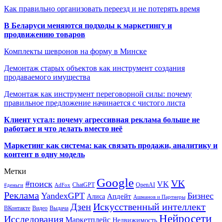
Как правильно организовать переезд и не потерять время
В Беларуси меняются подходы к маркетингу и
продвижению товаров
Комплекты шевронов на форму в Минске
Демонтаж старых объектов как инструмент создания
продаваемого имущества
Демонтаж как инструмент переговорной силы: почему
правильное предложение начинается с чистого листа
Клиент устал: почему агрессивная реклама больше не
работает и что делать вместо неё
Маркетинг как система: как связать продажи, аналитику и
контент в одну модель
Метки
Google
VK
#поиск
VK
ChatGPT
OpenAI
#деньги
AdFox
Реклама
YandexGPT
Бизнес
Апдейт
Алиса
Ашманов и Партнеры
Искусственный интеллект
Дзен
ВКонтакте
Видео
Выдача
Нейросети
Исследования
Маркетплейс
Недвижимость