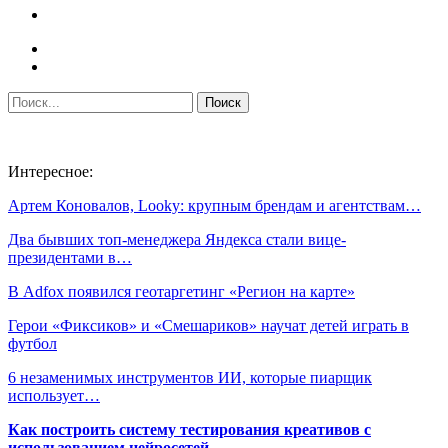
Интересное:
Артем Коновалов, Looky: крупным брендам и агентствам…
Два бывших топ-менеджера Яндекса стали вице-
президентами в…
В Adfox появился геотаргетинг «Регион на карте»
Герои «Фиксиков» и «Смешариков» научат детей играть в
футбол
6 незаменимых инструментов ИИ, которые пиарщик
использует…
Как построить систему тестирования креативов с
использованием нейросетей