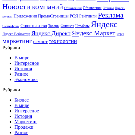
Новости компаний
Объявления
Обновления
Отзывы
Пресс-
Реклама
РСЯ
Приложения
ПромоСтраницы
Рейтинги
релизы
Яндекс
Строительство
Товары
Финансы
Чат-боты
Смартфоны
Яндекс Маркет
Яндекс Директ
Яндекс.Вебмастер
игры
маркетинг
технологии
ремонт
Рубрики
В мире
Интересное
История
Разное
Экономика
Рубрики
Бизнес
В мире
Интересное
История
Маркетинг
Продажи
Разное