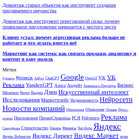
Демонтаж старых объектов как инструмент создания
продаваемого имущества
Демонтаж как инструмент переговорной силы: почему
правильное предложение начинается с чистого листа
Клиент устал: почему агрессивная реклама больше не
работает и что делать вместо неё
Маркетинг как система: как связать продажи, аналитику и
контент в одну модель
Метки
Google
VK
#поиск
VK
ChatGPT
OpenAI
#деньги
AdFox
Реклама
YandexGPT
Бизнес
Апдейт
Алиса
Ашманов и Партнеры
Искусственный интеллект
Дзен
ВКонтакте
Видео
Выдача
Нейросети
Исследования
Маркетплейс
Недвижимость
Новости компаний
Объявления
Обновления
Отзывы
Пресс-
Реклама
РСЯ
Приложения
ПромоСтраницы
Рейтинги
релизы
Яндекс
Строительство
Товары
Финансы
Чат-боты
Смартфоны
Яндекс Маркет
Яндекс Директ
Яндекс.Вебмастер
игры