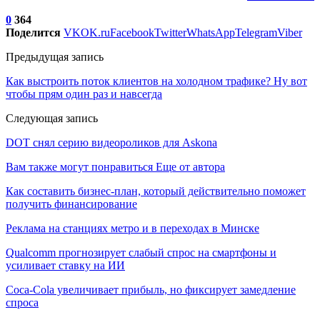
0
364
Поделится
VK
OK.ru
Facebook
Twitter
WhatsApp
Telegram
Viber
Предыдущая запись
Как выстроить поток клиентов на холодном трафике? Ну вот
чтобы прям один раз и навсегда
Следующая запись
DOT снял серию видеороликов для Askona
Вам также могут понравиться
Еще от автора
Как составить бизнес-план, который действительно поможет
получить финансирование
Реклама на станциях метро и в переходах в Минске
Qualcomm прогнозирует слабый спрос на смартфоны и
усиливает ставку на ИИ
Coca-Cola увеличивает прибыль, но фиксирует замедление
спроса