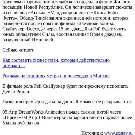
зрителям о зарождении джедайского ордена, а фильм Филони
посвящён Новой Республике. Он логически завершит сюжеты
из сериалов «Асока», «Мандалорианец» и «Книга Бобы
Фетта». Обаид-Чиной занята экранизацией истории, которая
развернётся после событий фильма «Звездные войны:
Скайоукер. Восход»: через 15 лет джедайка Рэй будет учить
юных обладателей Силы, восстанавливая Орден джедаев,
разрушенный Империей.
Сейчас читают
Как составить бизнес-план, который действительно
поможет…
Реклама на станциях метро и в переходах в Минске
В фильме роль Рей Скайуокер будет по-прежнему исполнять
Дейзи Ридли.
Названия премьер и даты на данный момент не раскрываются.
05 Апр DreamWorks Animation начала съёмки пятой части
«Шрека» 04 Апр 1 Видеосервисы заработали на originals более
5 млрд руб. за год
Источник:
www.sostav.ru