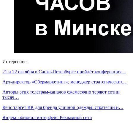
Интересное:
21 и 22 октября в Санкт-Петербурге пройдёт конференция…
Арт-директор «Сбермаркетинг», менеджер стратегических…
Авторы этих телеграм-каналов ежемесячно теряют сотни
тысяч…
Кейс таргет ВК для бренда уличной одежды: стратегии и…
Яндекс обновил интерфейс Рекламной сети