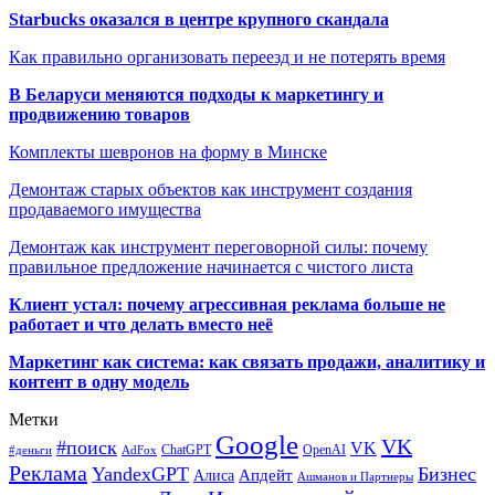
Starbucks оказался в центре крупного скандала
Как правильно организовать переезд и не потерять время
В Беларуси меняются подходы к маркетингу и
продвижению товаров
Комплекты шевронов на форму в Минске
Демонтаж старых объектов как инструмент создания
продаваемого имущества
Демонтаж как инструмент переговорной силы: почему
правильное предложение начинается с чистого листа
Клиент устал: почему агрессивная реклама больше не
работает и что делать вместо неё
Маркетинг как система: как связать продажи, аналитику и
контент в одну модель
Метки
Google
VK
#поиск
VK
ChatGPT
OpenAI
#деньги
AdFox
Реклама
YandexGPT
Бизнес
Апдейт
Алиса
Ашманов и Партнеры