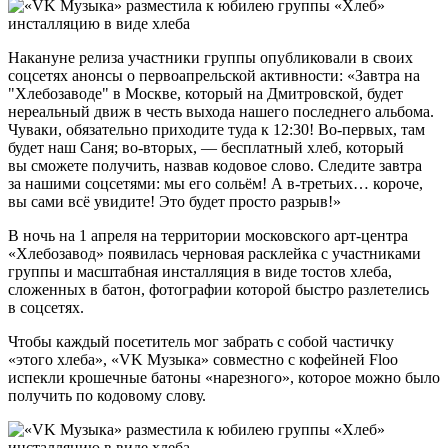
Накануне релиза участники группы опубликовали в своих
соцсетях анонсы о первоапрельской активности: «Завтра на
"Хлебозаводе" в Москве, который на Дмитровской, будет
нереальный движ в честь выхода нашего последнего альбома.
Чуваки, обязательно приходите туда к 12:30! Во-первых, там
будет наш Саня; во-вторых, — бесплатный хлеб, который
вы сможете получить, назвав кодовое слово. Следите завтра
за нашими соцсетями: мы его сольём! А в-третьих… короче,
вы сами всё увидите! Это будет просто разрыв!»
В ночь на 1 апреля на территории московского арт-центра
«Хлебозавод» появилась черновая расклейка с участниками
группы и масштабная инсталляция в виде тостов хлеба,
сложенных в батон, фотографии которой быстро разлетелись
в соцсетях.
Чтобы каждый посетитель мог забрать с собой частичку
«этого хлеба», «VK Музыка» совместно с кофейней Floo
испекли крошечные батоны «нарезного», которое можно было
получить по кодовому слову.