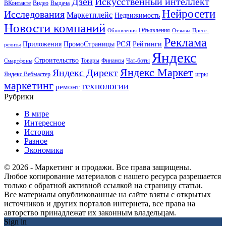
Искусственный интеллект
Дзен
ВКонтакте
Видео
Выдача
Нейросети
Исследования
Маркетплейс
Недвижимость
Новости компаний
Объявления
Обновления
Отзывы
Пресс-
Реклама
РСЯ
Приложения
ПромоСтраницы
Рейтинги
релизы
Яндекс
Строительство
Товары
Финансы
Чат-боты
Смартфоны
Яндекс Маркет
Яндекс Директ
Яндекс.Вебмастер
игры
маркетинг
технологии
ремонт
Рубрики
В мире
Интересное
История
Разное
Экономика
© 2026 - Маркетинг и продажи. Все права защищены.
Любое копирование материалов с нашего ресурса разрешается
только с обратной активной ссылкой на страницу статьи.
Все материалы опубликованные на сайте взяты с открытых
источников и других порталов интернета, все права на
авторство принадлежат их законным владельцам.
Sign in