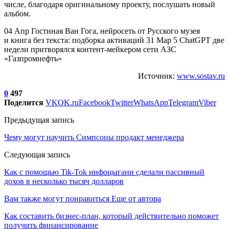
числе, благодаря оригинальному проекту, послушать новый
альбом.
04 Апр Гостиная Ван Гога, нейросеть от Русского музея
и книга без текста: подборка активаций 31 Мар 5 ChatGPT две
недели притворялся контент-мейкером сети АЗС
«Газпромнефть»
Источник:
www.sostav.ru
0
497
Поделится
VK
OK.ru
Facebook
Twitter
WhatsApp
Telegram
Viber
Предыдущая запись
Чему могут научить Симпсоны продакт менеджера
Следующая запись
Как с помощью Tik-Tok инфоцыгани сделали пассивный
дохов в несколько тысяч долларов
Вам также могут понравиться
Еще от автора
Как составить бизнес-план, который действительно поможет
получить финансирование