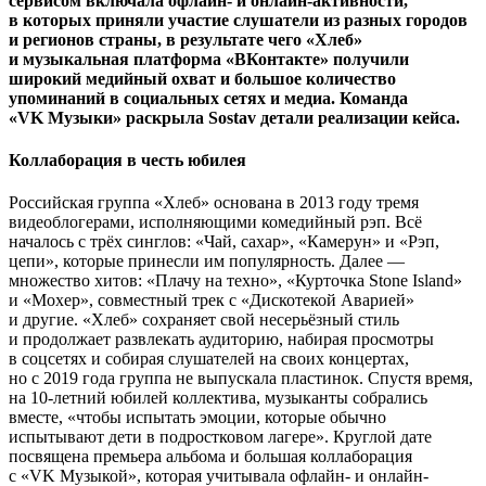
сервисом включала офлайн- и онлайн-активности,
в которых приняли участие слушатели из разных городов
и регионов страны, в результате чего «Хлеб»
и музыкальная платформа «ВКонтакте» получили
широкий медийный охват и большое количество
упоминаний в социальных сетях и медиа. Команда
«VK Музыки» раскрыла Sostav детали реализации кейса.
Коллаборация в честь юбилея
Российская группа «Хлеб»
основана в 2013 году тремя
видеоблогерами, исполняющими комедийный рэп. Всё
началось с трёх синглов: «Чай, сахар», «Камерун» и «Рэп,
цепи», которые принесли им популярность. Далее —
множество хитов: «Плачу на техно», «Курточка Stone Island»
и «Мохер», совместный трек с «Дискотекой Аварией»
и другие. «Хлеб» сохраняет свой несерьёзный стиль
и продолжает развлекать аудиторию, набирая просмотры
в соцсетях и собирая слушателей на своих концертах,
но с 2019 года группа не выпускала пластинок. Спустя время,
на 10-летний юбилей коллектива, музыканты собрались
вместе, «чтобы испытать эмоции, которые обычно
испытывают дети в подростковом лагере». Круглой дате
посвящена премьера альбома и большая коллаборация
с «VK Музыкой», которая учитывала офлайн- и онлайн-