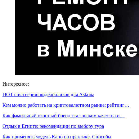
Интересное:
DOT снял серию видеороликов для Askona
Кем можно работать на криптовалютном рынке: рейтинг…
Как фамильный оконный бренд стал знаком качества и…
Отдых в Египте: рекомендации по выбору тура
Как применять модель Кано на практике. Способы