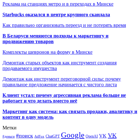
Реклама на станциях метро и в переходах в Минске
Starbucks оказался в центре крупного скандала
Как правильно организовать переезд и не потерять время
В Беларуси меняются подходы к маркетингу и
продвижению товаров
Комплекты шевронов на форму в Минске
Демонтаж старых объектов как инструмент создания
продаваемого имущества
Демонтаж как инструмент переговорной силы: почему
правильное предложение начинается с чистого листа
Клиент устал: почему агрессивная реклама больше не
работает и что делать вместо неё
Маркетинг как система: как связать продажи, аналитику и
контент в одну модель
Метки
Google
VK
#поиск
VK
ChatGPT
OpenAI
#деньги
AdFox