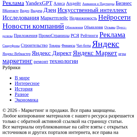
Реклама
YandexGPT
Бизнес
Апдейт
Алиса
Ашманов и Партнеры
Искусственный интеллект
Дзен
ВКонтакте
Видео
Выдача
Нейросети
Исследования
Маркетплейс
Недвижимость
Новости компаний
Объявления
Обновления
Отзывы
Пресс-
Реклама
РСЯ
Приложения
ПромоСтраницы
Рейтинги
релизы
Яндекс
Строительство
Товары
Финансы
Чат-боты
Смартфоны
Яндекс Маркет
Яндекс Директ
Яндекс.Вебмастер
игры
маркетинг
технологии
ремонт
Рубрики
В мире
Интересное
История
Разное
Экономика
© 2026 - Маркетинг и продажи. Все права защищены.
Любое копирование материалов с нашего ресурса разрешается
только с обратной активной ссылкой на страницу статьи.
Все материалы опубликованные на сайте взяты с открытых
источников и других порталов интернета, все права на