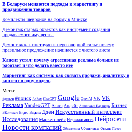
В Беларуси меняются подходы к маркетингу и
продвижению товаров
Комплекты шевронов на форму в Минске
Демонтаж старых объектов как инструмент создания
продаваемого имущества
Демонтаж как инструмент переговорной силы: почему
правильное предложение начинается с чистого листа
Клиент устал: почему агрессивная реклама больше не
работает и что делать вместо неё
Маркетинг как система: как связать продажи, аналитику и
контент в одну модель
Метки
Google
VK
#поиск
VK
ChatGPT
OpenAI
#деньги
AdFox
Реклама
YandexGPT
Бизнес
Апдейт
Алиса
Ашманов и Партнеры
Искусственный интеллект
Дзен
ВКонтакте
Видео
Выдача
Нейросети
Исследования
Маркетплейс
Недвижимость
Новости компаний
Объявления
Обновления
Отзывы
Пресс-