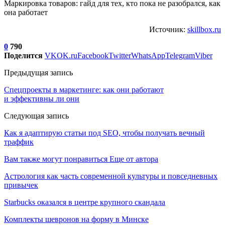
Маркировка товаров: гайд для тех, кто пока не разобрался, как
она работает
Источник:
skillbox.ru
0
790
Поделится
VK
OK.ru
Facebook
Twitter
WhatsApp
Telegram
Viber
Предыдущая запись
Спецпроекты в маркетинге: как они работают
и эффективны ли они
Следующая запись
Как я адаптирую статьи под SEO, чтобы получать вечный
траффик
Вам также могут понравиться
Еще от автора
Астрология как часть современной культуры и повседневных
привычек
Starbucks оказался в центре крупного скандала
Комплекты шевронов на форму в Минске