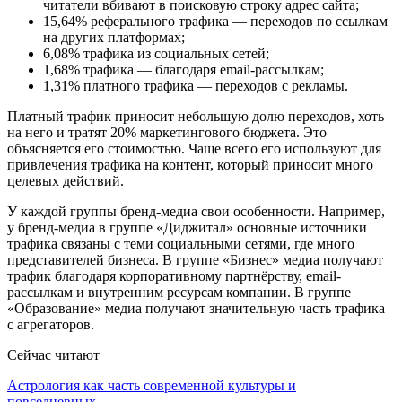
читатели вбивают в поисковую строку адрес сайта;
15,64% реферального трафика — переходов по ссылкам
на других платформах;
6,08% трафика из социальных сетей;
1,68% трафика — благодаря email-рассылкам;
1,31% платного трафика — переходов с рекламы.
Платный трафик приносит небольшую долю переходов, хоть
на него и тратят 20% маркетингового бюджета. Это
объясняется его стоимостью. Чаще всего его используют для
привлечения трафика на контент, который приносит много
целевых действий.
У каждой группы бренд-медиа свои особенности. Например,
у бренд-медиа в группе «Диджитал» основные источники
трафика связаны с теми социальными сетями, где много
представителей бизнеса. В группе «Бизнес» медиа получают
трафик благодаря корпоративному партнёрству, email-
рассылкам и внутренним ресурсам компании. В группе
«Образование» медиа получают значительную часть трафика
с агрегаторов.
Сейчас читают
Астрология как часть современной культуры и
повседневных…