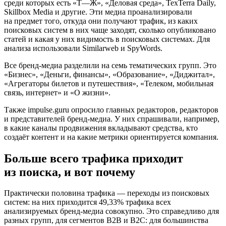
среди которых есть «Т—Ж», «Деловая среда», TexTerra Daily,
Skillbox Media и другие. Эти медиа проанализировали
на предмет того, откуда они получают трафик, из каких
поисковых систем в них чаще заходят, сколько опубликовано
статей и какая у них видимость в поисковых системах. Для
анализа использовали Similarweb и SpyWords.
Все бренд-медиа разделили на семь тематических групп. Это
«Бизнес», «Деньги, финансы», «Образование», «Диджитал»,
«Агрегаторы билетов и путешествия», «Телеком, мобильная
связь, интернет» и «О жизни».
Также impulse.guru опросило главных редакторов, редакторов
и представителей бренд-медиа. У них спрашивали, например,
в какие каналы продвижения вкладывают средства, кто
создаёт контент и на какие метрики ориентируется компания.
Больше всего трафика приходит
из поиска, и вот почему
Практически половина трафика — переходы из поисковых
систем: на них приходится 49,33% трафика всех
анализируемых бренд-медиа совокупно. Это справедливо для
разных групп, для сегментов B2B и B2C: для большинства