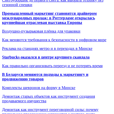
Снегоуборщик до первого снега: как выбрать технику без
сезонной спешки
Промышленный маркетинг становится драйвером
международных продаж: в Роттердаме открылась
крупнейшая отраслевая выставка Европы
Воздушно-пузырьковая плёнка для упаковки
Как меняются требования к безопасности в цифровом мире
Реклама на станциях метро и в переходах в Минске
Starbucks оказался в центре крупного скандала
Как правильно организовать переезд и не потерять время
В Беларуси меняются подходы к маркетингу и
продвижению товаров
Комплекты шевронов на форму в Минске
Демонтаж старых объектов как инструмент создания
продаваемого имущества
Демонтаж как инструмент переговорной силы: почему