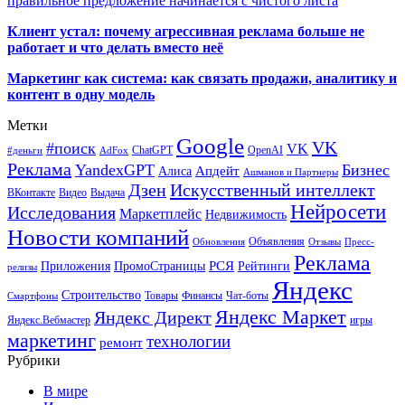
правильное предложение начинается с чистого листа
Клиент устал: почему агрессивная реклама больше не
работает и что делать вместо неё
Маркетинг как система: как связать продажи, аналитику и
контент в одну модель
Метки
Google
VK
#поиск
VK
ChatGPT
OpenAI
#деньги
AdFox
Реклама
YandexGPT
Бизнес
Апдейт
Алиса
Ашманов и Партнеры
Искусственный интеллект
Дзен
ВКонтакте
Видео
Выдача
Нейросети
Исследования
Маркетплейс
Недвижимость
Новости компаний
Объявления
Обновления
Отзывы
Пресс-
Реклама
РСЯ
Приложения
ПромоСтраницы
Рейтинги
релизы
Яндекс
Строительство
Товары
Финансы
Чат-боты
Смартфоны
Яндекс Маркет
Яндекс Директ
Яндекс.Вебмастер
игры
маркетинг
технологии
ремонт
Рубрики
В мире