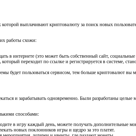
 которой выплачивают криптовалюту за поиск новых пользовател
их работы схожи:
ть в интернете (это может быть собственный сайт, социальные с
который переходит по ссылке и регистрируется в системе, стан
емы будет пользоваться сервисом, тем больше криптовалют вы м
лекаться и зарабатывать одновременно. Были разработаны целые 
лькими способами:
одите в игру каждый день, можете получать дополнительные моне
екать новых поклонников игры и щедро за это платят.
 мероприятия, лотереи и ивенты, где раздают монеты.