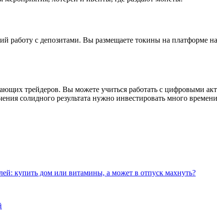
аботу с депозитами. Вы размещаете токины на платформе на вре
ющих трейдеров. Вы можете учиться работать с цифровыми акти
чения солидного результата нужно инвестировать много времени
лей: купить дом или витамины, а может в отпуск махнуть?
й