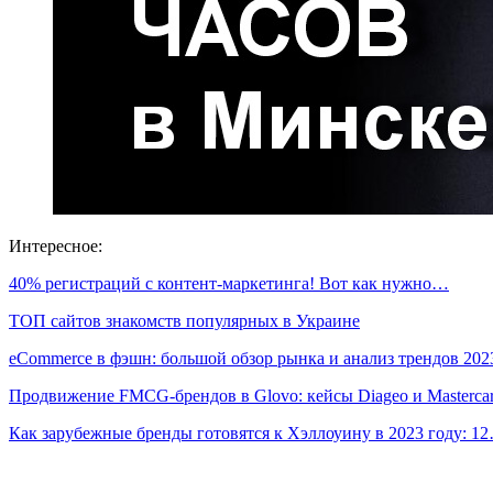
Интересное:
40% регистраций с контент-маркетинга! Вот как нужно…
ТОП сайтов знакомств популярных в Украине
eCommerce в фэшн: большой обзор рынка и анализ трендов 202
Продвижение FMCG-брендов в Glovo: кейсы Diageo и Masterca
Как зарубежные бренды готовятся к Хэллоуину в 2023 году: 1