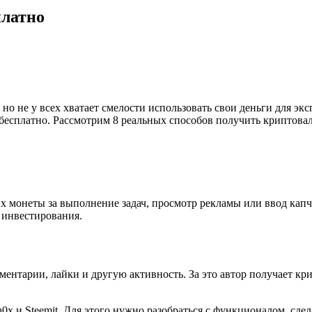
платно
 не у всех хватает смелости использовать свои деньги для экс
 бесплатно. Рассмотрим 8 реальных способов получить криптова
монеты за выполнение задач, просмотр рекламы или ввод капчи.
 инвестирования.
ментарии, лайки и другую активность. За это автор получает кр
0x и Steemit. Для этого нужно разобраться с функционалом, сдел