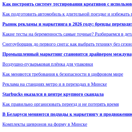
Как построить систему тестирования креативов с использо
Как подготовить автомобиль к длительной поездке и избежать 
Рынок рекламы и маркетинга в 2026 году: бренды переход
Какие тесты на беременность самые точные? Разбираемся в дет
Снегоуборщик до первого снега: как выбрать технику без сезо
Промышленный маркетинг становится драйвером междунар
Воздушно-пузырьковая плёнка для упаковки
Как меняются требования к безопасности в цифровом мире
Реклама на станциях метро и в переходах в Минске
Starbucks оказался в центре крупного скандала
Как правильно организовать переезд и не потерять время
В Беларуси меняются подходы к маркетингу и продвижени
Комплекты шевронов на форму в Минске