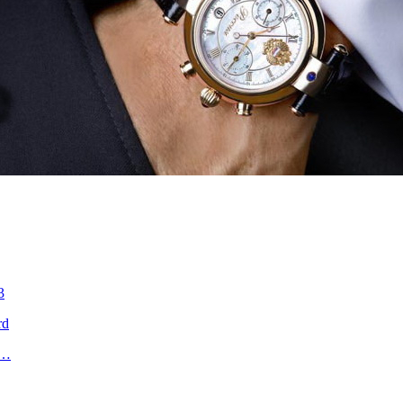
3
rd
2…