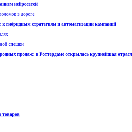
ванием нейросетей
поломок в дороге
ят к гибридным стратегиям и автоматизации кампаний
алях
нной спешки
одных продаж: в Роттердаме открылась крупнейшая отрас
ю товаров