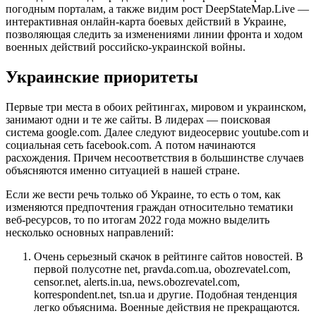
погодным порталам, а также видим рост DeepStateMap.Live —
интерактивная онлайн-карта боевых действий в Украине,
позволяющая следить за изменениями линии фронта и ходом
военных действий российско-украинской войны.
Украинские приоритеты
Первые три места в обоих рейтингах, мировом и украинском,
занимают одни и те же сайты. В лидерах — поисковая
система google.com. Далее следуют видеосервис youtube.com и
социальная сеть facebook.com. А потом начинаются
расхождения. Причем несоответствия в большинстве случаев
объясняются именно ситуацией в нашей стране.
Если же вести речь только об Украине, то есть о том, как
изменяются предпочтения граждан относительно тематики
веб-ресурсов, то по итогам 2022 года можно выделить
несколько основных направлений:
Очень серьезный скачок в рейтинге сайтов новостей. В
первой полусотне net, pravda.com.ua, obozrevatel.com,
censor.net, alerts.in.ua, news.obozrevatel.com,
korrespondent.net, tsn.ua и другие. Подобная тенденция
легко объяснима. Военные действия не прекращаются.