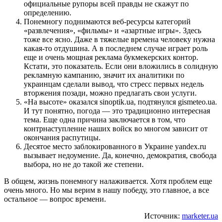
официальные рупоры всей правды не скажут по
определению.
Понемногу поднимаются веб-ресурсы категорий
«развлечения», «фильмы» и «азартные игры». Здесь
тоже все ясно. Даже в тяжелые времена человеку нужна
какая-то отдушина. А в последнем случае играет роль
еще и очень мощная реклама букмекерских контор.
Кстати, это показатель. Если они вложились в солидную
рекламную кампанию, значит их аналитики по
украинцам сделали вывод, что стресс первых недель
вторжения позади, можно предлагать свои услуги.
«На высоте» оказался sinoptik.ua, подтянулся gismeteo.ua.
И тут понятно, погода — это традиционно интересная
тема. Еще одна причина заключается в том, что
контрнаступление наших войск во многом зависит от
окончания распутицы.
Десятое место заблокированного в Украине yandex.ru
вызывает недоумение. Да, конечно, демократия, свобода
выбора, но не до такой же степени.
В общем, жизнь понемногу налаживается. Хотя проблем еще
очень много. Но мы верим в нашу победу, это главное, а все
остальное — вопрос времени.
Источник:
marketer.ua