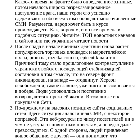
Какое-то время на фронте было определенное затишье,
потом началось широко разрекламированное
наступление врага, наши герои его успешно
сдерживают и обо всем этом сообщают многочисленные
СМИ. Разумеется, народ хочет быть в курсе
происходящего. Как, впрочем, и во все времена в
подобных ситуациях. Читайте: ТОП новостных каналов
и сайтов или где украинцы читают новости
После спада в начале военных действий снова растет
популярность торговых площадок и маркетплейсов:
olx.ua, prom.ua, rozetka.com.ua, epicentrk.ua и т.п.
Причиной тому стало прошлогоднее контрнаступление
украинских войск с последующей стабилизацией
обстановки в том смысле, что на севере фронт
ликвидирован, на западе — отодвинут, Херсон
освобожден и, самое главное, уже никто не сомневается
в победе. Люди успокоились и постепенно
возвращаются к прежней жизни. В том числе и к
покупкам в Сети.
По-прежнему на высоких позициях сайты социальных
сетей. Здесь ситуация аналогичная СМИ, с некоторой
поправкой. Эти веб-ресурсы по числу посетителей ни в
чем не уступают новостным проектам, а нередко даже
превосходят их. С одной стороны, людей привлекает
живое общение, с другой — они понимают, что