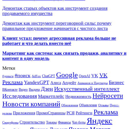
Демонтаж старых объектов как инструмент создания
продаваемого имущества
Демонтаж как инструмент переговорной силы: почему
правильное предложение начинается с чистого листа
Клиент устал: почему агрессивная реклама больше не
работает и что делать вместо неё
Маркетинг как система: как связать продажи, аналитику и
контент в одну модель
Метки
Google
VK
#поиск
VK
ChatGPT
OpenAI
#деньги
AdFox
Реклама
YandexGPT
Бизнес
Апдейт
Алиса
Ашманов и Партнеры
Искусственный интеллект
Дзен
ВКонтакте
Видео
Выдача
Нейросети
Исследования
Маркетплейс
Недвижимость
Новости компаний
Объявления
Обновления
Отзывы
Пресс-
Реклама
РСЯ
Приложения
ПромоСтраницы
Рейтинги
релизы
Яндекс
Строительство
Товары
Финансы
Чат-боты
Смартфоны