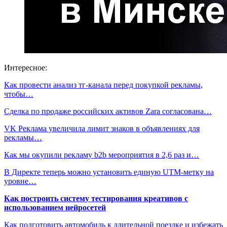
Интересное:
Как провести анализ тг-канала перед покупкой рекламы,
чтобы…
Сделка по продаже российских активов Zara согласована…
VK Реклама увеличила лимит знаков в объявлениях для
рекламы…
Как мы окупили рекламу b2b мероприятия в 2,6 раз и…
В Директе теперь можно установить единую UTM-метку на
уровне…
Как построить систему тестирования креативов с
использованием нейросетей
Как подготовить автомобиль к длительной поездке и избежать