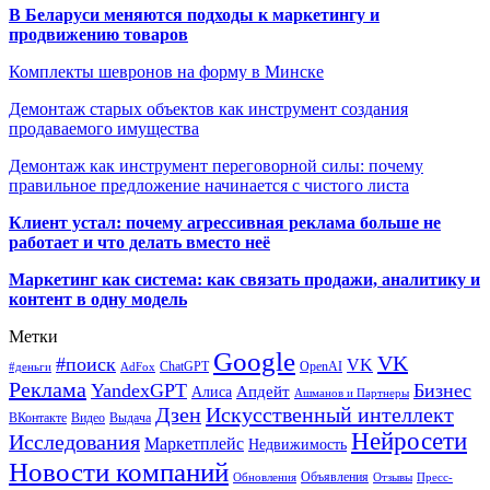
В Беларуси меняются подходы к маркетингу и
продвижению товаров
Комплекты шевронов на форму в Минске
Демонтаж старых объектов как инструмент создания
продаваемого имущества
Демонтаж как инструмент переговорной силы: почему
правильное предложение начинается с чистого листа
Клиент устал: почему агрессивная реклама больше не
работает и что делать вместо неё
Маркетинг как система: как связать продажи, аналитику и
контент в одну модель
Метки
Google
VK
#поиск
VK
ChatGPT
OpenAI
#деньги
AdFox
Реклама
YandexGPT
Бизнес
Апдейт
Алиса
Ашманов и Партнеры
Искусственный интеллект
Дзен
ВКонтакте
Видео
Выдача
Нейросети
Исследования
Маркетплейс
Недвижимость
Новости компаний
Объявления
Обновления
Отзывы
Пресс-