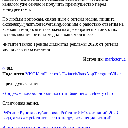
каналом уже сейчас и получить преимущество перед
конкурентами.
По любым вопросам, связанным с ритейл медиа, пишите
dkostetskyi@admixeradvertising.com
: мы с радостью ответим на
все ваши вопросы и поможем вам разобраться в тонкостях
использования ритейл медиа в вашем бизнесе.
Читайте также: Тренды диджитал-рекламы 2023: от ритейл
медиа до метавселенной
Источник:
marketer.ua
0
394
Поделится
VK
OK.ru
Facebook
Twitter
WhatsApp
Telegram
Viber
Предыдущая запись
«Яндекс» показал новый логотип бывшего Delivery club
Следующая запись
Рейтинг Рунета опубликовал Рейтинг SEO-компаний 2023
года, а также рейтинги агентств других специализаций
Вам также могут понравиться
Еще от автора