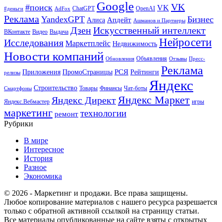
Google
VK
#поиск
VK
ChatGPT
OpenAI
#деньги
AdFox
Реклама
YandexGPT
Бизнес
Апдейт
Алиса
Ашманов и Партнеры
Искусственный интеллект
Дзен
ВКонтакте
Видео
Выдача
Нейросети
Исследования
Маркетплейс
Недвижимость
Новости компаний
Объявления
Обновления
Отзывы
Пресс-
Реклама
РСЯ
Приложения
ПромоСтраницы
Рейтинги
релизы
Яндекс
Строительство
Товары
Финансы
Чат-боты
Смартфоны
Яндекс Маркет
Яндекс Директ
Яндекс.Вебмастер
игры
маркетинг
технологии
ремонт
Рубрики
В мире
Интересное
История
Разное
Экономика
© 2026 - Маркетинг и продажи. Все права защищены.
Любое копирование материалов с нашего ресурса разрешается
только с обратной активной ссылкой на страницу статьи.
Все материалы опубликованные на сайте взяты с открытых