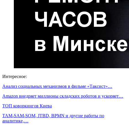
Интересное:
Анализ социальных механизмов в фильме «Таксист»…
Amazon внедряет миллионы складских роботов и ускоряет…
ТОП коворкингов Киева
TAM-SAM-SOM, JTBD, BPMN и другие работы по
аналитике,…