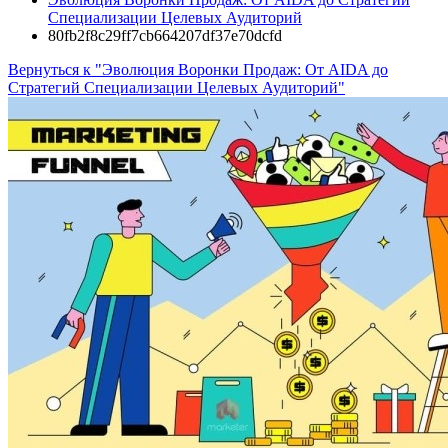
Специализации Целевых Аудиторий
80fb2f8c29ff7cb664207df37e70dcfd
Вернуться к "Эволюция Воронки Продаж: От AIDA до
Стратегий Специализации Целевых Аудиторий"