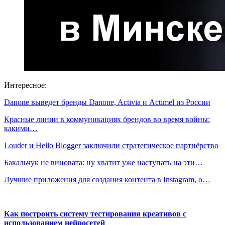
Интересное:
Danone выведет бренды Danone, Activia и Actimel из России
Красные линии в коммуникациях брендов во время войны:
какими…
Louder и Hello Blogger заключили стратегическое партнёрство
Бакальчук не виновата: ну хватит уже наступать на эти…
Лучшие приложения для создания контента в Instagram, о…
Как построить систему тестирования креативов с
использованием нейросетей