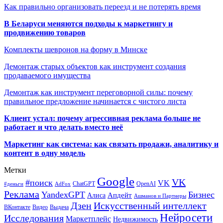
Как правильно организовать переезд и не потерять время
В Беларуси меняются подходы к маркетингу и
продвижению товаров
Комплекты шевронов на форму в Минске
Демонтаж старых объектов как инструмент создания
продаваемого имущества
Демонтаж как инструмент переговорной силы: почему
правильное предложение начинается с чистого листа
Клиент устал: почему агрессивная реклама больше не
работает и что делать вместо неё
Маркетинг как система: как связать продажи, аналитику и
контент в одну модель
Метки
Google
VK
#поиск
VK
ChatGPT
OpenAI
#деньги
AdFox
Реклама
YandexGPT
Бизнес
Апдейт
Алиса
Ашманов и Партнеры
Искусственный интеллект
Дзен
ВКонтакте
Видео
Выдача
Нейросети
Исследования
Маркетплейс
Недвижимость