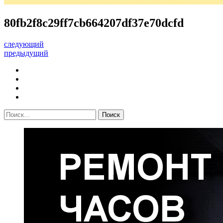
80fb2f8c29ff7cb664207df37e70dcfd
следующий
предыдущий