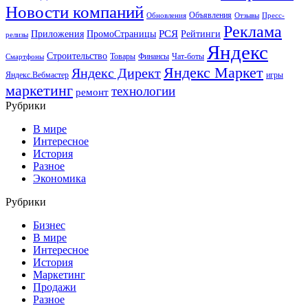
Новости компаний
Объявления
Обновления
Отзывы
Пресс-
Реклама
РСЯ
Приложения
ПромоСтраницы
Рейтинги
релизы
Яндекс
Строительство
Товары
Финансы
Чат-боты
Смартфоны
Яндекс Маркет
Яндекс Директ
Яндекс.Вебмастер
игры
маркетинг
технологии
ремонт
Рубрики
В мире
Интересное
История
Разное
Экономика
Рубрики
Бизнес
В мире
Интересное
История
Маркетинг
Продажи
Разное