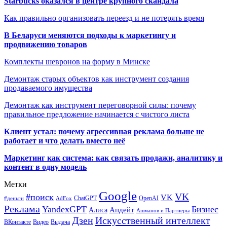
Starbucks оказался в центре крупного скандала
Как правильно организовать переезд и не потерять время
В Беларуси меняются подходы к маркетингу и
продвижению товаров
Комплекты шевронов на форму в Минске
Демонтаж старых объектов как инструмент создания
продаваемого имущества
Демонтаж как инструмент переговорной силы: почему
правильное предложение начинается с чистого листа
Клиент устал: почему агрессивная реклама больше не
работает и что делать вместо неё
Маркетинг как система: как связать продажи, аналитику и
контент в одну модель
Метки
Google
VK
#поиск
VK
ChatGPT
OpenAI
#деньги
AdFox
Реклама
YandexGPT
Бизнес
Апдейт
Алиса
Ашманов и Партнеры
Искусственный интеллект
Дзен
ВКонтакте
Видео
Выдача