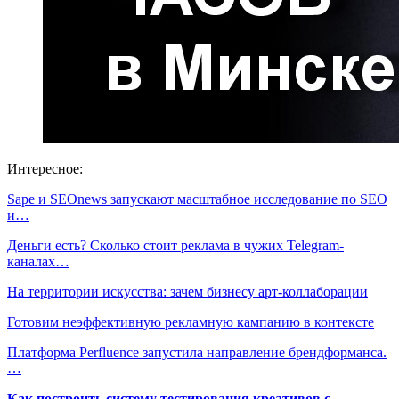
Интересное:
Sape и SEOnews запускают масштабное исследование по SEO
и…
Деньги есть? Сколько стоит реклама в чужих Telegram-
каналах…
На территории искусства: зачем бизнесу арт-коллаборации
Готовим неэффективную рекламную кампанию в контексте
Платформа Perfluence запустила направление брендформанса.
…
Как построить систему тестирования креативов с