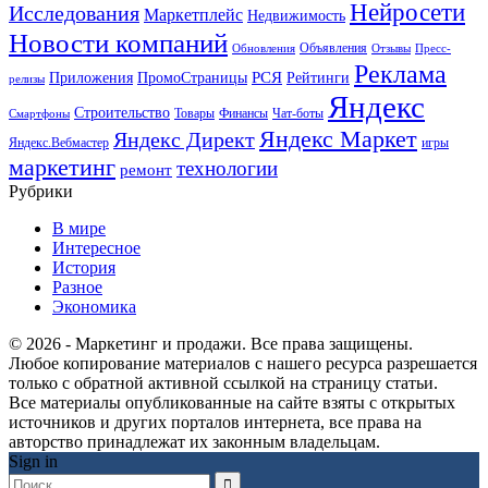
Нейросети
Исследования
Маркетплейс
Недвижимость
Новости компаний
Объявления
Обновления
Отзывы
Пресс-
Реклама
РСЯ
Приложения
ПромоСтраницы
Рейтинги
релизы
Яндекс
Строительство
Товары
Финансы
Чат-боты
Смартфоны
Яндекс Маркет
Яндекс Директ
Яндекс.Вебмастер
игры
маркетинг
технологии
ремонт
Рубрики
В мире
Интересное
История
Разное
Экономика
© 2026 - Маркетинг и продажи. Все права защищены.
Любое копирование материалов с нашего ресурса разрешается
только с обратной активной ссылкой на страницу статьи.
Все материалы опубликованные на сайте взяты с открытых
источников и других порталов интернета, все права на
авторство принадлежат их законным владельцам.
Sign in