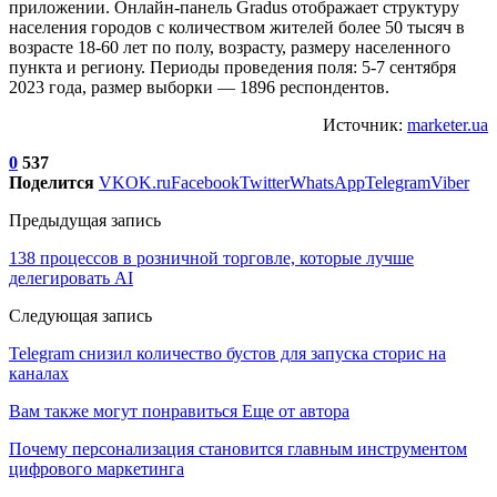
приложении. Онлайн-панель Gradus отображает структуру
населения городов с количеством жителей более 50 тысяч в
возрасте 18-60 лет по полу, возрасту, размеру населенного
пункта и региону. Периоды проведения поля: 5-7 сентября
2023 года, размер выборки — 1896 респондентов.
Источник:
marketer.ua
0
537
Поделится
VK
OK.ru
Facebook
Twitter
WhatsApp
Telegram
Viber
Предыдущая запись
138 процессов в розничной торговле, которые лучше
делегировать AI
Следующая запись
Telegram снизил количество бустов для запуска сторис на
каналах
Вам также могут понравиться
Еще от автора
Почему персонализация становится главным инструментом
цифрового маркетинга