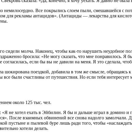
Свекровь сказала: «Да, конечно, я хочу уехать. Я давно не была
о немилосердно. Все покрылись слоем пыли, смешавшейся с пото
лом для рекламы антацидов». (Антациды — лекарства для кисло
ены.
лго сидели молча. Наконец, чтобы как-то нарушить неудобное п
драженно бросила: «Не могу сказать, что мне понравилось. Я бы 
согласилась, если бы вы не давили на меня. Я это сделала, чт
ла шокирована поездкой, добавила в том же смысле, обращаясь к 
ы все были счастливы от путешествия. Но если тебя интересует 
ием около 125 тыс. чел.
л: «Я не хотел ехать в Эйбилин. Я бы и дальше играл в домино и
ся». После взаимных обвинений все снова надолго замолчали. Дж
ой пустыне и пылевой буре лишь ради того, чтобы «наслаждатьс
ительно хотели делать.