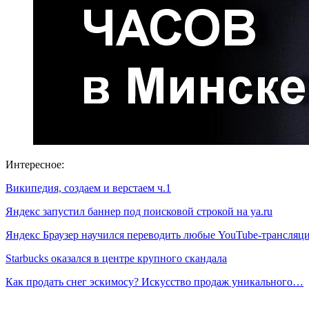
Интересное:
Википедия, создаем и верстаем ч.1
Яндекс запустил баннер под поисковой строкой на ya.ru
Яндекс Браузер научился переводить любые YouTube-трансля
Starbucks оказался в центре крупного скандала
Как продать снег эскимосу? Искусство продаж уникального…