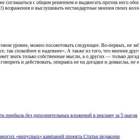
не соглашаться с общим решением и выдвигать против него обос
и!) возражения и выслушивать нестандартные мнения своих колл
бытовом уровне, можно посоветовать следующее. Во-первых, не з
е, так спокойнее и надежнее». А также из того, что мнения дру
ожет знать только собственные мысли, а о других — только дога
е говорить и действовать, опираясь не на догадки и домыслы, не
ить прибыль без дополнительных вложений в рекламу за 5 шагов
 многих «вирусных» кампаний проекта Статьи редакции