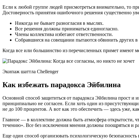
Если к любой группе людей присмотреться внимательно, то при
Достоверность принятия ошибочного решения существенно увел
Никогда не бывает разногласия в мыслях.
Все решения должны приниматься единогласно.
Члены коллектива избегают ответственности.
Собравшиеся на совещании пытаются обвинить других в
Когда все или большинство из перечисленных примет имеют ме
Экипаж шаттла Chellenger
Как избежать парадокса Эйбилина
Основной способ защититься от парадокса Эйбилина прост и ин
принципиально не согласен. Если хоть один из присутствующих
не до 100 процентов. А вот как это обеспечить — здесь уже, ка
Главное — в коллективе должна быть атмосфера открытости, ч
течению». Все без исключения мнения должны поощряться и рас
Еще один способ организовать психологическую безопасность в