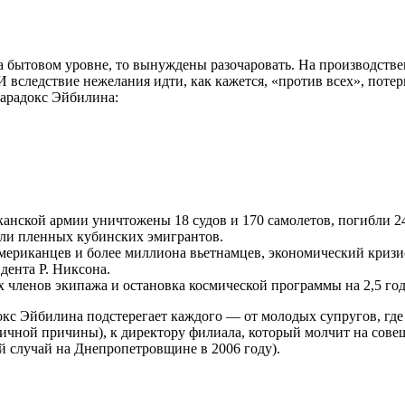
на бытовом уровне, то вынуждены разочаровать. На производстве
И вследствие нежелания идти, как кажется, «против всех», поте
парадокс Эйбилина:
канской армии уничтожены 18 судов и 170 самолетов, погибли 2
или пленных кубинских эмигрантов.
американцев и более миллиона вьетнамцев, экономический кризис
дента Р. Никсона.
х членов экипажа и остановка космической программы на 2,5 год
кс Эйбилина подстерегает каждого — от молодых супругов, где 
гичной причины), к директору филиала, который молчит на совещ
 случай на Днепропетровщине в 2006 году).