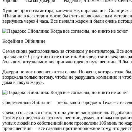
хорошо. — сказал Джерри. — Надеюсь, что мама тоже захочет». 
Худшие прогнозы автора, конечно же, оправдались. Солнце жгл
«Питание в кафетерии могло бы стать первоклассным материа
вернулись через 4 часа. Все пылали жаром и были очень истощ
Кофейня в Эйбилине
Семья снова расположилась за столиком у вентилятора. Все до
правда ли?» Сразу никто не ответил. Впоследствии свекровь раз
большим энтузиазмом восприняли идею о путешествии. Я бы не 
Джерри не мог поверить в эти слова. Но жена, которая тоже бы
возражала только потому, чтобы не разрушать компанию и чтоб
дома в такую жару».
Современный Эйбилин — небольшой городок в Техасе с населен
Свекор согласился с тем, что на улице настоящий ад. И добави
Потому и предложил это путешествие, думая, что вам понравит
умных людей по собственной воле преодолели 106 миль по жарк
происшествия — все сделали противоположное тому, что действ