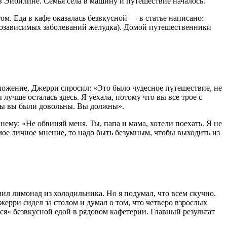
 в Эйбилине. Семья села в машину и путешествие началось.
м. Еда в кафе оказалась безвкусной — в статье написано:
тозависимых заболеваний желудка). Домой путешественники
оложение, Джерри спросил: «Это было чудесное путешествие, не
лучше осталась здесь. Я уехала, потому что вы все трое с
обы вы были довольны. Вы должны».
нему: «Не обвиняй меня. Ты, папа и мама, хотели поехать. Я не
мое личное мнение, то надо быть безумным, чтобы выходить из
 пил лимонад из холодильника. Но я подумал, что всем скучно.
ерри сидел за столом и думал о том, что четверо взрослых
я» безвкусной едой в рядовом кафетерии. Главный результат