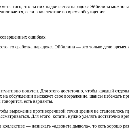
меты того, что на них надвигается парадокс Эйбилина можно зам
ичивается, если в коллективе во время обсуждения:
 совершенных ошибках.
сто, то сработка парадокса Эйбилина — это только дело времен
туитивно понятен. Для этого достаточно, чтобы каждый отдельно
 на обсуждении выскажет свое возражение, шансы избежать прин
к говорится, есть варианты.
тобы выражение противоречивой точки зрения не становилось п
сматриваться. Для этого, кстати, нужно уделять достаточно вре
 коллективе — назначать «адвоката дьявола», то есть хорошо ра