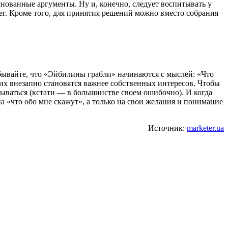
нованные аргументы. Ну и, конечно, следует воспитывать у
ег. Кроме того, для принятия решений можно вместо собрания
абывайте, что «Эйбилины грабли» начинаются с мыслей: «Что
гих внезапно становятся важнее собственных интересов. Чтобы
дываться (кстати — в большинстве своем ошибочно). И когда
 на «что обо мне скажут», а только на свои желания и понимание
Источник:
marketer.ua