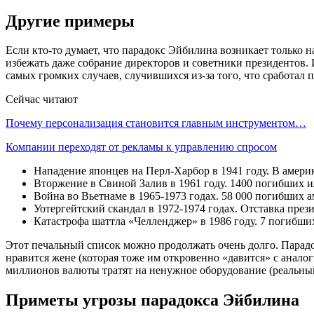
Другие примеры
Если кто-то думает, что парадокс Эйбилина возникает только 
избежать даже собрание директоров и советники президентов. 
самых громких случаев, случившихся из-за того, что сработал 
Сейчас читают
Почему персонализация становится главным инструментом…
Компании переходят от рекламы к управлению спросом
Нападение японцев на Перл-Харбор в 1941 году. В амери
Вторжение в Свиной Залив в 1961 году. 1400 погибших 
Война во Вьетнаме в 1965-1973 годах. 58 000 погибших 
Уотергейтский скандал в 1972-1974 годах. Отставка прези
Катастрофа шаттла «Челленджер» в 1986 году. 7 погибши
Этот печальный список можно продолжать очень долго. Парадо
нравится жене (которая тоже им откровенно «давится» с анало
миллионов валюты тратят на ненужное оборудование (реальный
Приметы угрозы парадокса Эйбилина