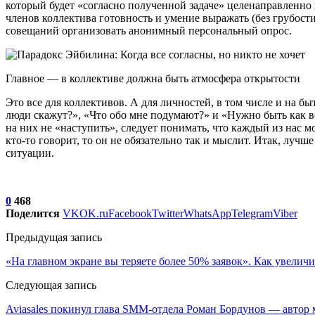
который будет «согласно полученной задаче» целенаправленно 
членов коллектива готовность и умение выражать (без грубост
совещаний организовать анонимный персональный опрос.
Главное — в коллективе должна быть атмосфера открытости
Это все для коллективов. А для личностей, в том числе и на 
люди скажут?», «Что обо мне подумают?» и «Нужно быть как вс
на них не «наступить», следует понимать, что каждый из нас м
кто-то говорит, то он не обязательно так и мыслит. Итак, лучш
ситуации.
0
468
Поделится
VK
OK.ru
Facebook
Twitter
WhatsApp
Telegram
Viber
Предыдущая запись
«На главном экране вы теряете более 50% заявок». Как увелич
Следующая запись
Aviasales покинул глава SMM-отдела Роман Бордунов — автор