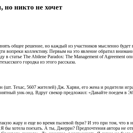
, но никто не хочет
нять общее решение, но каждый из участников мысленно будет п
ь идти вопреки коллективу. Первым на это явление обратил вним
у в статье The Abilene Paradox: The Management of Agreement опи
ехасского городка из этого рассказа.
 (шт. Техас, 5607 жителей) Дж. Харви, его жена и родители игр
приятный уик-энд. Вдруг свекор предложил: «Давайте поедем в 
 такую жару и еще во время пылевой бури? И это при том, что 
 Я бы хотела поехать. А ты, Джерри? Предпочтения автора не от