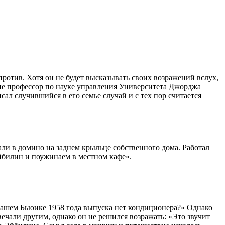
ротив. Хотя он не будет высказывать своих возражений вслух,
ание профессор по науке управления Университета Джорджа
сал случившийся в его семье случай и с тех пор считается
али в домино на заднем крыльце собственного дома. Работал
Эйбилин и поужинаем в местном кафе».
в нашем Бьюике 1958 года выпуска нет кондиционера?» Однако
вечали другим, однако он не решился возражать: «Это звучит