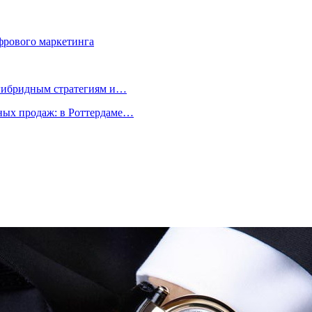
фрового маркетинга
 гибридным стратегиям и…
ых продаж: в Роттердаме…