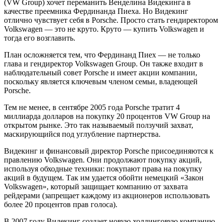
(VW Group) хочет переманить Венделина Видекинга в
качестве преемника Фердинанда Пиеха. Но Видекинг
отлично чувствует себя в Porsche. Просто стать гендиректором
Volkswagen — это не круто. Круто — купить Volkswagen и
тогда его возглавить.
План осложняется тем, что Фердинанд Пиех — не только
глава и гендиректор Volkswagen Group. Он также входит в
наблюдательный совет Porsche и имеет акции компании,
поскольку является ключевым членом семьи, владеющей
Porsche.
Тем не менее, в сентябре 2005 года Porsche тратит 4
миллиарда долларов на покупку 20 процентов VW Group на
открытом рынке. Это так называемый ползучий захват,
маскирующийся под углубление партнерства.
Видекинг и финансовый директор Porsche присоединяются к
правлению Volkswagen. Они продолжают покупку акций,
используя обходные техники: покупают права на покупку
акций в будущем. Так им удается обойти немецкий «Закон
Volkswagen», который защищает компанию от захвата
рейдерами (запрещает каждому из акционеров использовать
более 20 процентов прав голоса).
В 2007 году Видекинг создает новую холдинговую компанию,