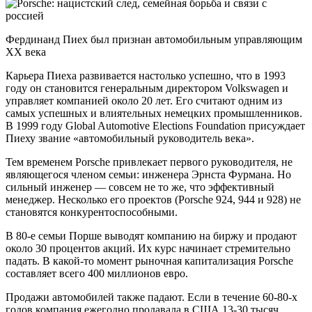
Фердинанд Пиех был признан автомобильным управляющим
XX века
Карьера Пиеха развивается настолько успешно, что в 1993
году он становится генеральным директором Volkswagen и
управляет компанией около 20 лет. Его считают одним из
самых успешных и влиятельных немецких промышленников.
В 1999 году Global Automotive Elections Foundation присуждает
Пиеху звание «автомобильный руководитель века».
Тем временем Porsche привлекает первого руководителя, не
являющегося членом семьи: инженера Эрнста Фурмана. Но
сильный инженер — совсем не то же, что эффективный
менеджер. Несколько его проектов (Porsche 924, 944 и 928) не
становятся конкурентоспособными.
В 80-е семьи Порше выводят компанию на биржу и продают
около 30 процентов акций. Их курс начинает стремительно
падать. В какой-то момент рыночная капитализация Porsche
составляет всего 400 миллионов евро.
Продажи автомобилей также падают. Если в течение 60-80-х
годов компания ежегодно продавала в США 13-30 тысяч