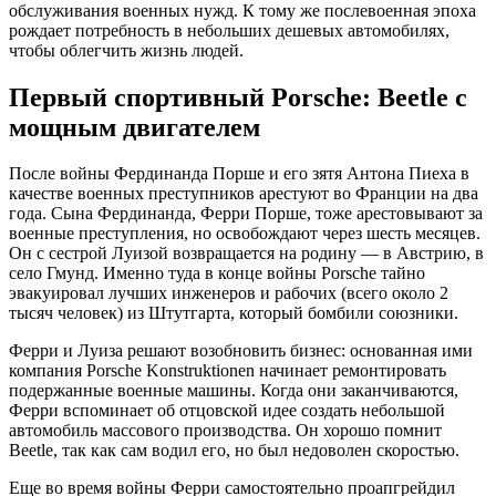
обслуживания военных нужд. К тому же послевоенная эпоха
рождает потребность в небольших дешевых автомобилях,
чтобы облегчить жизнь людей.
Первый спортивный Porsche: Beetle с
мощным двигателем
После войны Фердинанда Порше и его зятя Антона Пиеха в
качестве военных преступников арестуют во Франции на два
года. Сына Фердинанда, Ферри Порше, тоже арестовывают за
военные преступления, но освобождают через шесть месяцев.
Он с сестрой Луизой возвращается на родину — в Австрию, в
село Гмунд. Именно туда в конце войны Porsche тайно
эвакуировал лучших инженеров и рабочих (всего около 2
тысяч человек) из Штутгарта, который бомбили союзники.
Ферри и Луиза решают возобновить бизнес: основанная ими
компания Porsche Konstruktionen начинает ремонтировать
подержанные военные машины. Когда они заканчиваются,
Ферри вспоминает об отцовской идее создать небольшой
автомобиль массового производства. Он хорошо помнит
Beetle, так как сам водил его, но был недоволен скоростью.
Еще во время войны Ферри самостоятельно проапгрейдил