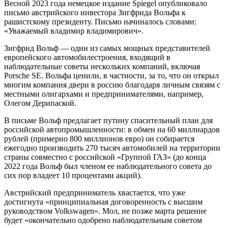
Весной 2023 года немецкое издание Spiegel опубликовало
письмо австрийского инвестора Зигфрида Вольфа к
рашистскому президенту. Письмо начиналось словами:
«Уважаемый владимир владимирович».
Зигфрид Вольф — один из самых мощных представителей
европейского автомобилестроения, входящий в
наблюдательные советы нескольких компаний, включая
Porsche SE. Вольфа ценили, в частности, за то, что он открыл
многим компания двери в россию благодаря личным связям с
местными олигархами и предпринимателями, например,
Олегом Дерипаской.
В письме Вольф предлагает путину спасительный план для
российской автопромышленности: в обмен на 60 миллиардов
рублей (примерно 800 миллионов евро) он собирается
ежегодно производить 270 тысяч автомобилей на территории
страны совместно с российской «Группой ГАЗ» (до конца
2022 года Вольф был членом ее наблюдательного совета до
сих пор владеет 10 процентами акций).
Австрийский предприниматель хвастается, что уже
достигнута «принципиальная договоренность с высшим
руководством Volkswagen». Мол, не позже марта решение
будет «окончательно одобрено наблюдательным советом