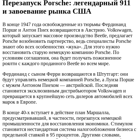
Перезапуск Porsche: легендарный 911
и завоевание рынка США
В конце 1947 года освобожденные из тюрьмы Фердинанд
Порше и Антон Пиех возвращаются в Австрию. Volkswagen,
который запускает массовое производство Beetle, предлагает
Porsche возобновить партнерство, ведь специалисты Porsche
знают обо всех особенностях «жука». Для этого нужно
восстановить старую немецкую компанию Porsche. По
условиям соглашения, она будет получать пожизненное
роялти с каждого проданного Beetle во всем мире.
Фердинанд с сыном Ферри возвращаются в Штутгарт: они
будут управлять немецкой компанией Porsche, а Луиза Порше
с мужем Антоном Пиехом — австрийской. Последняя
становится эксклюзивным дистрибьютором Volkswagen и
превращается в крупнейшую сеть дилеров автомобилей всех
марок в Европе.
В конце 40-х вступает в действие план Маршалла,
предусматривавший, в частности, перезапуск немецкой
промышленности для восстановления экономики. Стимулом
становится нестандартная система налогообложения бизнеса с
предельной ставкой в 95 процентов. Другими словами,