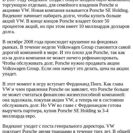
торгующую отдельно, для семейного владения Porsche и
акциями VW. Новая компания называется Porsche SE Holding.
Видекинг начинает набирать долги, чтобы купить больше
акций VW. В конце концов Porsche владеет более 50
процентов акций, но при этом имеет 10 миллиардов долларов
долга.
В октябре 2008 года происходит крушение на фондовых
рынках. В течение недели Volkswagen Group становится самой
дорогой компанией в мире. И это плохо для Porsche, так как
из-за долга компания не может ничего рефинансировать.
Чтобы обслуживать долг, Porsche нужно продавать акции
Volkswagen Group. Если они начнут это делать, цена на акции
упадет.
В этот момент в игру вступает Фердинанд Пиех. Как глава
VW и член правления Porsche он заявляет, что Porsche больше
не может считаться финансово жизнеспособной компанией:
она задолжала, покупая акции VW, а теперь не в состоянии
обслуживать долг. Но VW во главе с Фердинандом готова
выручить партнера, купив Porsche SE Holding за 3-4
миллиарда евро.
Видекинг уходит с поста генерального директора. VW
покупает Porsche двумя траншами в течение трех лет. В общей