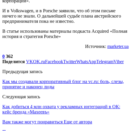
корпорации».
И в Volkswagen, и в Porsche заявили, что об этом письме
ничего не знали. О дальнейшей судьбе плана австрийского
предпринимателя пока не известно.
В статье использованы материалы подкаста Acquired «Полная
история и стратегия Porsche»
Источник:
marketer.ua
0
362
Поделится
VK
OK.ru
Facebook
Twitter
WhatsApp
Telegram
Viber
Предыдущая запись
Как мы создавали корпоративный блог на vc.ru: боль, слезы,
принятие и наконец лиды
Следующая запись
Как добиться 4 млн охвата у рекламных интеграций в ОК:
кейс бренда «Махеевъ»
Вам также могут понравиться
Еще от автора