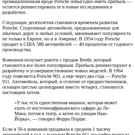
промышленникам вроде Porsche невыгодно иметь прибыль —
остается реинвестировать ее в новые исследования и
разработки.
Следующие десятилетия становятся временем развития
Porsche. Спортивные автомобили, предназначенные для
обычных дорог и любых условий, завоевывают популярность
не только в Европе, но и в Америке. В 1954 году Porsche
продает в США 588 автомобилей — 40 процентов от годового
производства.
Компания получает роялти с продаж Beetle, который
становится все более популярным. Прибыль реинвестируют в
разработку и усовершенствование новых моделей. В 1964
году появляется Porsche 901, а еще через два года — Porsche
911. Автомобиль, который, в отличие от предшественников,
оснащен шестью цилиндрами вместо четырех, становится
настоящим хитом.
«У нас есть единственная машина, которая может
ехать от восточноафриканского сафари до Ле-
Мана, потом в театр, а затем по улицам Нью-
Йорка», — говорил Ферри Порше.
Если в 50-х компания продавала в среднем 1 тысячу
автомобилей в год, с выходом Porsche 911 эта цифра выросла