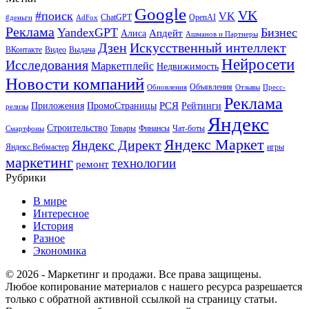
Google
VK
#поиск
VK
ChatGPT
OpenAI
#деньги
AdFox
Реклама
YandexGPT
Бизнес
Апдейт
Алиса
Ашманов и Партнеры
Искусственный интеллект
Дзен
ВКонтакте
Видео
Выдача
Нейросети
Исследования
Маркетплейс
Недвижимость
Новости компаний
Объявления
Обновления
Отзывы
Пресс-
Реклама
РСЯ
Приложения
ПромоСтраницы
Рейтинги
релизы
Яндекс
Строительство
Товары
Финансы
Чат-боты
Смартфоны
Яндекс Маркет
Яндекс Директ
Яндекс.Вебмастер
игры
маркетинг
технологии
ремонт
Рубрики
В мире
Интересное
История
Разное
Экономика
© 2026 - Маркетинг и продажи. Все права защищены.
Любое копирование материалов с нашего ресурса разрешается
только с обратной активной ссылкой на страницу статьи.