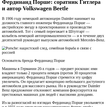
Фердинанд Порше: соратник Гитлера
и автор Volkswagen Beetle
В 1906 году немецкий автоконцерн Daimler нанимает на
должность главного инженера Фердинанда Порше —
австрийскую звезду в проектировании и производстве
автомобилей. Тот с семьей переезжает в Штутгарт —
колыбель немецкой автопромышленности — и в течение двух
десятилетий руководит выпуском автомобилей Mercedes-Benz.
Основатель бренда Фердинанд Порше
Машины в Германии 20-х годов — предмет роскоши: ими
владеют только 2 процента немцев (против 30 процентов
американцев). Фердинанд Порше стремится эту цифру
увеличить. Он предлагает концепцию небольшого доступного
автомобиля для массового рынка. Но в руководстве Daimler
Benz предложение отклоняют: компания фокусируется на
престижных машинах для людей с высокими доходами.
Из-за разногласий во взглядах Фердинанд Порше увольняется
и в 1931 году открывает консалтинговую фирму, чтобы