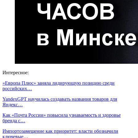
Интересное:
«Европа Плюс» заняла лидирующую позицию среди
российских…
YandexGPT научилась создавать названия товаров для
Яндекс…
Как «Почта России» повысила узнаваемость и здоровье
бренда с…
Импортозамещение как приоритет: власти обозначили
ключевые…