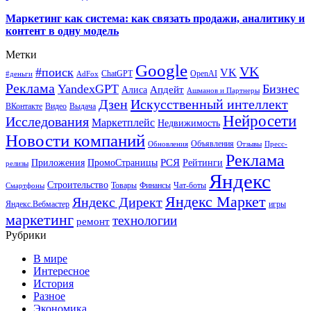
Маркетинг как система: как связать продажи, аналитику и
контент в одну модель
Метки
Google
VK
#поиск
VK
ChatGPT
OpenAI
#деньги
AdFox
Реклама
YandexGPT
Бизнес
Апдейт
Алиса
Ашманов и Партнеры
Искусственный интеллект
Дзен
ВКонтакте
Видео
Выдача
Нейросети
Исследования
Маркетплейс
Недвижимость
Новости компаний
Объявления
Обновления
Отзывы
Пресс-
Реклама
РСЯ
Приложения
ПромоСтраницы
Рейтинги
релизы
Яндекс
Строительство
Товары
Финансы
Чат-боты
Смартфоны
Яндекс Маркет
Яндекс Директ
Яндекс.Вебмастер
игры
маркетинг
технологии
ремонт
Рубрики
В мире
Интересное
История
Разное
Экономика