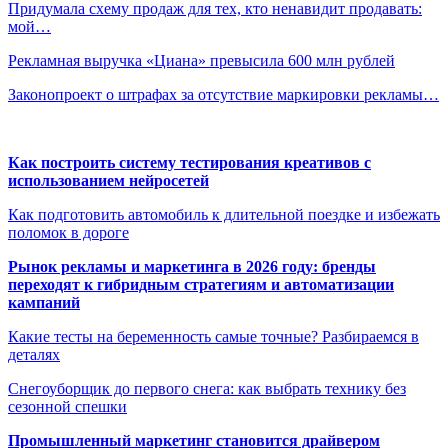
Придумала схему продаж для тех, кто ненавидит продавать:
мой…
Рекламная выручка «Циана» превысила 600 млн рублей
Законопроект о штрафах за отсутствие маркировки рекламы…
Как построить систему тестирования креативов с
использованием нейросетей
Как подготовить автомобиль к длительной поездке и избежать
поломок в дороге
Рынок рекламы и маркетинга в 2026 году: бренды
переходят к гибридным стратегиям и автоматизации
кампаний
Какие тесты на беременность самые точные? Разбираемся в
деталях
Снегоуборщик до первого снега: как выбрать технику без
сезонной спешки
Промышленный маркетинг становится драйвером