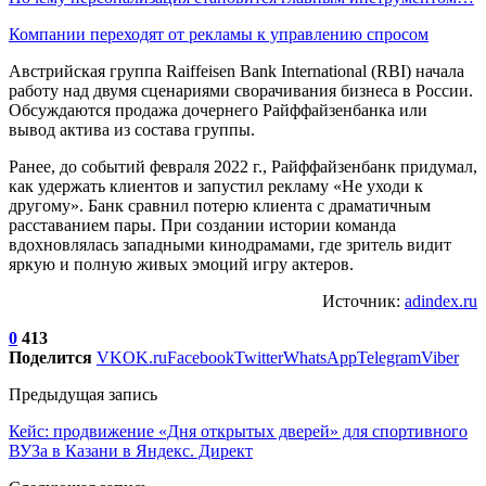
Компании переходят от рекламы к управлению спросом
Австрийская группа Raiffeisen Bank International (RBI) начала
работу над двумя сценариями сворачивания бизнеса в России.
Обсуждаются продажа дочернего Райффайзенбанка или
вывод актива из состава группы.
Ранее, до событий февраля 2022 г., Райффайзенбанк придумал,
как удержать клиентов и запустил рекламу «Не уходи к
другому». Банк сравнил потерю клиента с драматичным
расставанием пары. При создании истории команда
вдохновлялась западными кинодрамами, где зритель видит
яркую и полную живых эмоций игру актеров.
Источник:
adindex.ru
0
413
Поделится
VK
OK.ru
Facebook
Twitter
WhatsApp
Telegram
Viber
Предыдущая запись
Кейс: продвижение «Дня открытых дверей» для спортивного
ВУЗа в Казани в Яндекс. Директ