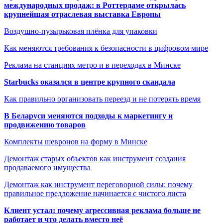
международных продаж: в Роттердаме открылась
крупнейшая отраслевая выставка Европы
Воздушно-пузырьковая плёнка для упаковки
Как меняются требования к безопасности в цифровом мире
Реклама на станциях метро и в переходах в Минске
Starbucks оказался в центре крупного скандала
Как правильно организовать переезд и не потерять время
В Беларуси меняются подходы к маркетингу и
продвижению товаров
Комплекты шевронов на форму в Минске
Демонтаж старых объектов как инструмент создания
продаваемого имущества
Демонтаж как инструмент переговорной силы: почему
правильное предложение начинается с чистого листа
Клиент устал: почему агрессивная реклама больше не
работает и что делать вместо неё