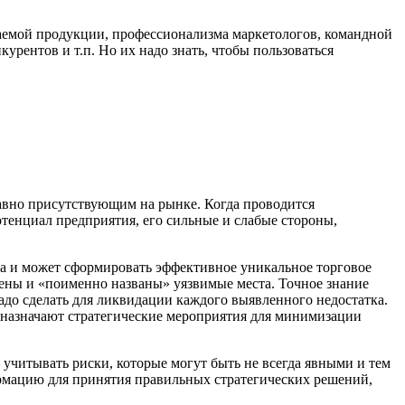
каемой продукции, профессионализма маркетологов, командной
курентов и т.п. Но их надо знать, чтобы пользоваться
авно присутствующим на рынке. Когда проводится
отенциал предприятия, его сильные и слабые стороны,
а и может сформировать эффективное уникальное торговое
щены и «поименно названы» уязвимые места. Точное знание
адо сделать для ликвидации каждого выявленного недостатка.
о назначают стратегические мероприятия для минимизации
читывать риски, которые могут быть не всегда явными и тем
рмацию для принятия правильных стратегических решений,