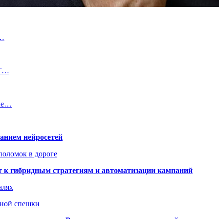
в…
PT…
вые…
ванием нейросетей
поломок в дороге
ят к гибридным стратегиям и автоматизации кампаний
алях
нной спешки