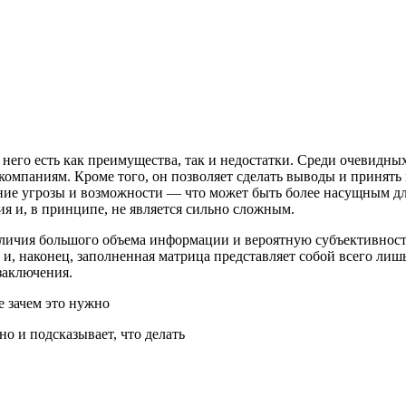
го есть как преимущества, так и недостатки. Среди очевидных 
 компаниям. Кроме того, он позволяет сделать выводы и приня
ие угрозы и возможности — что может быть более насущным для
ия и, в принципе, не является сильно сложным.
аличия большого объема информации и вероятную субъективност
у и, наконец, заполненная матрица представляет собой всего ли
заключения.
о и подсказывает, что делать