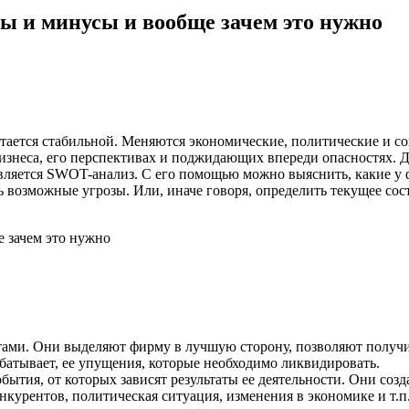
ы и минусы и вообще зачем это нужно
тается стабильной. Меняются экономические, политические и 
бизнеса, его перспективах и поджидающих впереди опасностях. Д
вляется SWOT-анализ. С его помощью можно выяснить, какие у 
 возможные угрозы. Или, иначе говоря, определить текущее сост
ентами. Они выделяют фирму в лучшую сторону, позволяют получ
рабатывает, ее упущения, которые необходимо ликвидировать.
обытия, от которых зависят результаты ее деятельности. Они соз
онкурентов, политическая ситуация, изменения в экономике и т.