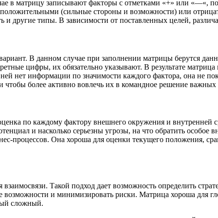
е в матрицу записывают факторы с отметками «+» или «—«, посл
 положительными (сильные стороны и возможности) или отрицат
Есть и другие типы. В зависимости от поставленных целей, разл
ариант. В данном случае при заполнении матрицы берутся данн
ретные цифры, их обязательно указывают. В результате матрица 
. В ней нет информации по значимости каждого фактора, она не 
 чтобы более активно вовлечь их в командное решение важных 
я оценка по каждому фактору внешнего окружения и внутренней 
отенциал и насколько серьезны угрозы, на что обратить особое 
нес-процессов. Она хороша для оценки текущего положения, сра
взаимосвязи. Такой подход дает возможность определить страте
 возможности и минимизировать риски. Матрица хороша для гло
мый сложный.