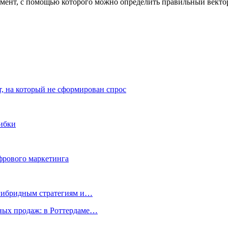
т, с помощью которого можно определить правильный вектор р
т, на который не сформирован спрос
шибки
фрового маркетинга
 гибридным стратегиям и…
ых продаж: в Роттердаме…