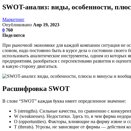
SWOT-анализ: виды, особенности, плюс
Маркетинг
Опубликовано
Апр 19, 2023
0
760
Поделится
При рыночной экономике для каждой компании ситуация не ос
словом, надо постоянно быть в курсе дела о состоянии своего 
использовать аналитические инструменты, одним из которых я
предприятиям, разобраться с перспективами развития и оценить
в какую сторону двигаться.
Расшифровка SWOT
В слове “SWOT” каждая буква имеет определенное значение:
S (strengths). Сильные качества, по сравнению с конкур
W (weaknesses). Недостатки. Здесь то, в чем фирма недо
O (opportunities). Факторы, влияющие на фирму извне и с
T (threats). Угрозы, не зависящие от фирмы — действия к