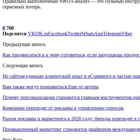
Правильно выполненный SWOT-анализ — это сильный инструмен
серьезных потерь.
0
760
Поделится
VK
OK.ru
Facebook
Twitter
WhatsApp
Telegram
Viber
Предыдущая запись
Как продвигаться и к чему готовиться, если запускаешь продук
Следующая запись
Не сайтом единым: клиентский опыт в eCommerce и частые о
Вам также могут понравиться
Еще от автора
Почему персонализация становится главным инструментом ци
Компании переходят от рекламы к управлению спросом
Рынок рекламы и маркетинга в 2026 году: бренды переходят к
Промышленный маркетинг становится драйвером международн
Prev
Next