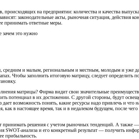
в, происходящих на предприятии: количества и качества выпус
зависят: законодательные акты, рыночная ситуация, действия кон
ее принимать ответные меры.
, средним и малым, региональным и местным, молодым и уже д
тапах. Чтобы заполнить итоговую матрицу, следует определить п
ановку.
олнения матрицы? Фирма видит свои значительные преимуществ
лить потенциал в их достижении. С другой стороны, будут осве
дает возможность понять, какие ресурсы надо привлечь и что н
 как в настоящее время, так и в недалеком будущем, после чег
 принимать решения с учетом рыночных тенденций. А также — у
ния SWOT-анализа и его конкретный результат — получить инфо
ее прибыльность.