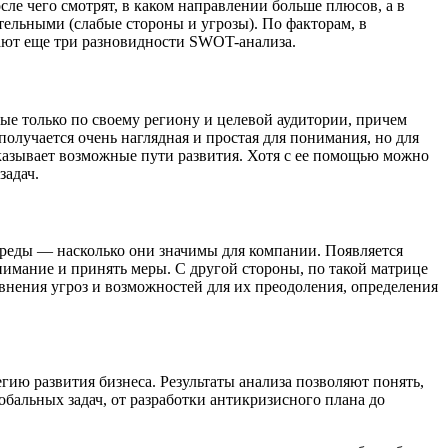
е чего смотрят, в каком направлении больше плюсов, а в
ельными (слабые стороны и угрозы). По факторам, в
ичают еще три разновидности SWOT-анализа.
ые только по своему региону и целевой аудитории, причем
получается очень наглядная и простая для понимания, но для
показывает возможные пути развития. Хотя с ее помощью можно
задач.
среды — насколько они значимы для компании. Появляется
внимание и принять меры. С другой стороны, по такой матрице
внения угроз и возможностей для их преодоления, определения
гию развития бизнеса. Результаты анализа позволяют понять,
бальных задач, от разработки антикризисного плана до