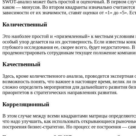
SWOT-анализ может быть простой и оценочный. В первом случа
каком — минусов. Во втором квадранты изначально считаются
зависимости от их значимости, ставят оценки от «1» до «5». 
Количественный
Это наиболее простой и «приземленный» к местным условиям в
особый упор делается на их достоверность. Если известны конк
глубокого исследования ее, скорее всего, будет недостаточно
продемонстрировать сотрудникам текущее положение компании
Качественный
Здесь, кроме количественного анализа, проводится экспертна
возможность понять, что важнее в настоящее время, велик ли п
сложно определить мероприятия для дальнейшего развития биз
приоритетов в стратегических направлениях развития.
Корреляционный
В этом случае между всеми квадрантами матрицы определяются 
что надо улучшить, как использовать открывающиеся рыночные
построения бизнес-стратегии. Но процесс ее построения — са