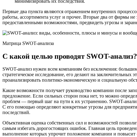
минимизировать их последствия.
Первые два пункта являются отражением внутренних процессо
работы, ассортимента услуг и прочее. Вторые два от фирмы не 
предоставленными возможностями, предвидеть угрозы и заран
Матрица SWOT-анализа
С какой целью проводят SWOT-анализ?
SWOT-анализ нужен всем компаниям без исключения: большим
стратегическое исследование, его делают на заключительных э
проанализировать политико-экономическую и социальную обст
Какие возможности получает руководство компании после зап
предложение. Если сильных сторон пока нет, то можно опреде
проблем — первый шаг на пути к их устранению. SWOT-анализ 
С его помощью определяют конкретные угрозы для предприятия,
последствий.
Объективная оценка собственных сил и возможностей позволит
самым избегать дорогостоящих ошибок. Главная цель проведе
выполнение которых упрочит положение компании и повысит 