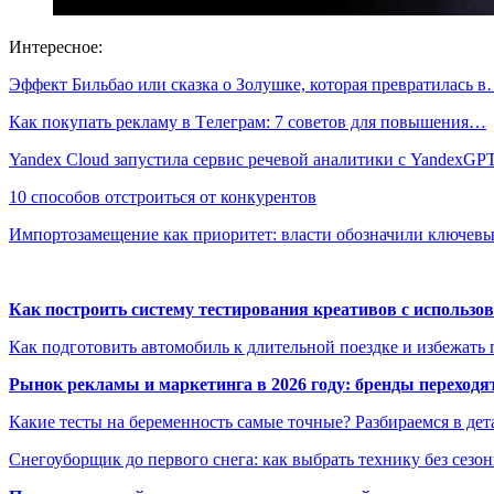
Интересное:
Эффект Бильбао или сказка о Золушке, которая превратилась 
Как покупать рекламу в Tелеграм: 7 советов для повышения…
Yandex Cloud запустила сервис речевой аналитики с YandexG
10 способов отстроиться от конкурентов
Импортозамещение как приоритет: власти обозначили ключе
Как построить систему тестирования креативов с использо
Как подготовить автомобиль к длительной поездке и избежать 
Рынок рекламы и маркетинга в 2026 году: бренды переход
Какие тесты на беременность самые точные? Разбираемся в дет
Снегоуборщик до первого снега: как выбрать технику без сезо